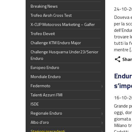
Breaking News
24-10-2
Trofeo Airoh Cross Test
Doveva es
per la s
X-CUP Motocross Marketing – Galfer
dell’Endu
Trofeo Eleveit
trovare l
tutti la 
Challenge KTM Enduro Major
mentre [
Challenge Husqvarna Under23/Senior
Enduro
Shar
share
Europeo Enduro
Endur
Mondiale Enduro
s’imp
Federmoto
Talenti Azzurri FMI
16-10-2
ISDE
Grande pr
oggi, dom
Regionale Enduro
giornata 
Albo d’oro
Milano tr
Stagioni precedenti
Cadetti. 