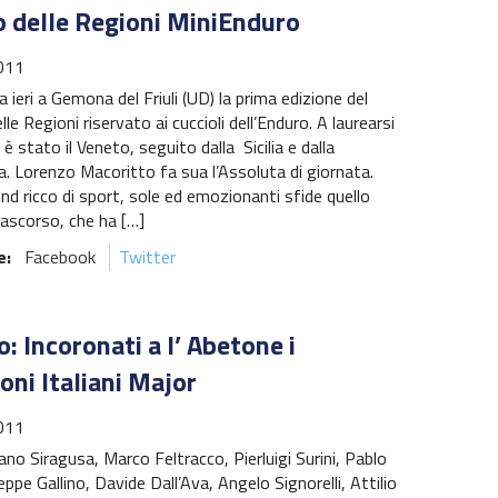
o delle Regioni MiniEnduro
011
a ieri a Gemona del Friuli (UD) la prima edizione del
le Regioni riservato ai cuccioli dell’Enduro. A laurearsi
è stato il Veneto, seguito dalla Sicilia e dalla
. Lorenzo Macoritto fa sua l’Assoluta di giornata.
d ricco di sport, sole ed emozionanti sfide quello
ascorso, che ha […]
e:
Facebook
Twitter
: Incoronati a l’ Abetone i
ni Italiani Major
011
ano Siragusa, Marco Feltracco, Pierluigi Surini, Pablo
eppe Gallino, Davide Dall’Ava, Angelo Signorelli, Attilio