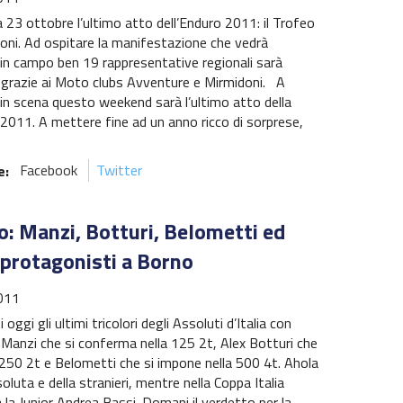
23 ottobre l’ultimo atto dell’Enduro 2011: il Trofeo
ioni. Ad ospitare la manifestazione che vedrà
in campo ben 19 rappresentative regionali sarà
 grazie ai Moto clubs Avventure e Mirmidoni. A
in scena questo weekend sarà l’ultimo atto della
2011. A mettere fine ad un anno ricco di sorprese,
e:
Facebook
Twitter
: Manzi, Botturi, Belometti ed
 protagonisti a Borno
011
 oggi gli ultimi tricolori degli Assoluti d’Italia con
Manzi che si conferma nella 125 2t, Alex Botturi che
 250 2t e Belometti che si impone nella 500 4t. Ahola
soluta e della stranieri, mentre nella Coppa Italia
 la Junior Andrea Bassi. Domani il verdetto per la