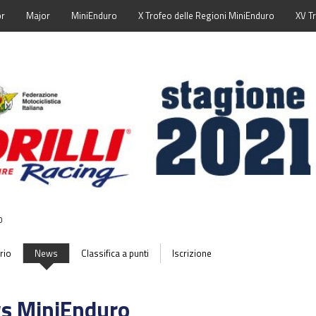
or
Major
MiniEnduro
X Trofeo delle Regioni MiniEnduro
XV T
0
rio
News
Classifica a punti
Iscrizione
s MiniEnduro