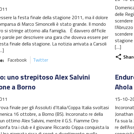
Domenica 
011
delle Reg
sere la festa finale della stagione 2011, ma il dolore
scendere 
comparsa di Marco Simoncelli è stato grande. Il mondo
l’Abruzzo
ro si stringe attorno alla famiglia. È davvero difficile
scendere 
e parole per descrivere una gara che doveva essere per
stagione 
festa finale della stagione. La notizia arrivata a Carsoli
[…]
…]
Shar
share
e:
Facebook
Twitter
o: uno strepitoso Alex Salvini
Enduro
one a Borno
Ahola
011
15-10-2
ova finale per gli Assoluti d’Italia/Coppa Italia svoltasi
Incoronati
enica 16 ottobre, a Borno (BS). Incoronato re della
Jonathan 
un ottimo Alex Salvini, mentre il G.S. Fiamme Oro
fa sua la
ionfa tra i club e il giovane Riccardo Crippa conquista la
re dell’As
Una giornata ricca di sport e divertimento quella
conquista