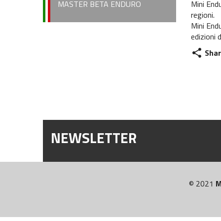
Mini Endu
MASTER BETA ENDURO
regioni. 
Mini End
edizioni 
Shar
share
NEWSLETTER
© 2021
M