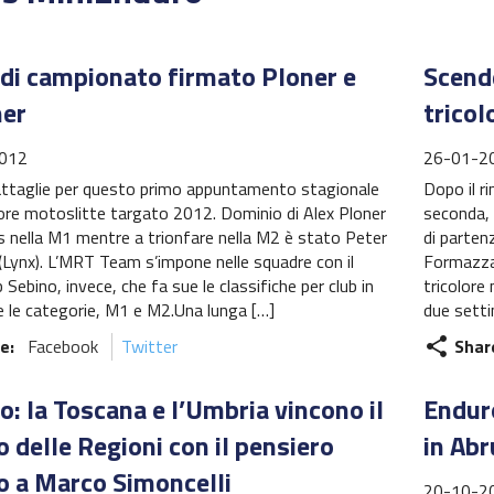
o di campionato firmato Ploner e
Scende
er
tricol
012
26-01-2
attaglie per questo primo appuntamento stagionale
Dopo il ri
lore motoslitte targato 2012. Dominio di Alex Ploner
seconda, 
s nella M1 mentre a trionfare nella M2 è stato Peter
di parten
(Lynx). L’MRT Team s’impone nelle squadre con il
Formazza.
Sebino, invece, che fa sue le classifiche per club in
tricolore
 le categorie, M1 e M2.Una lunga […]
due setti
e:
Facebook
Twitter
Shar
share
o: la Toscana e l’Umbria vincono il
Enduro
 delle Regioni con il pensiero
in Ab
to a Marco Simoncelli
20-10-2