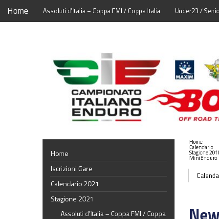
Home
Assoluti d’Italia – Coppa FMI / Coppa Italia
Under23 / Seni
Home
Calendario
Home
Stagione 201
MiniEnduro
Iscrizioni Gare
Calenda
Calendario 2021
Stagione 2021
New
Assoluti d’Italia – Coppa FMI / Coppa