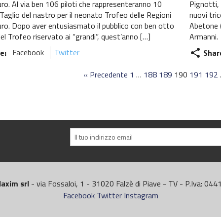
ro. Al via ben 106 piloti che rappresenteranno 10
Pignotti,
Taglio del nastro per il neonato Trofeo delle Regioni
nuovi tric
uro. Dopo aver entusiasmato il pubblico con ben otto
Abetone (
del Trofeo riservato ai “grandi”, quest’anno […]
Armanni. 
e:
Facebook
Twitter
Shar
share
« Precedente
1
…
188
189
190
191
192
axim srl
- via Fossaloi, 1 - 31020 Falzè di Piave - TV - P.Iva: 0
Facebook
Twitter
Instagram