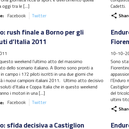
 oggi tra le […]
Cadetti. 
e:
Facebook
Twitter
Shar
share
: rush finale a Borno per gli
Enduro
ti d’Italia 2011
Fioren
011
10-10-2
 questo weekend l’ultimo atto del massimo
Sono stat
o dello scenario italiano. A Borno sono pronti a
Fiorentino
in campo i 172 piloti iscritti in una due giorni che
appassion
à i nuovi campioni italiani 2011. Ultimo atto decisivo
l’Enduro 
ssoluti d’Italia e Coppa Italia che in questo weekend
Castiglion
anno i motori in una […]
del trico
ultimi tito
e:
Facebook
Twitter
Shar
share
: sfida decisiva a Castiglion
Enduro