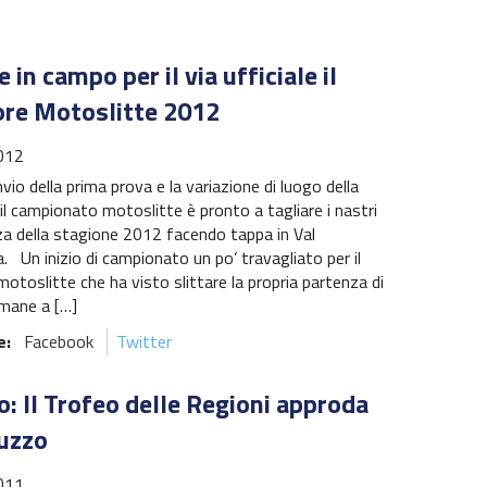
 in campo per il via ufficiale il
ore Motoslitte 2012
012
nvio della prima prova e la variazione di luogo della
il campionato motoslitte è pronto a tagliare i nastri
za della stagione 2012 facendo tappa in Val
 Un inizio di campionato un po’ travagliato per il
 motoslitte che ha visto slittare la propria partenza di
mane a […]
e:
Facebook
Twitter
: Il Trofeo delle Regioni approda
ruzzo
011