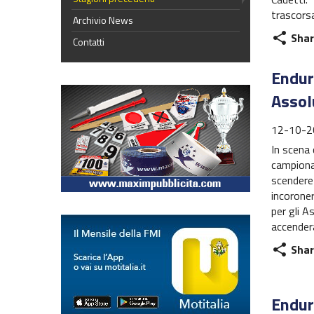
trascorsa
Archivio News
Shar
share
Contatti
Enduro
Assolu
12-10-2
In scena
campionat
scendere 
incoroner
per gli A
accender
Shar
share
Enduro