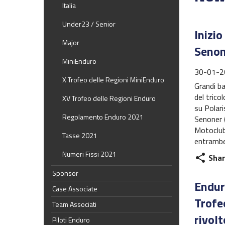
Italia
Under23 / Senior
Inizi
Major
Senon
MiniEnduro
30-01-2
X Trofeo delle Regioni MiniEnduro
Grandi b
del trico
XV Trofeo delle Regioni Enduro
su Polari
Regolamento Enduro 2021
Senoner 
Motoclub 
Tasse 2021
entrambe
Numeri Fissi 2021
Shar
share
Sponsor
Endur
Case Associate
Trofeo
Team Associati
rivol
Piloti Enduro