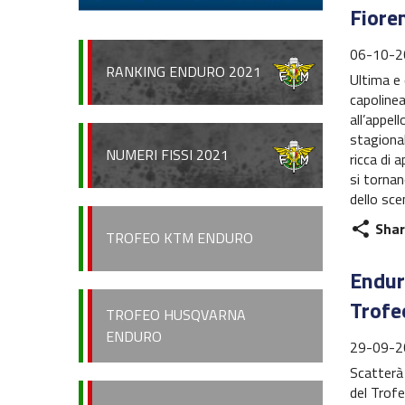
Fiore
06-10-2
RANKING ENDURO 2021
Ultima e 
capoline
all’appel
stagional
NUMERI FISSI 2021
ricca di 
si torna
dello sce
Shar
share
TROFEO KTM ENDURO
Enduro
Trofe
TROFEO HUSQVARNA
ENDURO
29-09-2
Scatterà
del Trofe