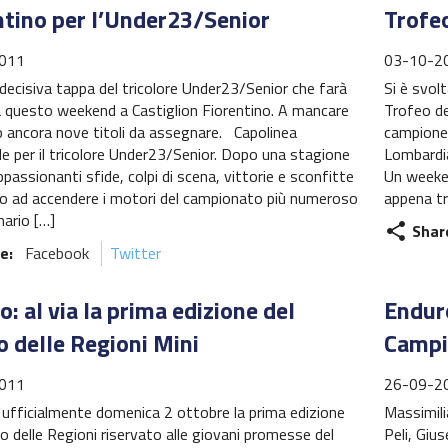
ntino per l’Under23/Senior
Trofe
011
03-10-2
decisiva tappa del tricolore Under23/Senior che farà
Si è svolt
a questo weekend a Castiglion Fiorentino. A mancare
Trofeo del
lo ancora nove titoli da assegnare. Capolinea
campione 
e per il tricolore Under23/Senior. Dopo una stagione
Lombardia
appassionanti sfide, colpi di scena, vittorie e sconfitte
Un weeken
no ad accendere i motori del campionato più numeroso
appena tr
nario […]
Shar
share
e:
Facebook
Twitter
: al via la prima edizione del
Enduro
o delle Regioni Mini
Campio
011
26-09-2
 ufficialmente domenica 2 ottobre la prima edizione
Massimili
o delle Regioni riservato alle giovani promesse del
Peli, Gius