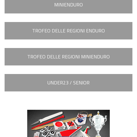
MINIENDURO
6^ prova Grado
News EnduroGP
TROFEO DELLE REGIONI ENDURO
News ISDE
Regionale Enduro
TROFEO DELLE REGIONI MINIENDURO
Cerca Motoclub
Piloti Enduro
UNDER23 / SENIOR
Albo d’oro Italiano Enduro
Archivio Stagioni Italiano Enduro
Informazioni e comunicati
Notizie sportive