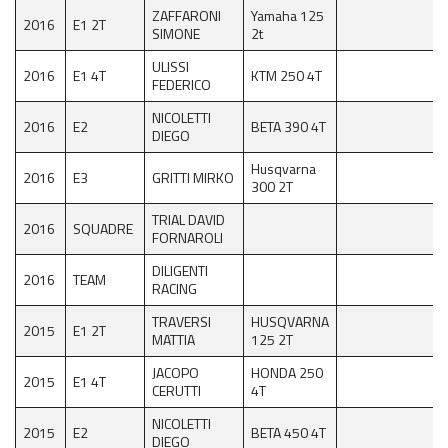
ZAFFARONI
Yamaha 125
2016
E1 2T
SIMONE
2t
ULISSI
2016
E1 4T
KTM 250 4T
FEDERICO
NICOLETTI
2016
E2
BETA 390 4T
DIEGO
Husqvarna
2016
E3
GRITTI MIRKO
300 2T
TRIAL DAVID
2016
SQUADRE
FORNAROLI
DILIGENTI
2016
TEAM
RACING
TRAVERSI
HUSQVARNA
2015
E1 2T
MATTIA
125 2T
JACOPO
HONDA 250
2015
E1 4T
CERUTTI
4T
NICOLETTI
2015
E2
BETA 450 4T
DIEGO