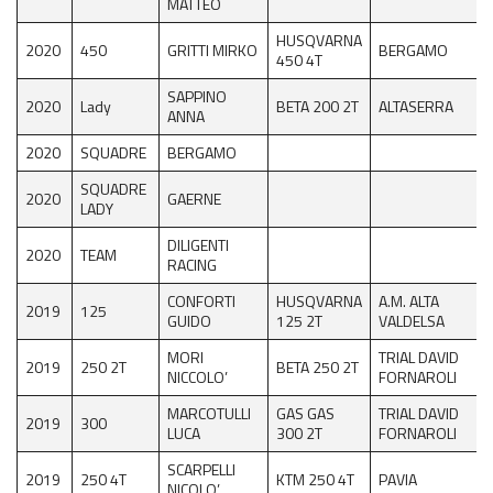
MATTEO
Recensioni e test
HUSQVARNA
2020
450
GRITTI MIRKO
BERGAMO
Archivio News
450 4T
SAPPINO
Contatti
2020
Lady
BETA 200 2T
ALTASERRA
ANNA
2020
SQUADRE
BERGAMO
SQUADRE
2020
GAERNE
LADY
DILIGENTI
2020
TEAM
RACING
CONFORTI
HUSQVARNA
A.M. ALTA
2019
125
GUIDO
125 2T
VALDELSA
MORI
TRIAL DAVID
2019
250 2T
BETA 250 2T
NICCOLO’
FORNAROLI
MARCOTULLI
GAS GAS
TRIAL DAVID
2019
300
LUCA
300 2T
FORNAROLI
SCARPELLI
2019
250 4T
KTM 250 4T
PAVIA
NICOLO’