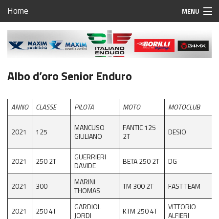
Home
MENU
Home
Calendario Campionato Italiano Enduro 2023
Albo d’oro Senior Enduro
Regolamento Regionale Enduro Friuli Venezia Giulia
Campionato Regionale Enduro Friuli Venezia Giulia
ANNO
CLASSE
PILOTA
MOTO
MOTOCLUB
1^ prova Fanna
MANCUSO
FANTIC 125
2021
125
DESIO
GIULIANO
2T
2^ prova Ragogna
GUERRIERI
2021
250 2T
BETA 250 2T
DG
3^ prova Aviano
DAVIDE
MARINI
4^ prova TBA
2021
300
TM 300 2T
FAST TEAM
THOMAS
5^ prova Carso
GARDIOL
VITTORIO
2021
250 4T
KTM 250 4T
JORDI
ALFIERI