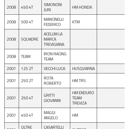
SIMONCINI
2008
450 4T
HM HONDA
JURI
MANCINELLI
2008
500 4T
KTM
FEDERICO
ACELUM LA
2008
SQUADRE
MARCA
TREVIGIANA
IRON RACING
2008
TEAM
TEAM
2007
125 2T
VECCHI LUCA
HUSQVARNA
ROTA
2007
250 2T
HM TRS
ROBERTO
HM ENDURO
GRITTI
2007
250 4T
TEAM
GIOVANNI
TREVIZA
MAGGI
2007
450 4T
HM
ANGELO
OLTRE
CASARTELLI