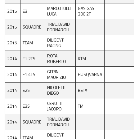
MARCOTULLI
GAS GAS
2015
E3
LUCA
300 2T
TRIAL DAVID
2015
SQUADRE
FORNAROLI
DILIGENTI
2015
TEAM
RACING
ROTA
2014
E1 2TS
KTM
ROBERTO
GERINI
2014
E1 4TS
HUSQVARNA
MAURIZIO
NICOLETTI
2014
E2S
BETA
DIEGO
CERUTTI
2014
E3S
TM
JACOPO
TRIAL DAVID
2014
SQUADRE
FORNAROLI
DILIGENTI
2014
TEAM