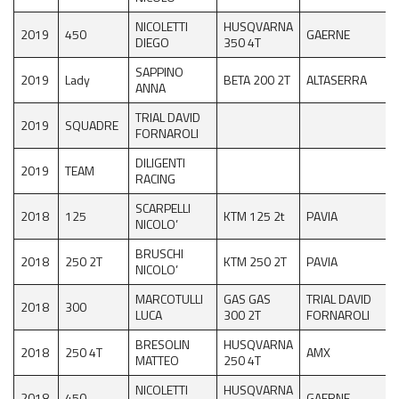
NICOLETTI
HUSQVARNA
2019
450
GAERNE
DIEGO
350 4T
SAPPINO
2019
Lady
BETA 200 2T
ALTASERRA
ANNA
TRIAL DAVID
2019
SQUADRE
FORNAROLI
DILIGENTI
2019
TEAM
RACING
SCARPELLI
2018
125
KTM 125 2t
PAVIA
NICOLO’
BRUSCHI
2018
250 2T
KTM 250 2T
PAVIA
NICOLO’
MARCOTULLI
GAS GAS
TRIAL DAVID
2018
300
LUCA
300 2T
FORNAROLI
BRESOLIN
HUSQVARNA
2018
250 4T
AMX
MATTEO
250 4T
NICOLETTI
HUSQVARNA
2018
450
GAERNE