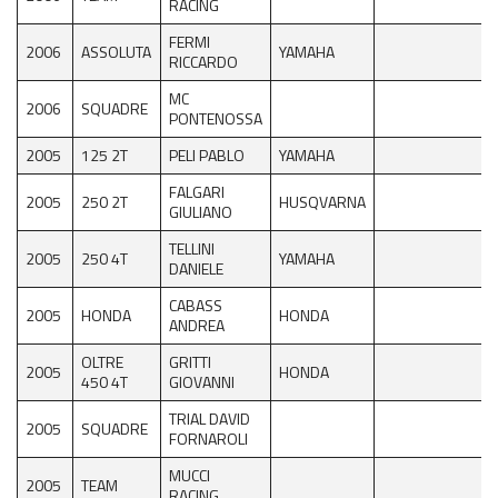
RACING
FERMI
2006
ASSOLUTA
YAMAHA
RICCARDO
MC
2006
SQUADRE
PONTENOSSA
2005
125 2T
PELI PABLO
YAMAHA
FALGARI
2005
250 2T
HUSQVARNA
GIULIANO
TELLINI
2005
250 4T
YAMAHA
DANIELE
CABASS
2005
HONDA
HONDA
ANDREA
OLTRE
GRITTI
2005
HONDA
450 4T
GIOVANNI
TRIAL DAVID
2005
SQUADRE
FORNAROLI
MUCCI
2005
TEAM
RACING