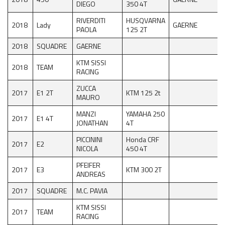
DIEGO
350 4T
RIVERDITI
HUSQVARNA
2018
Lady
GAERNE
PAOLA
125 2T
2018
SQUADRE
GAERNE
KTM SISSI
2018
TEAM
RACING
ZUCCA
2017
E1 2T
KTM 125 2t
MAURO
MANZI
YAMAHA 250
2017
E1 4T
JONATHAN
4T
PICCININI
Honda CRF
2017
E2
NICOLA
450 4T
PFEIFER
2017
E3
KTM 300 2T
ANDREAS
2017
SQUADRE
M.C. PAVIA
KTM SISSI
2017
TEAM
RACING