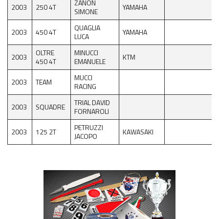
ZANON
2003
250 4T
YAMAHA
SIMONE
QUAGLIA
2003
450 4T
YAMAHA
LUCA
OLTRE
MINUCCI
2003
KTM
450 4T
EMANUELE
MUCCI
2003
TEAM
RACING
TRIAL DAVID
2003
SQUADRE
FORNAROLI
PETRUZZI
2003
125 2T
KAWASAKI
JACOPO