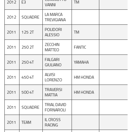
2012
E3
TM
VANNI
LA MARCA
2012
SQUADRE
TREVIGIANA
POLIDORI
2011
125 2T
TM
ALESSIO
ZECCHIN
2011
250 2T
FANTIC
MATTEO
FALGARI
2011
250 4T
YAMAHA
GIULIANO
ALVISI
2011
450 4T
HM HONDA
LORENZO
TRAVERSI
2011
500 4T
HM HONDA
MATTIA
TRIAL DAVID
2011
SQUADRE
FORNAROLI
IL CROSS
2011
TEAM
RACING