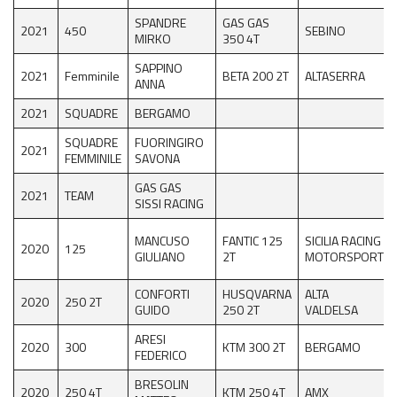
6^ prova Grado
SPANDRE
GAS GAS
2021
450
SEBINO
MIRKO
350 4T
News EnduroGP
SAPPINO
2021
Femminile
BETA 200 2T
ALTASERRA
ANNA
News ISDE
2021
SQUADRE
BERGAMO
Regionale Enduro
SQUADRE
FUORINGIRO
2021
FEMMINILE
SAVONA
Cerca Motoclub
GAS GAS
2021
TEAM
SISSI RACING
Piloti Enduro
MANCUSO
FANTIC 125
SICILIA RACING
Albo d’oro Italiano Enduro
2020
125
GIULIANO
2T
MOTORSPORT
Archivio Stagioni Italiano Enduro
CONFORTI
HUSQVARNA
ALTA
2020
250 2T
GUIDO
250 2T
VALDELSA
Informazioni e comunicati
ARESI
2020
300
KTM 300 2T
BERGAMO
FEDERICO
Notizie sportive
BRESOLIN
2020
250 4T
KTM 250 4T
AMX