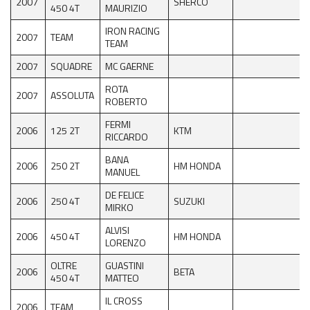
2007
SHERCO
450 4T
MAURIZIO
IRON RACING
2007
TEAM
TEAM
2007
SQUADRE
MC GAERNE
ROTA
2007
ASSOLUTA
ROBERTO
FERMI
2006
125 2T
KTM
RICCARDO
BANA
2006
250 2T
HM HONDA
MANUEL
DE FELICE
2006
250 4T
SUZUKI
MIRKO
ALVISI
2006
450 4T
HM HONDA
LORENZO
OLTRE
GUASTINI
2006
BETA
450 4T
MATTEO
IL CROSS
2006
TEAM