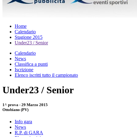
Home
Calendario
Stagione 2015
Under23 / Senior
Calendario
News
Classifica a punti
Iscrizione
Elenco iscritti tutto il campionato
Under23 / Senior
1^ prova - 29 Marzo 2015
Ottobiano (PV)
Info gara
News
R.P. di GARA