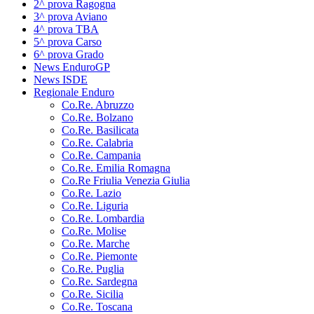
2^ prova Ragogna
3^ prova Aviano
4^ prova TBA
5^ prova Carso
6^ prova Grado
News EnduroGP
News ISDE
Regionale Enduro
Co.Re. Abruzzo
Co.Re. Bolzano
Co.Re. Basilicata
Co.Re. Calabria
Co.Re. Campania
Co.Re. Emilia Romagna
Co.Re Friulia Venezia Giulia
Co.Re. Lazio
Co.Re. Liguria
Co.Re. Lombardia
Co.Re. Molise
Co.Re. Marche
Co.Re. Piemonte
Co.Re. Puglia
Co.Re. Sardegna
Co.Re. Sicilia
Co.Re. Toscana