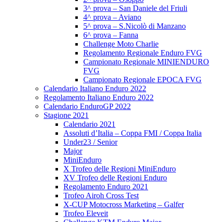
3^ prova – San Daniele del Friuli
4^ prova – Aviano
5^ prova – S.Nicolò di Manzano
6^ prova – Fanna
Challenge Moto Charlie
Regolamento Regionale Enduro FVG
Campionato Regionale MINIENDURO
FVG
Campionato Regionale EPOCA FVG
Calendario Italiano Enduro 2022
Regolamento Italiano Enduro 2022
Calendario EnduroGP 2022
Stagione 2021
Calendario 2021
Assoluti d’Italia – Coppa FMI / Coppa Italia
Under23 / Senior
Major
MiniEnduro
X Trofeo delle Regioni MiniEnduro
XV Trofeo delle Regioni Enduro
Regolamento Enduro 2021
Trofeo Airoh Cross Test
X-CUP Motocross Marketing – Galfer
Trofeo Eleveit