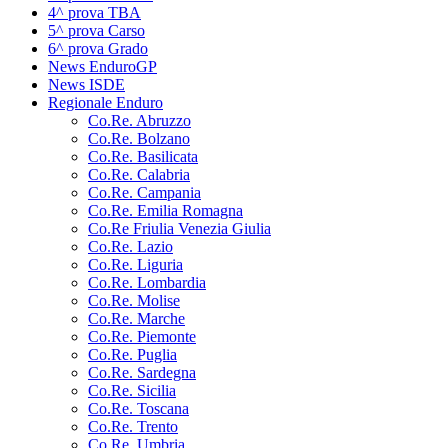
4^ prova TBA
5^ prova Carso
6^ prova Grado
News EnduroGP
News ISDE
Regionale Enduro
Co.Re. Abruzzo
Co.Re. Bolzano
Co.Re. Basilicata
Co.Re. Calabria
Co.Re. Campania
Co.Re. Emilia Romagna
Co.Re Friulia Venezia Giulia
Co.Re. Lazio
Co.Re. Liguria
Co.Re. Lombardia
Co.Re. Molise
Co.Re. Marche
Co.Re. Piemonte
Co.Re. Puglia
Co.Re. Sardegna
Co.Re. Sicilia
Co.Re. Toscana
Co.Re. Trento
Co.Re. Umbria