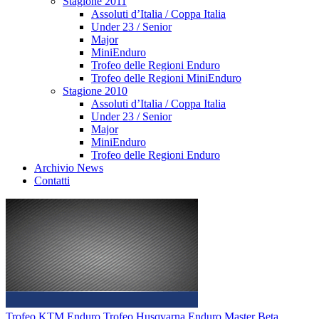
Stagione 2011
Assoluti d’Italia / Coppa Italia
Under 23 / Senior
Major
MiniEnduro
Trofeo delle Regioni Enduro
Trofeo delle Regioni MiniEnduro
Stagione 2010
Assoluti d’Italia / Coppa Italia
Under 23 / Senior
Major
MiniEnduro
Trofeo delle Regioni Enduro
Archivio News
Contatti
Trofeo KTM Enduro
Trofeo Husqvarna Enduro
Master Beta