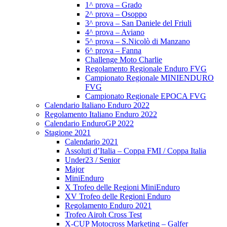
1^ prova – Grado
2^ prova – Osoppo
3^ prova – San Daniele del Friuli
4^ prova – Aviano
5^ prova – S.Nicolò di Manzano
6^ prova – Fanna
Challenge Moto Charlie
Regolamento Regionale Enduro FVG
Campionato Regionale MINIENDURO
FVG
Campionato Regionale EPOCA FVG
Calendario Italiano Enduro 2022
Regolamento Italiano Enduro 2022
Calendario EnduroGP 2022
Stagione 2021
Calendario 2021
Assoluti d’Italia – Coppa FMI / Coppa Italia
Under23 / Senior
Major
MiniEnduro
X Trofeo delle Regioni MiniEnduro
XV Trofeo delle Regioni Enduro
Regolamento Enduro 2021
Trofeo Airoh Cross Test
X-CUP Motocross Marketing – Galfer