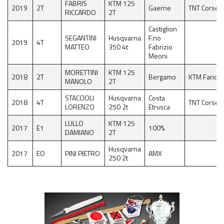
FABRIS
KTM 125
2019
2T
Gaerne
TNT Corse
6^ prova Grado
RICCARDO
2T
Castiglion
News EnduroGP
SEGANTINI
Husqvarna
F.no
2019
4T
MATTEO
350 4t
Fabrizio
News ISDE
Meoni
MORETTINI
KTM 125
Regionale Enduro
2018
2T
Bergamo
KTM Farioli
MANOLO
2T
Cerca Motoclub
STACCIOLI
Husqvarna
Costa
2018
4T
TNT Corse
LORENZO
250 2t
Etrusca
Piloti Enduro
LULLO
KTM 125
2017
E1
100%
DAMIANO
2T
Albo d’oro Italiano Enduro
Husqvarna
2017
EO
PINI PIETRO
AMX
250 2t
Archivio Stagioni Italiano Enduro
Informazioni e comunicati
Notizie sportive