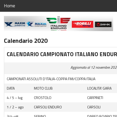
Home
Home
Calendario Campionato Italiano Enduro 2023
Calendario 2020
Regolamento Regionale Enduro Friuli Venezia Giulia
Campionato Regionale Enduro Friuli Venezia Giulia
CALENDARIO CAMPIONATO ITALIANO ENDUR
1^ prova Fanna
Aggiornato al 12 novembre 20
2^ prova Ragogna
CAMPIONATI ASSOLUTI D’ITALIA-COPPA FMI/COPPA ITALIA
3^ prova Aviano
DATA
MOTO CLUB
LOCALITA’ GARA
4 / 5 – lug
CROSTOLO
CARPINETI
4^ prova TBA
1 / 2 – ago
CARSOLI ENDURO
CARSOLI
5^ prova Carso
3/4-ott
SEBINO
DARFO BOARIO T