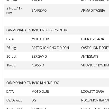
6^ prova Grado
31-ott / 1-
SANREMO
ARMA DI TAGGIA
nov
News EnduroGP
News ISDE
CAMPIONATO ITALIANO UNDER23/SENIOR
Regionale Enduro
DATA
MOTO CLUB
LOCALITA’ GARA
Cerca Motoclub
26-lug
CASTIGLION F.NO F. MEONI
CASTIGLION FIORE
20-set
BERGAMO
ANTEGNATE
Piloti Enduro
18-ott
ALASSIO
VILLANOVA D’ALB
Albo d’oro Italiano Enduro
Archivio Stagioni Italiano Enduro
CAMPIONATO ITALIANO MINIENDURO
Informazioni e comunicati
DATA
MOTO CLUB
LOCALITA’ GARA
08/09-ago
DG
ROCCAMONTEPIA
Notizie sportive
12/13-set
ISONTINO
GRADISCA D’ISON