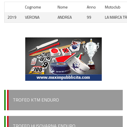
Cognome
Nome
Anno
Motoclub
2019
VERONA
ANDREA
99
LA MARCA TR
TROFEO KTM ENDURO
TROFEO HUSQVARNA ENDURO