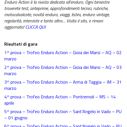
Enduro Action è la rivista dedicata all’enduro. Ogni bimestre
6^ prova Grado
troverete test, anteprime, approfondimenti tecnici, rubriche,
motocalvalcate, novità enduro, viaggi, listini, enduro vintage,
News EnduroGP
regolarità, interviste e tanto altro… Visita il sito, e rimani
aggiornato!
CLICCA QUI
News ISDE
Regionale Enduro
Risultati di gara
1^ prova – Trofeo Enduro Action – Gioia dei Marsi – AQ – 02
Cerca Motoclub
marzo
2^ prova – Trofeo Enduro Action – Gioia dei Marsi – AQ – 03
Piloti Enduro
marzo
Albo d’oro Italiano Enduro
3^ prova – Trofeo Enduro Action – Arma di Taggia – IM – 31
marzo
Archivio Stagioni Italiano Enduro
4^ prova – Trofeo Enduro Action – Pontremoli – MS – 14
aprile
Informazioni e comunicati
5^ prova – Trofeo Enduro Action – Sant’Angelo in Vado – PU
Notizie sportive
– 01 giugno
6^ prova – Trofeo Enduro Action – Sant’Angelo in Vado – PU