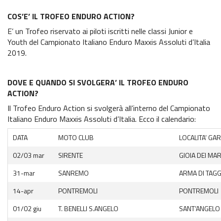
COS’E’ IL TROFEO ENDURO ACTION?
E’ un Trofeo riservato ai piloti iscritti nelle classi Junior e
Youth del Campionato Italiano Enduro Maxxis Assoluti d’Italia
2019.
DOVE E QUANDO SI SVOLGERA’ IL TROFEO ENDURO
ACTION?
Il Trofeo Enduro Action si svolgerà all’interno del Campionato
Italiano Enduro Maxxis Assoluti d’Italia. Ecco il calendario:
DATA
MOTO CLUB
LOCALITA’ GA
02/03 mar
SIRENTE
GIOIA DEI MAR
31-mar
SANREMO
ARMA DI TAGG
14-apr
PONTREMOLI
PONTREMOLI
01/02 giu
T. BENELLI S.ANGELO
SANT’ANGELO