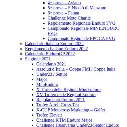
4^ prova – Aviano
5^ prova – S.Nicolò di Manzano
6^ prova – Fanna
Challenge Moto Charlie
Regolamento Regionale Enduro FVG
Campionato Regionale MINIENDURO
FVG
Campionato Regionale EPOCA FVG
Calendario Italiano Enduro 2022
Regolamento Italiano Enduro 2022
Calendario EnduroGP 2022
Stagione 2021
Calendario 2021
Assoluti d’Italia – Coppa FMI / Coppa Italia
Under23 / Senior
Major
MiniEnduro
X Trofeo delle Regioni MiniEnduro
XV Trofeo delle Regioni Enduro
Regolamento Enduro 2021
Trofeo Airoh Cross Test
X-CUP Motocross Marketing – Galfer
Trofeo Eleveit
Challenge KTM Enduro Major
Challenge Husqvarna Under23/Senior Enduro