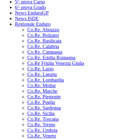
5^ prova Carso
6^ prova Grado
News EnduroGP
News ISDE
Regionale Enduro
Co.Re. Abruzzo
Co.Re. Bolzano
Co.Re. Basilicata
Co.Re. Calabria
Co.Re. Campania
Co.Re. Emilia Romagna
Co.Re Friulia Venezia Giulia
Co.Re. Lazio
Co.Re. Liguria
Co.Re. Lombardia
Co.Re. Molise
Co.Re. Marche
Co.Re. Piemonte
Co.Re. Puglia
Co.Re. Sardegna
Co.Re. Sicilia
Co.Re. Toscana
Co.Re. Trento
Co.Re. Umbria
Co.Re. Veneto