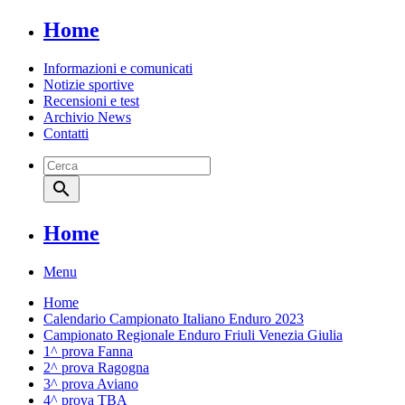
Home
Informazioni e comunicati
Notizie sportive
Recensioni e test
Archivio News
Contatti
search
Home
Menu
Home
Calendario Campionato Italiano Enduro 2023
Campionato Regionale Enduro Friuli Venezia Giulia
1^ prova Fanna
2^ prova Ragogna
3^ prova Aviano
4^ prova TBA