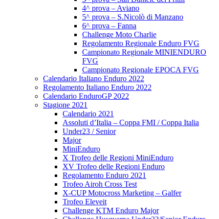
4^ prova – Aviano
5^ prova – S.Nicolò di Manzano
6^ prova – Fanna
Challenge Moto Charlie
Regolamento Regionale Enduro FVG
Campionato Regionale MINIENDURO
FVG
Campionato Regionale EPOCA FVG
Calendario Italiano Enduro 2022
Regolamento Italiano Enduro 2022
Calendario EnduroGP 2022
Stagione 2021
Calendario 2021
Assoluti d’Italia – Coppa FMI / Coppa Italia
Under23 / Senior
Major
MiniEnduro
X Trofeo delle Regioni MiniEnduro
XV Trofeo delle Regioni Enduro
Regolamento Enduro 2021
Trofeo Airoh Cross Test
X-CUP Motocross Marketing – Galfer
Trofeo Eleveit
Challenge KTM Enduro Major