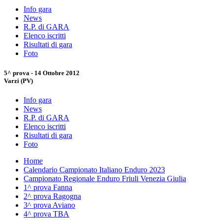
Info gara
News
R.P. di GARA
Elenco iscritti
Risultati di gara
Foto
5^ prova - 14 Ottobre 2012
Varzi (PV)
Info gara
News
R.P. di GARA
Elenco iscritti
Risultati di gara
Foto
Home
Calendario Campionato Italiano Enduro 2023
Campionato Regionale Enduro Friuli Venezia Giulia
1^ prova Fanna
2^ prova Ragogna
3^ prova Aviano
4^ prova TBA