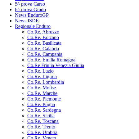
5^ prova Carso
6^ prova Grado
News EnduroGP
News ISDE
Regionale Enduro
Co.Re. Abruzzo
Co.Re. Bolzano
Co.Re. Basilicata
Co.Re. Calabria
Co.Re. Campania
Co.Re. Emilia Romagna
Co.Re Friulia Venezia Giulia
Co.Re. Lazio
Co.Re. Liguria
Co.Re. Lombardia
Co.Re. Molise
Co.Re. Marche
Co.Re. Piemonte
Co.Re. Puglia
Co.Re. Sardegna
Co.Re. Sicilia
Co.Re. Toscana
Co.Re. Trento
Co.Re. Umbria
Co.Re. Veneto