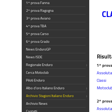
1^ prova Fanna
2^ prova Ragogna
CL
3^ prova Aviano
4^ prova TBA
5^ prova Carso
6^ prova Grado
News EnduroGP
Risult
News ISDE
Regionale Enduro
1^ prov
Assoluta
Cerca Motoclub
Classi
Piloti Enduro
Motoclu
Albo d’oro Italiano Enduro
Archivio Stagioni Italiano Enduro
2^ prov
Archivio News
Assoluta
Contatti