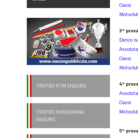
Classi
Motoclu
3^ prov
Elenco is
Assoluta
Classi
Motoclu
4^ prov
TROFEO KTM ENDURO
Assoluta
Classi
Motoclu
TROFEO HUSQVARNA
ENDURO
5^ prov