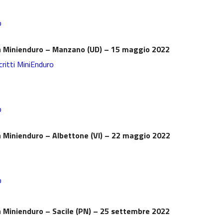
b
a
Minienduro
– Manzano (UD) – 15 maggio 2022
critti MiniEnduro
b
a
Minienduro
– Albettone (VI) – 22 maggio 2022
b
a
Minienduro
– Sacile (PN) – 25 settembre 2022