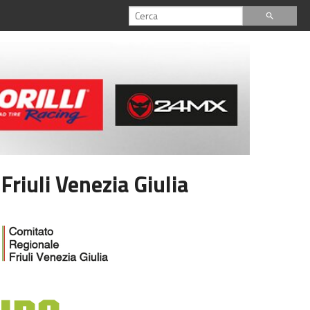
search
iuli Venezia Giulia