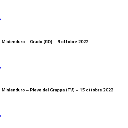
b
a
Minienduro
– Grado (GO) – 9 ottobre 2022
b
a
Minienduro
– Pieve del Grappa (TV) – 15 ottobre 2022
b