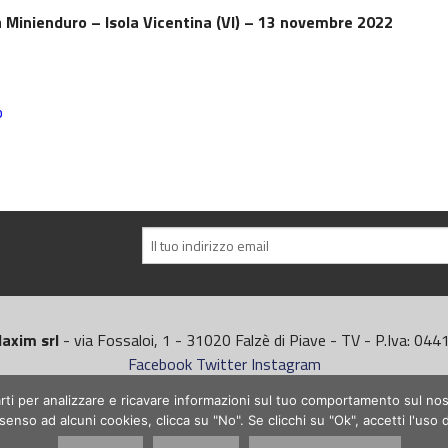
a
Minienduro
– Isola Vicentina (VI) – 13 novembre 2022
b
axim srl
- via Fossaloi, 1 - 31020 Falzè di Piave - TV - P.Iva: 0
Facebook
Twitter
Instagram
 parti per analizzare e ricavare informazioni sul tuo comportamento sul nos
enso ad alcuni cookies, clicca su "No". Se clicchi su "Ok", accetti l'uso 