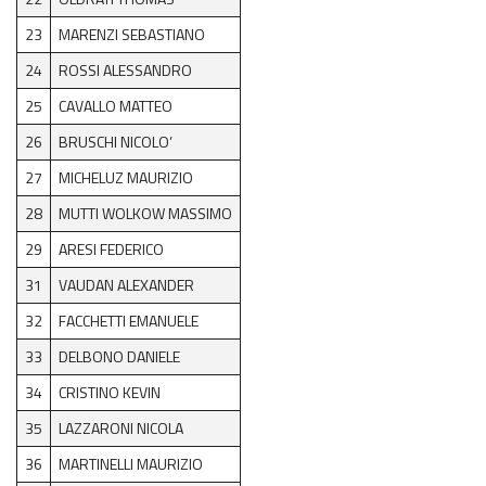
Recensioni e test
23
MARENZI SEBASTIANO
Archivio News
24
ROSSI ALESSANDRO
Contatti
25
CAVALLO MATTEO
26
BRUSCHI NICOLO’
27
MICHELUZ MAURIZIO
28
MUTTI WOLKOW MASSIMO
29
ARESI FEDERICO
31
VAUDAN ALEXANDER
32
FACCHETTI EMANUELE
33
DELBONO DANIELE
34
CRISTINO KEVIN
35
LAZZARONI NICOLA
36
MARTINELLI MAURIZIO