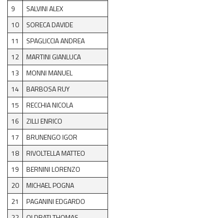
6^ prova Grado
9
SALVINI ALEX
10
SORECA DAVIDE
News EnduroGP
11
SPAGLICCIA ANDREA
News ISDE
12
MARTINI GIANLUCA
Regionale Enduro
13
MONNI MANUEL
14
BARBOSA RUY
Cerca Motoclub
15
RECCHIA NICOLA
Piloti Enduro
16
ZILLI ENRICO
Albo d’oro Italiano Enduro
17
BRUNENGO IGOR
18
RIVOLTELLA MATTEO
Archivio Stagioni Italiano Enduro
19
BERNINI LORENZO
Informazioni e comunicati
20
MICHAEL POGNA
Notizie sportive
21
PAGANINI EDGARDO
22
OLDRATI THOMAS