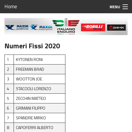
Home
MENU
Home
Calendario Campionato Italiano Enduro 2023
Numeri Fissi 2020
Regolamento Regionale Enduro Friuli Venezia Giulia
Campionato Regionale Enduro Friuli Venezia Giulia
1
KYTONEN RONI
2
FREEMAN BRAD
1^ prova Fanna
3
WOOTTON JOE
2^ prova Ragogna
4
STACCIOLI LORENZO
3^ prova Aviano
5
ZECCHIN MATTEO
6
GRIMANI FILIPPO
4^ prova TBA
7
SPANDRE MIRKO
5^ prova Carso
8
CAPOFERRI ALBERTO