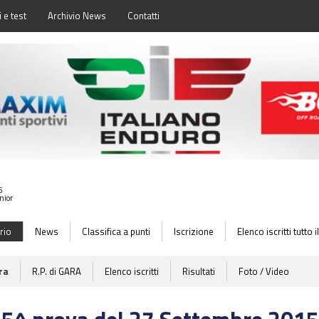
 e test
Archivio News
Contatti
5
nior
rio
News
Classifica a punti
Iscrizione
Elenco iscritti tutto
ra
R.P. di GARA
Elenco iscritti
Risultati
Foto / Video