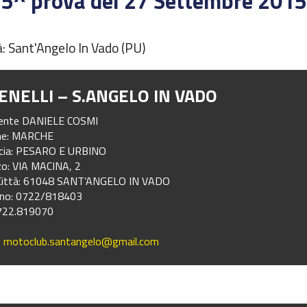
 5^ prova del 27 Settembre 2015
à: Sant'Angelo In Vado (PU)
BENELLI – S.ANGELO IN VADO
dente DANIELE COSMI
ne: MARCHE
ncia: PESARO E URBINO
zzo: VIA MACINA, 2
 Città: 61048 SANT’ANGELO IN VADO
ono: 0722/818403
0722.819070
:
motoclub.santangelo@gmail.com