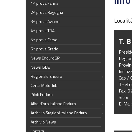
Info
1^ prova Fanna
2^ prova Ragogna
Localit
3^ prova Aviano
4^ prova TBA
T. 
5^ prova Carso
6^ prova Grado
Presi
Regio
News EnduroGP
Provi
News ISDE
Indiri
Regionale Enduro
Cap /
Telef
Cerca Motoclub
Fax: 
Piloti Enduro
Sito:
E-Mail
Albo d’oro Italiano Enduro
Archivio Stagioni Italiano Enduro
Archivio News
Contatti