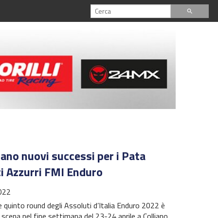
search
iano nuovi successi per i Pata
i Azzurri FMI Enduro
022
 e quinto round degli Assoluti d’Italia Enduro 2022 è
 scena nel fine settimana del 23-24 aprile a Colliano