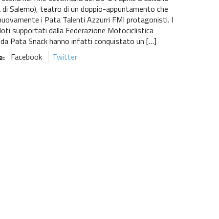
a di Salerno), teatro di un doppio-appuntamento che
nuovamente i Pata Talenti Azzurri FMI protagonisti. I
iloti supportati dalla Federazione Motociclistica
e da Pata Snack hanno infatti conquistato un […]
e:
Facebook
Twitter