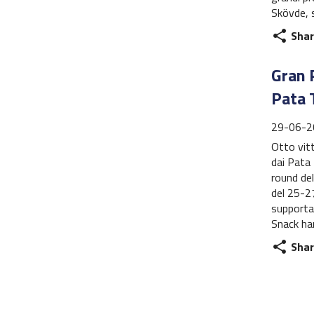
Skövde, s
Shar
share
Gran P
Pata 
29-06-2
Otto vitt
dai Pata 
round de
del 25-27
supportat
Snack ha
Shar
share