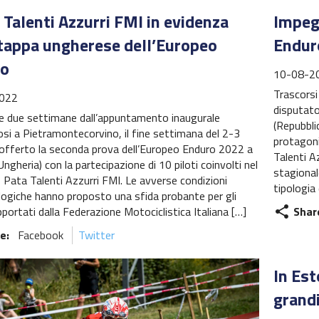
 Talenti Azzurri FMI in evidenza
Impeg
 tappa ungherese dell’Europeo
Enduro
ro
10-08-2
Trascorsi
022
disputato
e due settimane dall’appuntamento inaugurale
(Repubbli
si a Pietramontecorvino, il fine settimana del 2-3
protagoni
a offerto la seconda prova dell’Europeo Enduro 2022 a
Talenti 
ngheria) con la partecipazione di 10 piloti coinvolti nel
stagional
 Pata Talenti Azzurri FMI. Le avverse condizioni
tipologia 
ogiche hanno proposto una sfida probante per gli
Shar
pportati dalla Federazione Motociclistica Italiana […]
share
e:
Facebook
Twitter
In Est
grand