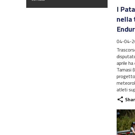
I Pata
nella
Endu
04-04-2
Trascors
disputato
aprile h
Tamasi (U
progetto
meteorol
atleti su
Shar
share