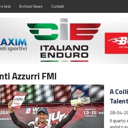
 e test
Archivio News
Contatti
nti Azzurri FMI
A Coll
Talent
28-04-2
Il quarto
andato in