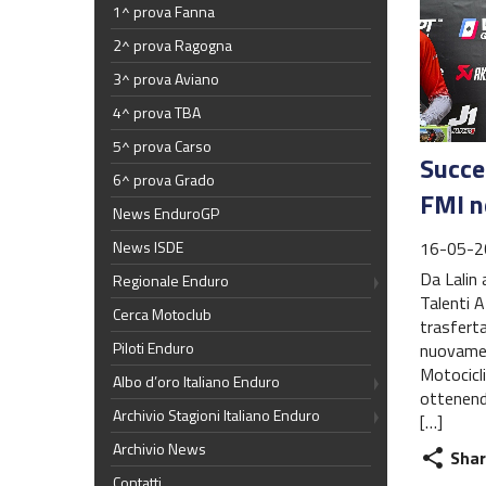
1^ prova Fanna
2^ prova Ragogna
3^ prova Aviano
4^ prova TBA
5^ prova Carso
Succes
6^ prova Grado
FMI n
News EnduroGP
16-05-2
News ISDE
Da Lalin 
Regionale Enduro
Talenti A
Cerca Motoclub
trasferta
Piloti Enduro
nuovamen
Motocicli
Albo d’oro Italiano Enduro
ottenendo
Archivio Stagioni Italiano Enduro
[…]
Archivio News
Shar
share
Contatti