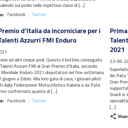
alendo sul podio nelle rispettive classi di […]
e:
Facebook
Twitter
remio d’Italia da incorniciare per i
Prima 
Talenti Azzurri FMI Enduro
Talent
2021
021
orie ed altri cinque podi. Questo il bottino conseguito
23-06-2
Talenti Azzurri FMI al Gran Premio d’Italia, secondo
Superlati
l Mondiale Enduro 2021 disputatosi nel fine settimana
dei Pata 
 giugno a Edolo. Alla loro gara di casa, i giovani piloti
Gran Premi
i dalla Federazione Motociclistica Italiana e da Pata
supportat
nno confermato quanto di […]
Snack si 
e:
Facebook
Twitter
specialità
[…]
Shar
share