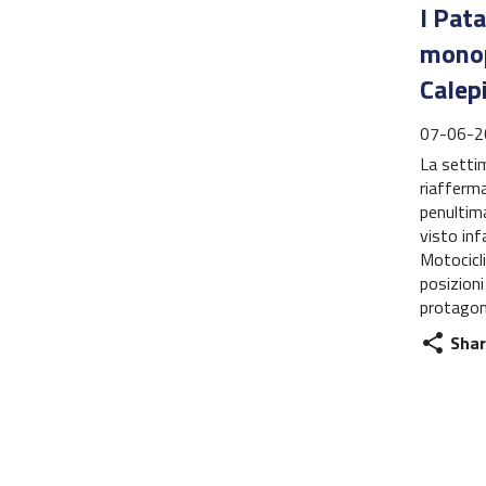
I Pat
monop
Calep
07-06-2
La settim
riafferm
penultima
visto inf
Motocicli
posizioni
protagon
Shar
share
Navi
artic