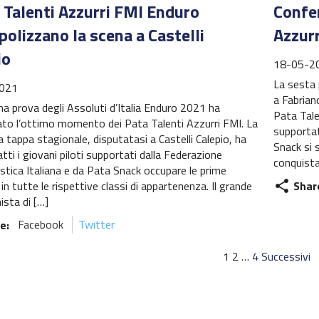
a Talenti Azzurri FMI Enduro
Confe
olizzano la scena a Castelli
Azzur
io
18-05-2
La sesta 
021
a Fabrian
a prova degli Assoluti d’Italia Enduro 2021 ha
Pata Talen
ato l’ottimo momento dei Pata Talenti Azzurri FMI. La
supportat
 tappa stagionale, disputatasi a Castelli Calepio, ha
Snack si 
atti i giovani piloti supportati dalla Federazione
conquista
stica Italiana e da Pata Snack occupare le prime
Shar
 in tutte le rispettive classi di appartenenza. Il grande
share
ista di […]
e:
Facebook
Twitter
gazione
1
2
…
4
Successivi
oli