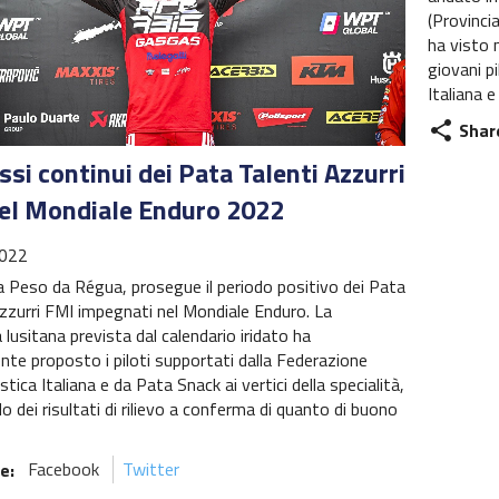
(Provinci
ha visto 
giovani p
Italiana 
Shar
share
si continui dei Pata Talenti Azzurri
el Mondiale Enduro 2022
022
a Peso da Régua, prosegue il periodo positivo dei Pata
zzurri FMI impegnati nel Mondiale Enduro. La
 lusitana prevista dal calendario iridato ha
te proposto i piloti supportati dalla Federazione
stica Italiana e da Pata Snack ai vertici della specialità,
 dei risultati di rilievo a conferma di quanto di buono
e:
Facebook
Twitter