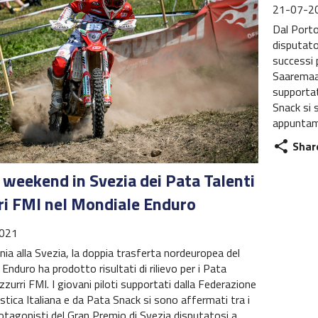
21-07-2
Dal Porto
disputato
successi 
Saaremaa,
supportat
Snack si s
appuntam
Shar
share
 weekend in Svezia dei Pata Talenti
ri FMI nel Mondiale Enduro
021
nia alla Svezia, la doppia trasferta nordeuropea del
Enduro ha prodotto risultati di rilievo per i Pata
zzurri FMI. I giovani piloti supportati dalla Federazione
stica Italiana e da Pata Snack si sono affermati tra i
otagonisti del Gran Premio di Svezia disputatosi a