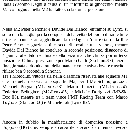
Italia Giacomo Deghi a causa di un infortunio al ginocchio, mentre
Marco Tognola nella M2 ha fatto sua la quinta posizione.
Nella M2 Peter Senoner e Davide Dal Bianco, entrambi su Lynx, si
sono dati battaglia per la conquista della vetta del podio durante tutte
e tre le manche: ad aggiudicarsi la medaglia d’oro è stato alla fine
Peter Senoner grazie a due secondi posti e una vittoria, mentre
Davide Dal Bianco ha concluso in seconda posizione, distaccato di
4 punti, rallentato nel finale della terza manche chiusa poi in terza
posizione. Ottima prestazione per Marco Galli (Ski Doo-93), terzo a
fine giornata e dominatore della manche conclusiva dove è riuscito a
rifilare ben 9 secondi a Senoner.
Tra i Motoclub, vittoria sia nella classifica riservata alle squadre M1
che in quella riservata alle squadre M2, per il Mc Sebino, grazie a
Michael Pogna (M1-Lynx-23), Mario Lanzetti (M1-Lynx-24),
Federico Belingheri (M2-Lynx-85) e Michele Doriguzzi (M2-Ski
Doo-88), mentre tra i team vince l’MT Racing Team con Marco
Tognola (Ski Doo-66) e Michele Ioli (Lynx-82).
Ancora in dubbio la manifestazione di domenica prossima a
Foppolo (BG) che, sempre a causa della scarsità di manto nevoso,