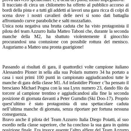
Il tracciato di circa un chilometro ha offerto al pubblico accorso ai
bordi della pista e a tutti gli addetti ai lavori una gara ricca di colpi di
scena dove i nostri cavalieri delle nevi si sono dati battaglia
affrontando curve paraboliche e salti mozzafiato.
Unica nota negativa una brutta caduta che ha visto protagonista il
pilota del team Azzurro Italia Matteo Taboni che, durante la seconda
manche della M2, ha sbattuto violentemente il ginocchio
procurandosi una contusione con possibile rottura del menisco.
Auguriamo a Matteo una pronta guarigione!
Passando ai risultati di gara, il quattordici volte campione italiano
Alessandro Ploner in sella alla sua Polaris numero 34 ha portato a
casa i suoi primi 100 punti in campionato aggiudicandosi tutte le
manche di gara della classe M1. Ad infastidire Ploner c’ha pensato il
bresciano Michael Pogna con la sua Lynx numero 23, dando filo da
torcere al campione trentino e aggiudicandosi alla fine la seconda
posizione di giornata davanti a Peter Gurndin (Ski Doo-17). Proprio
quest’ultimo è stato protagonista di una spettacolare caduta
nell’ultima manche di giornata, senza riportare per fortuna nessuna
conseguenza.
Bravo anche il pilota del Team Azzurro Italia Diego Poiatti, al suo
esordio nella classe superiore, che ha concluso la sua gara in quinta
posizione finale. Era invece assente l’altro alfiere del Team Azzurro