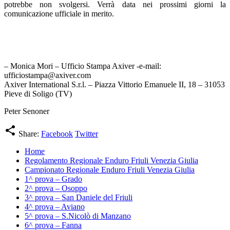
potrebbe non svolgersi. Verrà data nei prossimi giorni la
comunicazione ufficiale in merito.
– Monica Mori – Ufficio Stampa Axiver -e-mail:
ufficiostampa@axiver.com
Axiver International S.r.l. – Piazza Vittorio Emanuele II, 18 – 31053
Pieve di Soligo (TV)
Peter Senoner
share
Share:
Facebook
Twitter
Home
Regolamento Regionale Enduro Friuli Venezia Giulia
Campionato Regionale Enduro Friuli Venezia Giulia
1^ prova – Grado
2^ prova – Osoppo
3^ prova – San Daniele del Friuli
4^ prova – Aviano
5^ prova – S.Nicolò di Manzano
6^ prova – Fanna