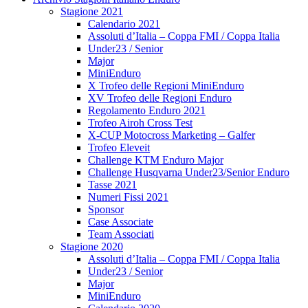
Stagione 2021
Calendario 2021
Assoluti d’Italia – Coppa FMI / Coppa Italia
Under23 / Senior
Major
MiniEnduro
X Trofeo delle Regioni MiniEnduro
XV Trofeo delle Regioni Enduro
Regolamento Enduro 2021
Trofeo Airoh Cross Test
X-CUP Motocross Marketing – Galfer
Trofeo Eleveit
Challenge KTM Enduro Major
Challenge Husqvarna Under23/Senior Enduro
Tasse 2021
Numeri Fissi 2021
Sponsor
Case Associate
Team Associati
Stagione 2020
Assoluti d’Italia – Coppa FMI / Coppa Italia
Under23 / Senior
Major
MiniEnduro