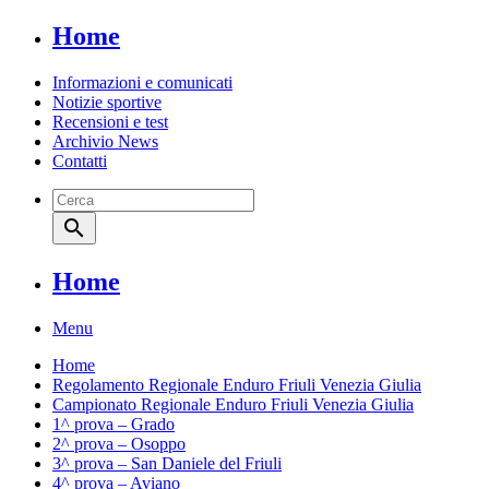
Home
Informazioni e comunicati
Notizie sportive
Recensioni e test
Archivio News
Contatti
search
Home
Menu
Home
Regolamento Regionale Enduro Friuli Venezia Giulia
Campionato Regionale Enduro Friuli Venezia Giulia
1^ prova – Grado
2^ prova – Osoppo
3^ prova – San Daniele del Friuli
4^ prova – Aviano