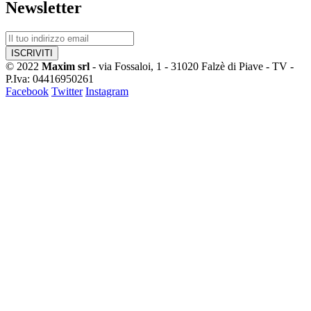
Newsletter
© 2022
Maxim srl
- via Fossaloi, 1 - 31020 Falzè di Piave - TV -
P.Iva: 04416950261
Facebook
Twitter
Instagram