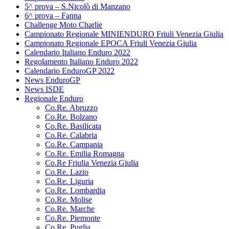
5^ prova – S.Nicolò di Manzano
6^ prova – Fanna
Challenge Moto Charlie
Campionato Regionale MINIENDURO Friuli Venezia Giulia
Campionato Regionale EPOCA Friuli Venezia Giulia
Calendario Italiano Enduro 2022
Regolamento Italiano Enduro 2022
Calendario EnduroGP 2022
News EnduroGP
News ISDE
Regionale Enduro
Co.Re. Abruzzo
Co.Re. Bolzano
Co.Re. Basilicata
Co.Re. Calabria
Co.Re. Campania
Co.Re. Emilia Romagna
Co.Re Friulia Venezia Giulia
Co.Re. Lazio
Co.Re. Liguria
Co.Re. Lombardia
Co.Re. Molise
Co.Re. Marche
Co.Re. Piemonte
Co.Re. Puglia