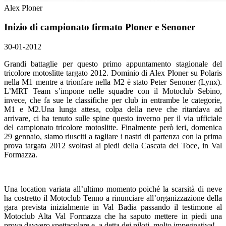
Alex Ploner
Inizio di campionato firmato Ploner e Senoner
30-01-2012
Grandi battaglie per questo primo appuntamento stagionale del
tricolore motoslitte targato 2012. Dominio di Alex Ploner su Polaris
nella M1 mentre a trionfare nella M2 è stato Peter Senoner (Lynx).
L’MRT Team s’impone nelle squadre con il Motoclub Sebino,
invece, che fa sue le classifiche per club in entrambe le categorie,
M1 e M2.Una lunga attesa, colpa della neve che ritardava ad
arrivare, ci ha tenuto sulle spine questo inverno per il via ufficiale
del campionato tricolore motoslitte. Finalmente però ieri, domenica
29 gennaio, siamo riusciti a tagliare i nastri di partenza con la prima
prova targata 2012 svoltasi ai piedi della Cascata del Toce, in Val
Formazza.
Una location variata all’ultimo momento poiché la scarsità di neve
ha costretto il Motoclub Tenno a rinunciare all’organizzazione della
gara prevista inizialmente in Val Badia passando il testimone al
Motoclub Alta Val Formazza che ha saputo mettere in piedi una
prova davvero spettacolare e, a detta dei piloti, molto impegnativa!