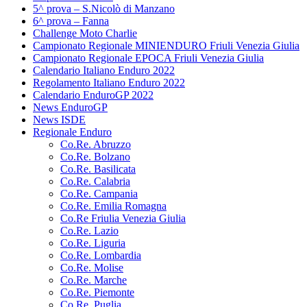
5^ prova – S.Nicolò di Manzano
6^ prova – Fanna
Challenge Moto Charlie
Campionato Regionale MINIENDURO Friuli Venezia Giulia
Campionato Regionale EPOCA Friuli Venezia Giulia
Calendario Italiano Enduro 2022
Regolamento Italiano Enduro 2022
Calendario EnduroGP 2022
News EnduroGP
News ISDE
Regionale Enduro
Co.Re. Abruzzo
Co.Re. Bolzano
Co.Re. Basilicata
Co.Re. Calabria
Co.Re. Campania
Co.Re. Emilia Romagna
Co.Re Friulia Venezia Giulia
Co.Re. Lazio
Co.Re. Liguria
Co.Re. Lombardia
Co.Re. Molise
Co.Re. Marche
Co.Re. Piemonte
Co.Re. Puglia