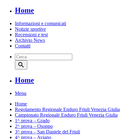
Home
Informazioni e comunicati
Notizie sportive
Recensioni e test
Archivio News
Contatti
search
Home
Menu
Home
Regolamento Regionale Enduro Friuli Venezia Giulia
Campionato Regionale Enduro Friuli Venezia Giulia
1^ prova – Grado
2^ prova – Osoppo
3^ prova – San Daniele del Friuli
4^ prova – Aviano