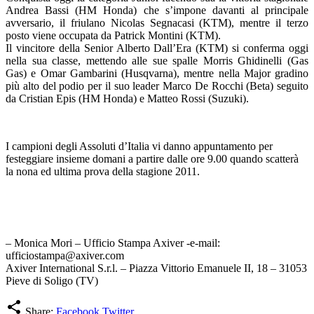
Andrea Bassi (HM Honda) che s’impone davanti al principale
avversario, il friulano Nicolas Segnacasi (KTM), mentre il terzo
posto viene occupata da Patrick Montini (KTM).
Il vincitore della Senior Alberto Dall’Era (KTM) si conferma oggi
nella sua classe, mettendo alle sue spalle Morris Ghidinelli (Gas
Gas) e Omar Gambarini (Husqvarna), mentre nella Major gradino
più alto del podio per il suo leader Marco De Rocchi (Beta) seguito
da Cristian Epis (HM Honda) e Matteo Rossi (Suzuki).
I campioni degli Assoluti d’Italia vi danno appuntamento per
festeggiare insieme domani a partire dalle ore 9.00 quando scatterà
la nona ed ultima prova della stagione 2011.
– Monica Mori – Ufficio Stampa Axiver -e-mail:
ufficiostampa@axiver.com
Axiver International S.r.l. – Piazza Vittorio Emanuele II, 18 – 31053
Pieve di Soligo (TV)
share
Share:
Facebook
Twitter