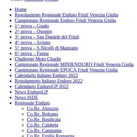
Home
Regolamento Regionale Enduro Friuli Venezia Giulia
Campionato Regionale Enduro Friuli Venezia Giulia
1^ prova – Grado
2^ prova – Osoppo
3^ prova – San Daniele del Friuli
4^ prova – Aviano
5^ prova – S.Nicolò di Manzano
6^ prova – Fanna
Challenge Moto Charlie
Campionato Regionale MINIENDURO Friuli Venezia Giulia
Campionato Regionale EPOCA Friuli Venezia Giulia
Calendario Italiano Enduro 2022
Regolamento Italiano Enduro 2022
Calendario EnduroGP 2022
News EnduroGP
News ISDE
Regionale Enduro
Co.Re. Abruzzo
Co.Re. Bolzano
Co.Re. Basilicata
Co.Re. Calabria
Co.Re. Campania
Co.Re. Emilia Romagna