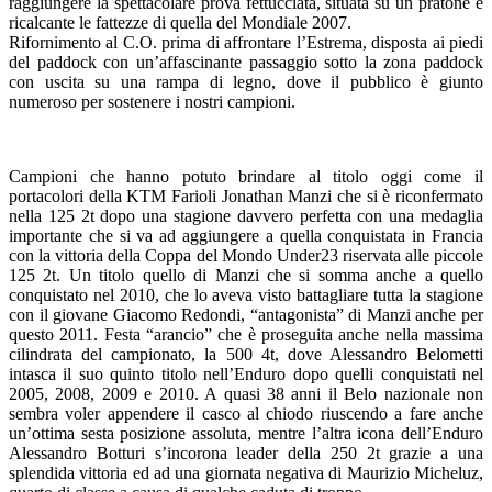
raggiungere la spettacolare prova fettucciata, situata su un pratone e
ricalcante le fattezze di quella del Mondiale 2007.
Rifornimento al C.O. prima di affrontare l’Estrema, disposta ai piedi
del paddock con un’affascinante passaggio sotto la zona paddock
con uscita su una rampa di legno, dove il pubblico è giunto
numeroso per sostenere i nostri campioni.
Campioni che hanno potuto brindare al titolo oggi come il
portacolori della KTM Farioli Jonathan Manzi che si è riconfermato
nella 125 2t dopo una stagione davvero perfetta con una medaglia
importante che si va ad aggiungere a quella conquistata in Francia
con la vittoria della Coppa del Mondo Under23 riservata alle piccole
125 2t. Un titolo quello di Manzi che si somma anche a quello
conquistato nel 2010, che lo aveva visto battagliare tutta la stagione
con il giovane Giacomo Redondi, “antagonista” di Manzi anche per
questo 2011. Festa “arancio” che è proseguita anche nella massima
cilindrata del campionato, la 500 4t, dove Alessandro Belometti
intasca il suo quinto titolo nell’Enduro dopo quelli conquistati nel
2005, 2008, 2009 e 2010. A quasi 38 anni il Belo nazionale non
sembra voler appendere il casco al chiodo riuscendo a fare anche
un’ottima sesta posizione assoluta, mentre l’altra icona dell’Enduro
Alessandro Botturi s’incorona leader della 250 2t grazie a una
splendida vittoria ed ad una giornata negativa di Maurizio Micheluz,