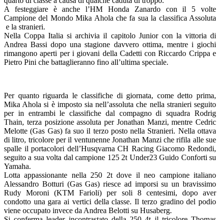
quarto di classe a causa di qualche caduta di troppo.
A festeggiare è anche l’HM Honda Zanardo con il 5 volte
Campione del Mondo Mika Ahola che fa sua la classifica Assoluta
e la stranieri.
Nella Coppa Italia si archivia il capitolo Junior con la vittoria di
Andrea Bassi dopo una stagione davvero ottima, mentre i giochi
rimangono aperti per i giovani della Cadetti con Riccardo Crippa e
Pietro Pini che battaglieranno fino all’ultima speciale.
Per quanto riguarda le classifiche di giornata, come detto prima,
Mika Ahola si è imposto sia nell’assoluta che nella stranieri seguito
per in entrambi le classifiche dal compagno di squadra Rodrig
Thain, terza posizione assoluta per Jonathan Manzi, mentre Cedric
Melotte (Gas Gas) fa suo il terzo posto nella Stranieri. Nella ottava
di litro, tricolore per il ventunenne Jonathan Manzi che rifila alle sue
spalle il portacolori dell’Husqvarna CH Racing Giacomo Redondi,
seguito a sua volta dal campione 125 2t Under23 Guido Conforti su
Yamaha.
Lotta appassionante nella 250 2t dove il neo campione italiano
Alessandro Botturi (Gas Gas) riesce ad imporsi su un bravissimo
Rudy Moroni (KTM Farioli) per soli 8 centesimi, dopo aver
condotto una gara ai vertici della classe. Il terzo gradino del podio
viene occupato invece da Andrea Belotti su Husaberg.
Si conferma leader incontrastato della 250 4t il tricolore Thomas