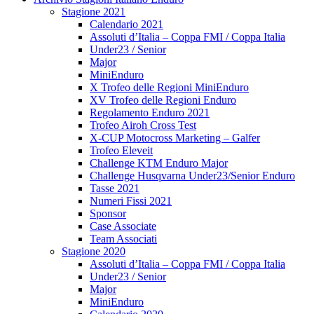
Stagione 2021
Calendario 2021
Assoluti d’Italia – Coppa FMI / Coppa Italia
Under23 / Senior
Major
MiniEnduro
X Trofeo delle Regioni MiniEnduro
XV Trofeo delle Regioni Enduro
Regolamento Enduro 2021
Trofeo Airoh Cross Test
X-CUP Motocross Marketing – Galfer
Trofeo Eleveit
Challenge KTM Enduro Major
Challenge Husqvarna Under23/Senior Enduro
Tasse 2021
Numeri Fissi 2021
Sponsor
Case Associate
Team Associati
Stagione 2020
Assoluti d’Italia – Coppa FMI / Coppa Italia
Under23 / Senior
Major
MiniEnduro