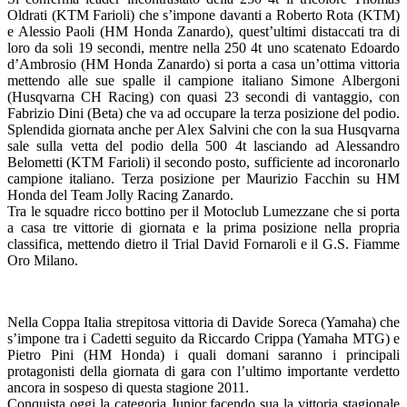
Oldrati (KTM Farioli) che s’impone davanti a Roberto Rota (KTM)
e Alessio Paoli (HM Honda Zanardo), quest’ultimi distaccati tra di
loro da soli 19 secondi, mentre nella 250 4t uno scatenato Edoardo
d’Ambrosio (HM Honda Zanardo) si porta a casa un’ottima vittoria
mettendo alle sue spalle il campione italiano Simone Albergoni
(Husqvarna CH Racing) con quasi 23 secondi di vantaggio, con
Fabrizio Dini (Beta) che va ad occupare la terza posizione del podio.
Splendida giornata anche per Alex Salvini che con la sua Husqvarna
sale sulla vetta del podio della 500 4t lasciando ad Alessandro
Belometti (KTM Farioli) il secondo posto, sufficiente ad incoronarlo
campione italiano. Terza posizione per Maurizio Facchin su HM
Honda del Team Jolly Racing Zanardo.
Tra le squadre ricco bottino per il Motoclub Lumezzane che si porta
a casa tre vittorie di giornata e la prima posizione nella propria
classifica, mettendo dietro il Trial David Fornaroli e il G.S. Fiamme
Oro Milano.
Nella Coppa Italia strepitosa vittoria di Davide Soreca (Yamaha) che
s’impone tra i Cadetti seguito da Riccardo Crippa (Yamaha MTG) e
Pietro Pini (HM Honda) i quali domani saranno i principali
protagonisti della giornata di gara con l’ultimo importante verdetto
ancora in sospeso di questa stagione 2011.
Conquista oggi la categoria Junior facendo sua la vittoria stagionale