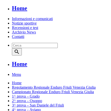
Home
Informazioni e comunicati
Notizie sportive
Recensioni e test
Archivio News
Contatti
search
Home
Menu
Home
Regolamento Regionale Enduro Friuli Venezia Giulia
Campionato Regionale Enduro Friuli Venezia Giulia
1^ prova – Grado
2^ prova – Osoppo
3^ prova – San Daniele del Friuli
4^ prova – Aviano