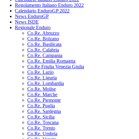
Regolamento Italiano Enduro 2022
Calendario EnduroGP 2022
News EnduroGP
News ISDE
Regionale Enduro
Co.Re. Abruzzo
Co.Re. Bolzano
Co.Re. Basilicata
Co.Re. Calabria
Co.Re. Campania
Co.Re. Emilia Romagna
Co.Re Friulia Venezia Giulia
Co.Re. Lazio
Co.Re. Liguria
Co.Re. Lombardia
Co.Re. Molise
Co.Re. Marche
Co.Re. Piemonte
Co.Re. Puglia
Co.Re. Sardegna
Co.Re. Sicilia
Co.Re. Toscana
Co.Re. Trento
Co.Re. Umbria