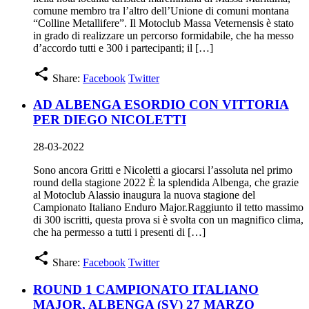
comune membro tra l’altro dell’Unione di comuni montana
“Colline Metallifere”. Il Motoclub Massa Veternensis è stato
in grado di realizzare un percorso formidabile, che ha messo
d’accordo tutti e 300 i partecipanti; il […]
share
Share:
Facebook
Twitter
AD ALBENGA ESORDIO CON VITTORIA
PER DIEGO NICOLETTI
28-03-2022
Sono ancora Gritti e Nicoletti a giocarsi l’assoluta nel primo
round della stagione 2022 È la splendida Albenga, che grazie
al Motoclub Alassio inaugura la nuova stagione del
Campionato Italiano Enduro Major.Raggiunto il tetto massimo
di 300 iscritti, questa prova si è svolta con un magnifico clima,
che ha permesso a tutti i presenti di […]
share
Share:
Facebook
Twitter
ROUND 1 CAMPIONATO ITALIANO
MAJOR, ALBENGA (SV) 27 MARZO