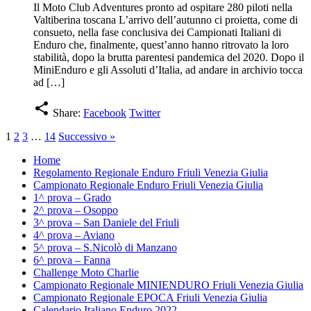
Il Moto Club Adventures pronto ad ospitare 280 piloti nella
Valtiberina toscana L’arrivo dell’autunno ci proietta, come di
consueto, nella fase conclusiva dei Campionati Italiani di
Enduro che, finalmente, quest’anno hanno ritrovato la loro
stabilità, dopo la brutta parentesi pandemica del 2020. Dopo il
MiniEnduro e gli Assoluti d’Italia, ad andare in archivio tocca
ad […]
share
Share:
Facebook
Twitter
1
2
3
…
14
Successivo »
Home
Regolamento Regionale Enduro Friuli Venezia Giulia
Campionato Regionale Enduro Friuli Venezia Giulia
1^ prova – Grado
2^ prova – Osoppo
3^ prova – San Daniele del Friuli
4^ prova – Aviano
5^ prova – S.Nicolò di Manzano
6^ prova – Fanna
Challenge Moto Charlie
Campionato Regionale MINIENDURO Friuli Venezia Giulia
Campionato Regionale EPOCA Friuli Venezia Giulia
Calendario Italiano Enduro 2022