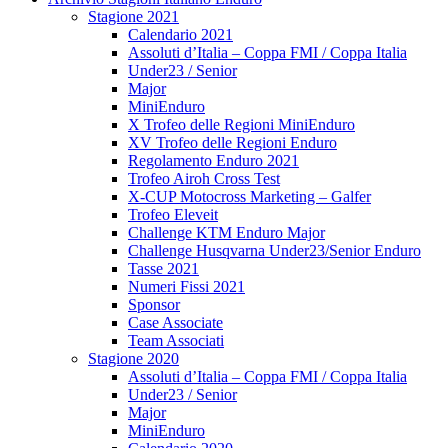
Stagione 2021
Calendario 2021
Assoluti d’Italia – Coppa FMI / Coppa Italia
Under23 / Senior
Major
MiniEnduro
X Trofeo delle Regioni MiniEnduro
XV Trofeo delle Regioni Enduro
Regolamento Enduro 2021
Trofeo Airoh Cross Test
X-CUP Motocross Marketing – Galfer
Trofeo Eleveit
Challenge KTM Enduro Major
Challenge Husqvarna Under23/Senior Enduro
Tasse 2021
Numeri Fissi 2021
Sponsor
Case Associate
Team Associati
Stagione 2020
Assoluti d’Italia – Coppa FMI / Coppa Italia
Under23 / Senior
Major
MiniEnduro