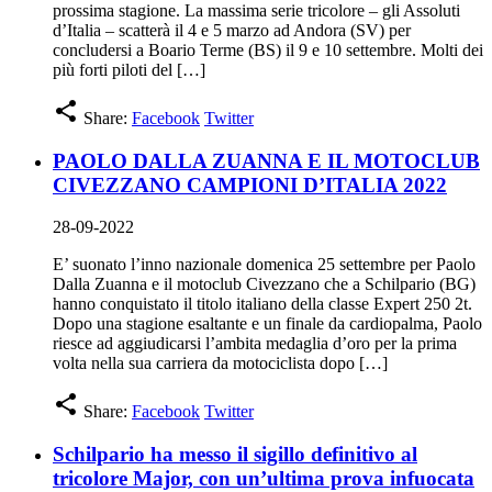
prossima stagione. La massima serie tricolore – gli Assoluti
d’Italia – scatterà il 4 e 5 marzo ad Andora (SV) per
concludersi a Boario Terme (BS) il 9 e 10 settembre. Molti dei
più forti piloti del […]
share
Share:
Facebook
Twitter
PAOLO DALLA ZUANNA E IL MOTOCLUB
CIVEZZANO CAMPIONI D’ITALIA 2022
28-09-2022
E’ suonato l’inno nazionale domenica 25 settembre per Paolo
Dalla Zuanna e il motoclub Civezzano che a Schilpario (BG)
hanno conquistato il titolo italiano della classe Expert 250 2t.
Dopo una stagione esaltante e un finale da cardiopalma, Paolo
riesce ad aggiudicarsi l’ambita medaglia d’oro per la prima
volta nella sua carriera da motociclista dopo […]
share
Share:
Facebook
Twitter
Schilpario ha messo il sigillo definitivo al
tricolore Major, con un’ultima prova infuocata