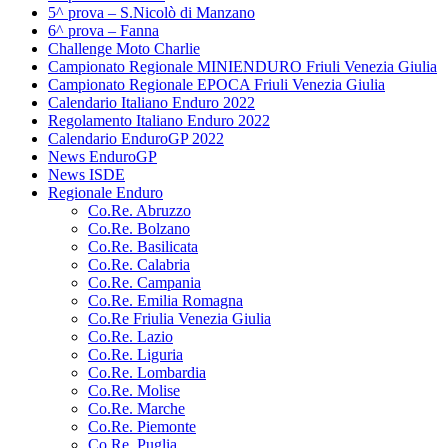
5^ prova – S.Nicolò di Manzano
6^ prova – Fanna
Challenge Moto Charlie
Campionato Regionale MINIENDURO Friuli Venezia Giulia
Campionato Regionale EPOCA Friuli Venezia Giulia
Calendario Italiano Enduro 2022
Regolamento Italiano Enduro 2022
Calendario EnduroGP 2022
News EnduroGP
News ISDE
Regionale Enduro
Co.Re. Abruzzo
Co.Re. Bolzano
Co.Re. Basilicata
Co.Re. Calabria
Co.Re. Campania
Co.Re. Emilia Romagna
Co.Re Friulia Venezia Giulia
Co.Re. Lazio
Co.Re. Liguria
Co.Re. Lombardia
Co.Re. Molise
Co.Re. Marche
Co.Re. Piemonte
Co.Re. Puglia