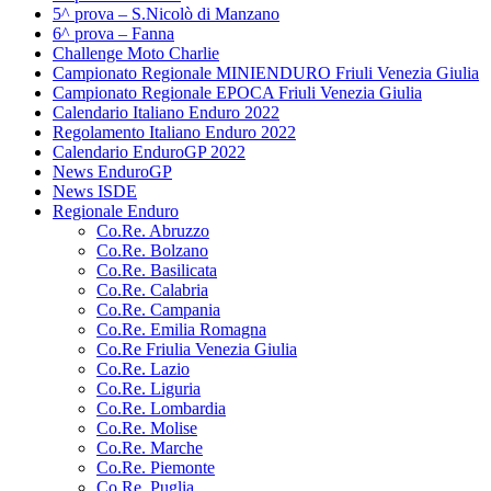
5^ prova – S.Nicolò di Manzano
6^ prova – Fanna
Challenge Moto Charlie
Campionato Regionale MINIENDURO Friuli Venezia Giulia
Campionato Regionale EPOCA Friuli Venezia Giulia
Calendario Italiano Enduro 2022
Regolamento Italiano Enduro 2022
Calendario EnduroGP 2022
News EnduroGP
News ISDE
Regionale Enduro
Co.Re. Abruzzo
Co.Re. Bolzano
Co.Re. Basilicata
Co.Re. Calabria
Co.Re. Campania
Co.Re. Emilia Romagna
Co.Re Friulia Venezia Giulia
Co.Re. Lazio
Co.Re. Liguria
Co.Re. Lombardia
Co.Re. Molise
Co.Re. Marche
Co.Re. Piemonte
Co.Re. Puglia