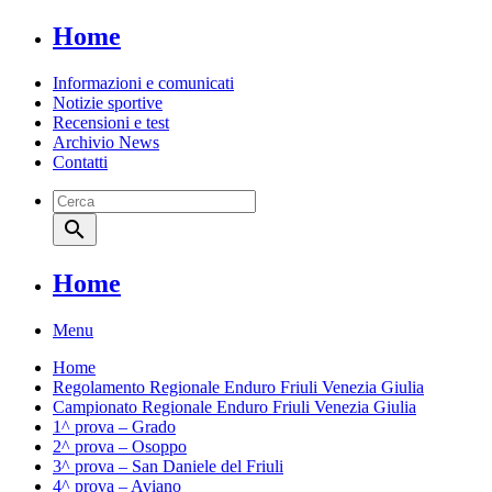
Home
Informazioni e comunicati
Notizie sportive
Recensioni e test
Archivio News
Contatti
search
Home
Menu
Home
Regolamento Regionale Enduro Friuli Venezia Giulia
Campionato Regionale Enduro Friuli Venezia Giulia
1^ prova – Grado
2^ prova – Osoppo
3^ prova – San Daniele del Friuli
4^ prova – Aviano