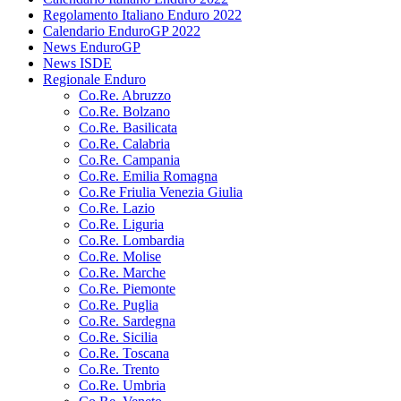
Regolamento Italiano Enduro 2022
Calendario EnduroGP 2022
News EnduroGP
News ISDE
Regionale Enduro
Co.Re. Abruzzo
Co.Re. Bolzano
Co.Re. Basilicata
Co.Re. Calabria
Co.Re. Campania
Co.Re. Emilia Romagna
Co.Re Friulia Venezia Giulia
Co.Re. Lazio
Co.Re. Liguria
Co.Re. Lombardia
Co.Re. Molise
Co.Re. Marche
Co.Re. Piemonte
Co.Re. Puglia
Co.Re. Sardegna
Co.Re. Sicilia
Co.Re. Toscana
Co.Re. Trento
Co.Re. Umbria