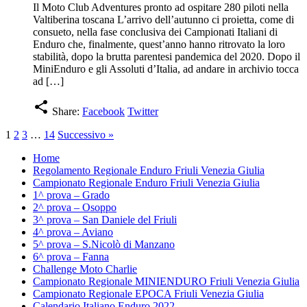
Il Moto Club Adventures pronto ad ospitare 280 piloti nella
Valtiberina toscana L’arrivo dell’autunno ci proietta, come di
consueto, nella fase conclusiva dei Campionati Italiani di
Enduro che, finalmente, quest’anno hanno ritrovato la loro
stabilità, dopo la brutta parentesi pandemica del 2020. Dopo il
MiniEnduro e gli Assoluti d’Italia, ad andare in archivio tocca
ad […]
share
Share:
Facebook
Twitter
1
2
3
…
14
Successivo »
Home
Regolamento Regionale Enduro Friuli Venezia Giulia
Campionato Regionale Enduro Friuli Venezia Giulia
1^ prova – Grado
2^ prova – Osoppo
3^ prova – San Daniele del Friuli
4^ prova – Aviano
5^ prova – S.Nicolò di Manzano
6^ prova – Fanna
Challenge Moto Charlie
Campionato Regionale MINIENDURO Friuli Venezia Giulia
Campionato Regionale EPOCA Friuli Venezia Giulia
Calendario Italiano Enduro 2022