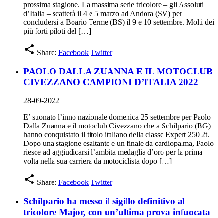
prossima stagione. La massima serie tricolore – gli Assoluti
d’Italia – scatterà il 4 e 5 marzo ad Andora (SV) per
concludersi a Boario Terme (BS) il 9 e 10 settembre. Molti dei
più forti piloti del […]
share
Share:
Facebook
Twitter
PAOLO DALLA ZUANNA E IL MOTOCLUB
CIVEZZANO CAMPIONI D’ITALIA 2022
28-09-2022
E’ suonato l’inno nazionale domenica 25 settembre per Paolo
Dalla Zuanna e il motoclub Civezzano che a Schilpario (BG)
hanno conquistato il titolo italiano della classe Expert 250 2t.
Dopo una stagione esaltante e un finale da cardiopalma, Paolo
riesce ad aggiudicarsi l’ambita medaglia d’oro per la prima
volta nella sua carriera da motociclista dopo […]
share
Share:
Facebook
Twitter
Schilpario ha messo il sigillo definitivo al
tricolore Major, con un’ultima prova infuocata