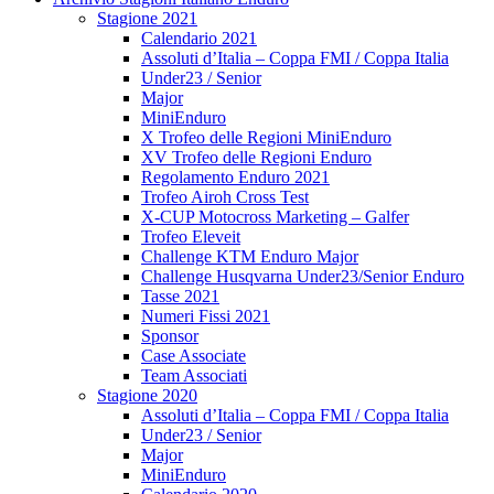
Stagione 2021
Calendario 2021
Assoluti d’Italia – Coppa FMI / Coppa Italia
Under23 / Senior
Major
MiniEnduro
X Trofeo delle Regioni MiniEnduro
XV Trofeo delle Regioni Enduro
Regolamento Enduro 2021
Trofeo Airoh Cross Test
X-CUP Motocross Marketing – Galfer
Trofeo Eleveit
Challenge KTM Enduro Major
Challenge Husqvarna Under23/Senior Enduro
Tasse 2021
Numeri Fissi 2021
Sponsor
Case Associate
Team Associati
Stagione 2020
Assoluti d’Italia – Coppa FMI / Coppa Italia
Under23 / Senior
Major
MiniEnduro