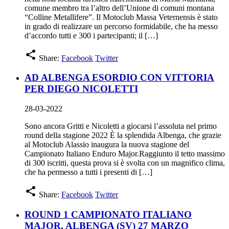
comune membro tra l’altro dell’Unione di comuni montana
“Colline Metallifere”. Il Motoclub Massa Veternensis è stato
in grado di realizzare un percorso formidabile, che ha messo
d’accordo tutti e 300 i partecipanti; il […]
share
Share:
Facebook
Twitter
AD ALBENGA ESORDIO CON VITTORIA
PER DIEGO NICOLETTI
28-03-2022
Sono ancora Gritti e Nicoletti a giocarsi l’assoluta nel primo
round della stagione 2022 È la splendida Albenga, che grazie
al Motoclub Alassio inaugura la nuova stagione del
Campionato Italiano Enduro Major.Raggiunto il tetto massimo
di 300 iscritti, questa prova si è svolta con un magnifico clima,
che ha permesso a tutti i presenti di […]
share
Share:
Facebook
Twitter
ROUND 1 CAMPIONATO ITALIANO
MAJOR, ALBENGA (SV) 27 MARZO