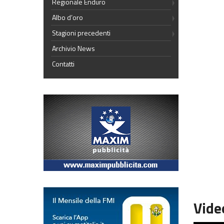
Regionale Enduro
Albo d’oro
Stagioni precedenti
Archivio News
Contatti
Vide