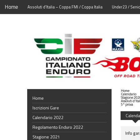
Home
Assoluti d’Italia – Coppa FMI / Coppa Italia
Under23 / Seni
Home
Calendario
Home
Stagione 202
Assoluti d'Ita
5^ prova
Iscrizioni Gare
Calenda
Calendario 2022
Regolamento Enduro 2022
Info gar
Stagione 2021