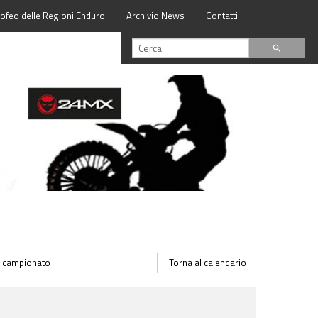
rofeo delle Regioni Enduro
Archivio News
Contatti
search
 il campionato
Torna al calendario