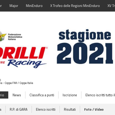
or
Major
MiniEnduro
X Trofeo delle Regioni MiniEnduro
XV T
0
lia - Coppa FMI / Coppa Italia
rio
News
Classifica a punti
Iscrizione
Elenco iscritti tutto
a
R.P. di GARA
Elenco iscritti
Risultati
Foto / Video