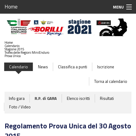
Home
MENU
Home
Iscrizioni Gare
Home
Calendario
Calendario 2021
Stagione 2015
Trofeo delle Regioni MiniEnduro
Prova Unica
Stagione 2021
Calendario
News
Classifica a punti
Iscrizione
Sponsor
Torna al calendario
Case Associate
Info gara
R.P. di GARA
Elenco iscritti
Risultati
Team Associati
Foto / Video
Piloti Enduro
Regolamento Prova Unica del 30 Agosto
Breaking News
2015