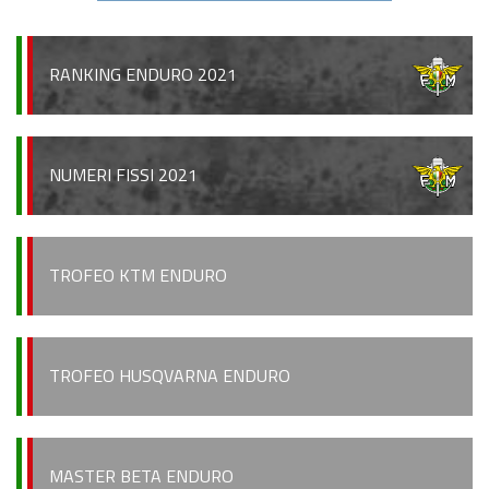
Regionale Enduro
Albo d’oro
RANKING ENDURO 2021
Stagioni precedenti
Informazioni e comunicati
NUMERI FISSI 2021
Notizie sportive
Recensioni e test
TROFEO KTM ENDURO
Informazioni e comunicati
Notizie sportive
TROFEO HUSQVARNA ENDURO
Recensioni e test
Archivio News
MASTER BETA ENDURO
Contatti