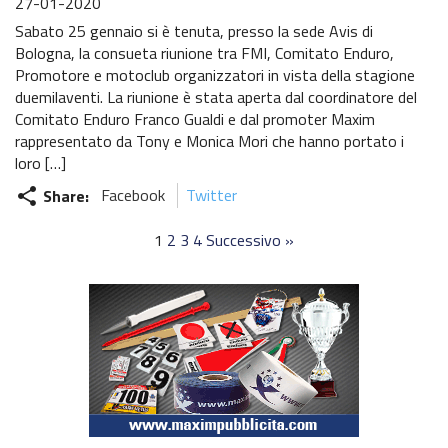
27-01-2020
Sabato 25 gennaio si è tenuta, presso la sede Avis di
Bologna, la consueta riunione tra FMI, Comitato Enduro,
Promotore e motoclub organizzatori in vista della stagione
duemilaventi. La riunione è stata aperta dal coordinatore del
Comitato Enduro Franco Gualdi e dal promoter Maxim
rappresentato da Tony e Monica Mori che hanno portato i
loro […]
Share:
Facebook
Twitter
share
1
2
3
4
Successivo »