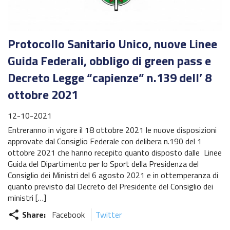
Trofeo Airoh Cross Test
X-CUP Motocross Marketing – Galfer
Protocollo Sanitario Unico, nuove Linee
Trofeo Eleveit
Guida Federali, obbligo di green pass e
Decreto Legge “capienze” n.139 dell’ 8
Challenge KTM Enduro Major
ottobre 2021
Challenge Husqvarna Under23/Senior Enduro
12-10-2021
Europeo Enduro
Entreranno in vigore il 18 ottobre 2021 le nuove disposizioni
approvate dal Consiglio Federale con delibera n.190 del 1
Mondiale Enduro
ottobre 2021 che hanno recepito quanto disposto dalle Linee
Guida del Dipartimento per lo Sport della Presidenza del
Federmoto
Consiglio dei Ministri del 6 agosto 2021 e in ottemperanza di
quanto previsto dal Decreto del Presidente del Consiglio dei
Talenti Azzurri FMI
ministri […]
ISDE
Share:
Facebook
Twitter
share