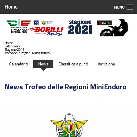
Home
MENU
Home
Iscrizioni Gare
Home
Calendario
Calendario 2021
Stagione 2015
Trofeo delle Regioni MiniEnduro
Stagione 2021
Calendario
News
Classifica a punti
Iscrizione
Sponsor
News Trofeo delle Regioni MiniEnduro
Case Associate
Team Associati
Piloti Enduro
Breaking News