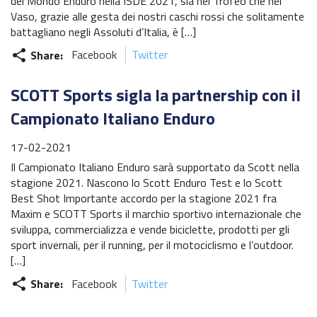
del Mondo Enduro nella ISDE 2021, sia nel Trofeo che nel
Vaso, grazie alle gesta dei nostri caschi rossi che solitamente
battagliano negli Assoluti d’Italia, è […]
Share:
Facebook
Twitter
share
SCOTT Sports sigla la partnership con il
Campionato Italiano Enduro
17-02-2021
Il Campionato Italiano Enduro sarà supportato da Scott nella
stagione 2021. Nascono lo Scott Enduro Test e lo Scott
Best Shot Importante accordo per la stagione 2021 fra
Maxim e SCOTT Sports il marchio sportivo internazionale che
sviluppa, commercializza e vende biciclette, prodotti per gli
sport invernali, per il running, per il motociclismo e l’outdoor.
[…]
Share:
Facebook
Twitter
share