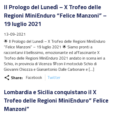
Regionale Enduro
Il Prologo del Lunedì – X Trofeo delle
Albo d’oro
Regioni MiniEnduro “Felice Manzoni” –
19 luglio 2021
Stagioni precedenti
13-09-2021
Informazioni e comunicati
🌟 Il Prologo del Lunedì – X Trofeo delle Regioni MiniEnduro
“Felice Manzoni” – 19 luglio 2021 🌟 Siamo pronti a
Notizie sportive
raccontarvi il bellissimo, emozionante ed affascinante X
Trofeo delle Regioni MiniEnduro 2021 andato in scena ieri a
Recensioni e test
Schio, in provincia di Vicenza 💯con il motoclub Schio di
Giovanni Chiozza e Gianantonio Dalle Carbonare e […]
Informazioni e comunicati
Share:
Facebook
Twitter
share
Notizie sportive
Lombardia e Sicilia conquistano il X
Recensioni e test
Trofeo delle Regioni MiniEnduro” Felice
Archivio News
Manzoni”
Contatti