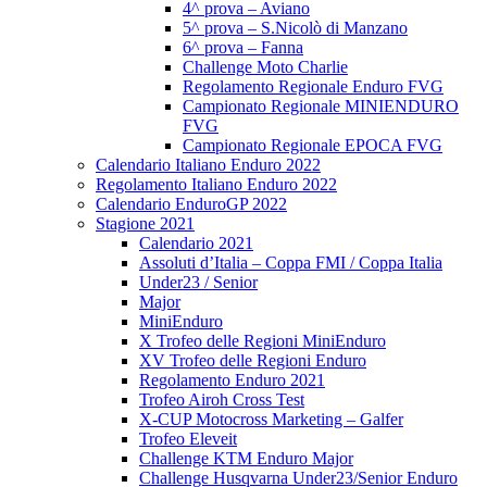
4^ prova – Aviano
5^ prova – S.Nicolò di Manzano
6^ prova – Fanna
Challenge Moto Charlie
Regolamento Regionale Enduro FVG
Campionato Regionale MINIENDURO
FVG
Campionato Regionale EPOCA FVG
Calendario Italiano Enduro 2022
Regolamento Italiano Enduro 2022
Calendario EnduroGP 2022
Stagione 2021
Calendario 2021
Assoluti d’Italia – Coppa FMI / Coppa Italia
Under23 / Senior
Major
MiniEnduro
X Trofeo delle Regioni MiniEnduro
XV Trofeo delle Regioni Enduro
Regolamento Enduro 2021
Trofeo Airoh Cross Test
X-CUP Motocross Marketing – Galfer
Trofeo Eleveit
Challenge KTM Enduro Major
Challenge Husqvarna Under23/Senior Enduro