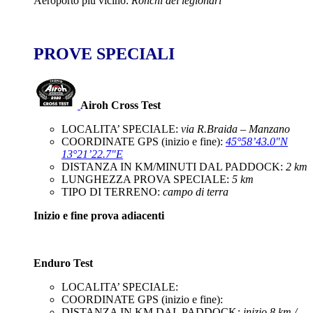
Aeroporto più vicino:
Ronchi dei legionari
PROVE SPECIALI
Airoh Cross Test
LOCALITA’ SPECIALE:
via R.Braida – Manzano
COORDINATE GPS (inizio e fine):
45°58’43.0″N
13°21’22.7″E
DISTANZA IN KM/MINUTI DAL PADDOCK:
2 km
LUNGHEZZA PROVA SPECIALE:
5 km
TIPO DI TERRENO:
campo di terra
Inizio e fine prova adiacenti
Enduro Test
LOCALITA’ SPECIALE:
COORDINATE GPS (inizio e fine):
DISTANZA IN KM DAL PADDOCK
: inizio 8 km /