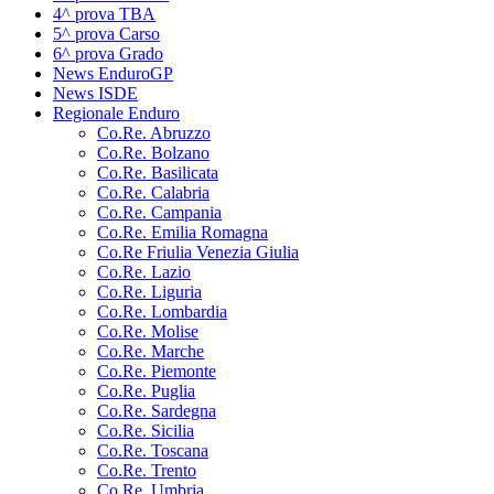
4^ prova TBA
5^ prova Carso
6^ prova Grado
News EnduroGP
News ISDE
Regionale Enduro
Co.Re. Abruzzo
Co.Re. Bolzano
Co.Re. Basilicata
Co.Re. Calabria
Co.Re. Campania
Co.Re. Emilia Romagna
Co.Re Friulia Venezia Giulia
Co.Re. Lazio
Co.Re. Liguria
Co.Re. Lombardia
Co.Re. Molise
Co.Re. Marche
Co.Re. Piemonte
Co.Re. Puglia
Co.Re. Sardegna
Co.Re. Sicilia
Co.Re. Toscana
Co.Re. Trento
Co.Re. Umbria