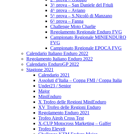
3^ prova – San Daniele del Friuli
4^ prova – Aviano
5^ prova – S.Nicolò di Manzano
6^ prova – Fanna
Challenge Moto Charlie
Regolamento Regionale Enduro FVG
Campionato Regionale MINIENDURO
FVG
Campionato Regionale EPOCA FVG
Calendario Italiano Enduro 2022
Regolamento Italiano Enduro 2022
Calendario EnduroGP 2022
Stagione 2021
Calendario 2021
Assoluti d’Italia – Coppa FMI / Coppa Italia
Under23 / Senior
Major
MiniEnduro
X Trofeo delle Regioni MiniEnduro
XV Trofeo delle Regioni Enduro
Regolamento Enduro 2021
Trofeo Airoh Cross Test
X-CUP Motocross Marketing – Galfer
Trofeo Eleveit