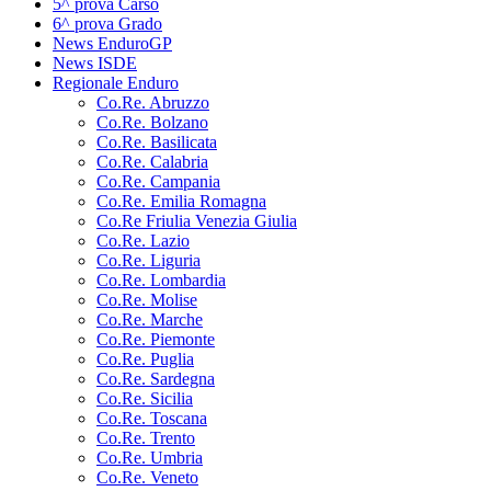
5^ prova Carso
6^ prova Grado
News EnduroGP
News ISDE
Regionale Enduro
Co.Re. Abruzzo
Co.Re. Bolzano
Co.Re. Basilicata
Co.Re. Calabria
Co.Re. Campania
Co.Re. Emilia Romagna
Co.Re Friulia Venezia Giulia
Co.Re. Lazio
Co.Re. Liguria
Co.Re. Lombardia
Co.Re. Molise
Co.Re. Marche
Co.Re. Piemonte
Co.Re. Puglia
Co.Re. Sardegna
Co.Re. Sicilia
Co.Re. Toscana
Co.Re. Trento
Co.Re. Umbria
Co.Re. Veneto