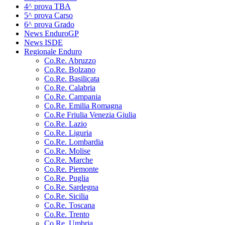
4^ prova TBA
5^ prova Carso
6^ prova Grado
News EnduroGP
News ISDE
Regionale Enduro
Co.Re. Abruzzo
Co.Re. Bolzano
Co.Re. Basilicata
Co.Re. Calabria
Co.Re. Campania
Co.Re. Emilia Romagna
Co.Re Friulia Venezia Giulia
Co.Re. Lazio
Co.Re. Liguria
Co.Re. Lombardia
Co.Re. Molise
Co.Re. Marche
Co.Re. Piemonte
Co.Re. Puglia
Co.Re. Sardegna
Co.Re. Sicilia
Co.Re. Toscana
Co.Re. Trento
Co.Re. Umbria