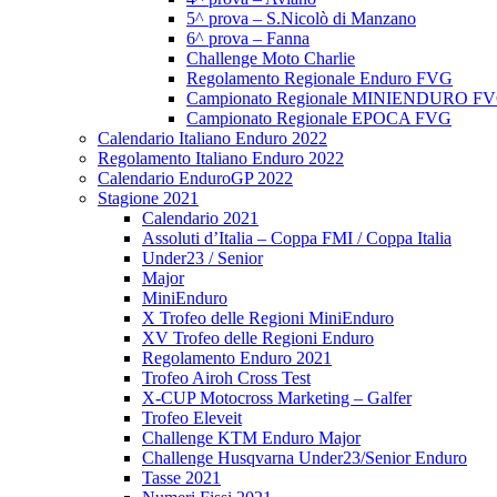
5^ prova – S.Nicolò di Manzano
6^ prova – Fanna
Challenge Moto Charlie
Regolamento Regionale Enduro FVG
Campionato Regionale MINIENDURO F
Campionato Regionale EPOCA FVG
Calendario Italiano Enduro 2022
Regolamento Italiano Enduro 2022
Calendario EnduroGP 2022
Stagione 2021
Calendario 2021
Assoluti d’Italia – Coppa FMI / Coppa Italia
Under23 / Senior
Major
MiniEnduro
X Trofeo delle Regioni MiniEnduro
XV Trofeo delle Regioni Enduro
Regolamento Enduro 2021
Trofeo Airoh Cross Test
X-CUP Motocross Marketing – Galfer
Trofeo Eleveit
Challenge KTM Enduro Major
Challenge Husqvarna Under23/Senior Enduro
Tasse 2021