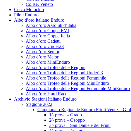
Co.Re. Veneto
Cerca Motoclub
Piloti Enduro
Albo d’oro Italiano Enduro
Albo d’oro Assoluti d’Italia
Albo d’oro Coppa FMI
Albo d’oro Coppa Italia
Albo d’oro Cadetti
Albo d’oro Under23
Albo d’oro Senior
Albo d’oro Major
Albo d’oro MiniEnduro
Albo d’oro Trofeo delle Regioni
Albo d’oro Trofeo delle Regioni Under23
Albo d’oro Trofeo delle Regioni Femminile
Albo d’oro Trofeo delle Regioni MiniEnduro
Albo d’oro Trofeo delle Regioni Femminile MiniEnduro
Albo d’oro Hard Race
Archivio Stagioni Italiano Enduro
Stagione 2022
Campionato Regionale Enduro Friuli Venezia Giul
1^ prova – Grado
2^ prova – Osoppo
3^ prova – San Daniele del Friuli
4^ prova – Aviano