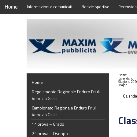
Home
Informazioni e comunicati
Notizie sportive
Recensioni
Home
Calendario
Home
Stagione 202
Major
Regolamento Regionale Enduro Friuli
Calenda
Venezia Giulia
Campionato Regionale Enduro Friuli
Venezia Giulia
Clas
1^ prova – Grado
2^ prova – Osoppo