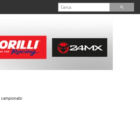
search
 il campionato