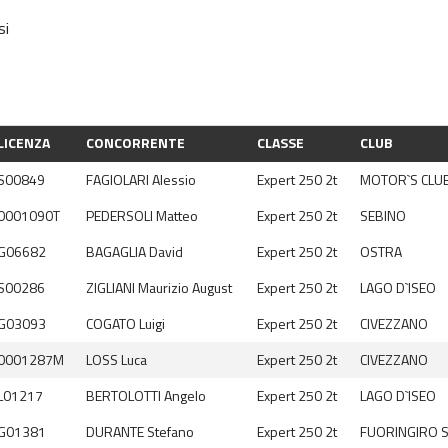
si
LICENZA
CONCORRENTE
CLASSE
CLUB
S00849
FAGIOLARI Alessio
Expert 250 2t
MOTOR`S CLUB
0001090T
PEDERSOLI Matteo
Expert 250 2t
SEBINO
G06682
BAGAGLIA David
Expert 250 2t
OSTRA
S00286
ZIGLIANI Maurizio August
Expert 250 2t
LAGO D`ISEO
G03093
COGATO Luigi
Expert 250 2t
CIVEZZANO
0001287M
LOSS Luca
Expert 250 2t
CIVEZZANO
L01217
BERTOLOTTI Angelo
Expert 250 2t
LAGO D`ISEO
G01381
DURANTE Stefano
Expert 250 2t
FUORINGIRO 