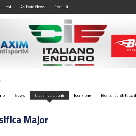
 e test
Archivio News
Contatti
0
rio
News
Classifica a punti
Iscrizione
Elenco iscritti tutto
sifica Major