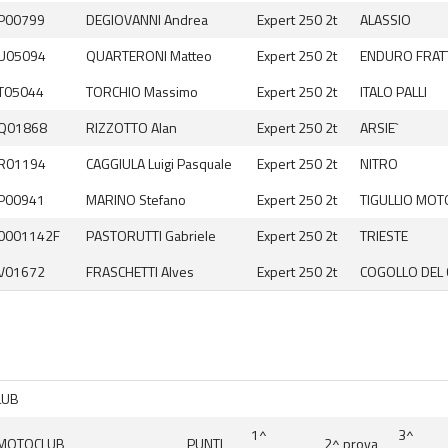
P00799
DEGIOVANNI Andrea
Expert 250 2t
ALASSIO
U05094
QUARTERONI Matteo
Expert 250 2t
ENDURO FRAT
T05044
TORCHIO Massimo
Expert 250 2t
ITALO PALLI
Q01868
RIZZOTTO Alan
Expert 250 2t
ARSIE`
R01194
CAGGIULA Luigi Pasquale
Expert 250 2t
NITRO
P00941
MARINO Stefano
Expert 250 2t
TIGULLIO MOT
0001142F
PASTORUTTI Gabriele
Expert 250 2t
TRIESTE
V01672
FRASCHETTI Alves
Expert 250 2t
COGOLLO DEL 
LUB
1^
3^
MOTOCLUB
PUNTI
2^ prova