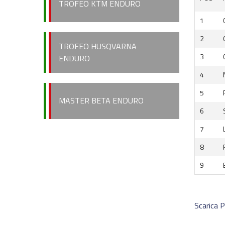
TROFEO KTM ENDURO
1
2
TROFEO HUSQVARNA
3
ENDURO
4
5
MASTER BETA ENDURO
6
7
8
9
Scarica 