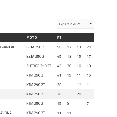
MOTO
PT
 PANICALE
BETA 250 2T
50
17
13
20
BETA 250 2T
45
13
15
17
SHERCO 250 2T
43
20
10
13
KTM 250 2T
41
15
11
15
KTM 250 2T
28
17
11
KTM 250 2T
20
20
KTM 250 2T
15
8
7
SAVONA
KTM 250 2T
11
11