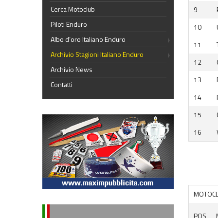
Cerca Motoclub
9
Piloti Enduro
10
Albo d’oro Italiano Enduro
11
Archivio Stagioni Italiano Enduro
12
Archivio News
13
Contatti
14
15
16
MOTOC
POS