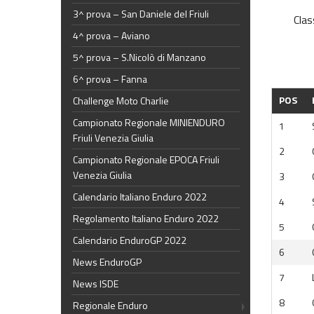
3^ prova – San Daniele del Friuli
Clas
4^ prova – Aviano
5^ prova – S.Nicolò di Manzano
6^ prova – Fanna
POS
Challenge Moto Charlie
Campionato Regionale MINIENDURO
1
Friuli Venezia Giulia
2
Campionato Regionale EPOCA Friuli
Venezia Giulia
3
Calendario Italiano Enduro 2022
4
Regolamento Italiano Enduro 2022
5
Calendario EnduroGP 2022
6
News EnduroGP
7
News ISDE
8
Regionale Enduro