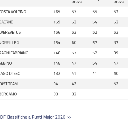
prova
prova
COSTA VOLPINO
165
57
55
53
GAERNE
159
52
54
53
CAEREVETUS
156
52
52
52
NORELLI BG
154
60
57
37
RAGNI FABRIANO
148
57
52
39
SEBINO
148
47
54
47
LAGO D’ISEO
132
41
41
50
FAST TEAM
94
42
52
BERGAMO
33
33
PDF Classifiche a Punti Major 2020 >>