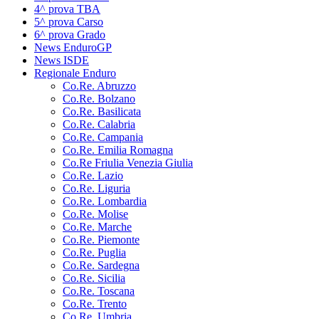
4^ prova TBA
5^ prova Carso
6^ prova Grado
News EnduroGP
News ISDE
Regionale Enduro
Co.Re. Abruzzo
Co.Re. Bolzano
Co.Re. Basilicata
Co.Re. Calabria
Co.Re. Campania
Co.Re. Emilia Romagna
Co.Re Friulia Venezia Giulia
Co.Re. Lazio
Co.Re. Liguria
Co.Re. Lombardia
Co.Re. Molise
Co.Re. Marche
Co.Re. Piemonte
Co.Re. Puglia
Co.Re. Sardegna
Co.Re. Sicilia
Co.Re. Toscana
Co.Re. Trento
Co.Re. Umbria