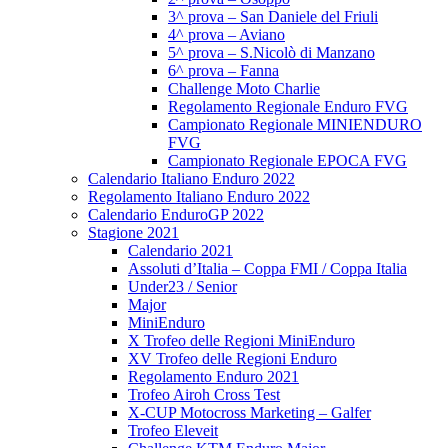
3^ prova – San Daniele del Friuli
4^ prova – Aviano
5^ prova – S.Nicolò di Manzano
6^ prova – Fanna
Challenge Moto Charlie
Regolamento Regionale Enduro FVG
Campionato Regionale MINIENDURO
FVG
Campionato Regionale EPOCA FVG
Calendario Italiano Enduro 2022
Regolamento Italiano Enduro 2022
Calendario EnduroGP 2022
Stagione 2021
Calendario 2021
Assoluti d’Italia – Coppa FMI / Coppa Italia
Under23 / Senior
Major
MiniEnduro
X Trofeo delle Regioni MiniEnduro
XV Trofeo delle Regioni Enduro
Regolamento Enduro 2021
Trofeo Airoh Cross Test
X-CUP Motocross Marketing – Galfer
Trofeo Eleveit