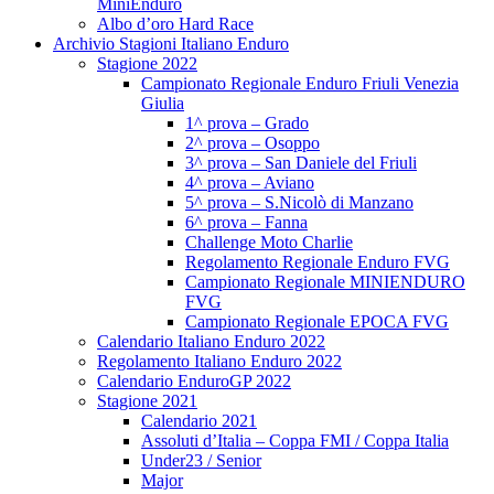
MiniEnduro
Albo d’oro Hard Race
Archivio Stagioni Italiano Enduro
Stagione 2022
Campionato Regionale Enduro Friuli Venezia
Giulia
1^ prova – Grado
2^ prova – Osoppo
3^ prova – San Daniele del Friuli
4^ prova – Aviano
5^ prova – S.Nicolò di Manzano
6^ prova – Fanna
Challenge Moto Charlie
Regolamento Regionale Enduro FVG
Campionato Regionale MINIENDURO
FVG
Campionato Regionale EPOCA FVG
Calendario Italiano Enduro 2022
Regolamento Italiano Enduro 2022
Calendario EnduroGP 2022
Stagione 2021
Calendario 2021
Assoluti d’Italia – Coppa FMI / Coppa Italia
Under23 / Senior
Major