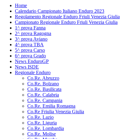
Home
Calendario Campionato Italiano Enduro 2023
Regolamento Regionale Enduro Friuli Venezia Giulia
Campionato Regionale Enduro Friuli Venezia Giulia
1^ prova Fanna
2^ prova Ragogna
3^ prova Aviano
4^ prova TBA
5^ prova Carso
6^ prova Grado
News EnduroGP
News ISDE
Regionale Enduro
Co.Re. Abruzzo
Co.Re. Bolzano
Co.Re. Basilicata
Co.Re. Calabria
Co.Re. Campania
Co.Re. Emilia Romagna
Co.Re Friulia Venezia Giulia
Co.Re. Lazio
Co.Re. Liguria
Co.Re. Lombardia
Co.Re. Molise