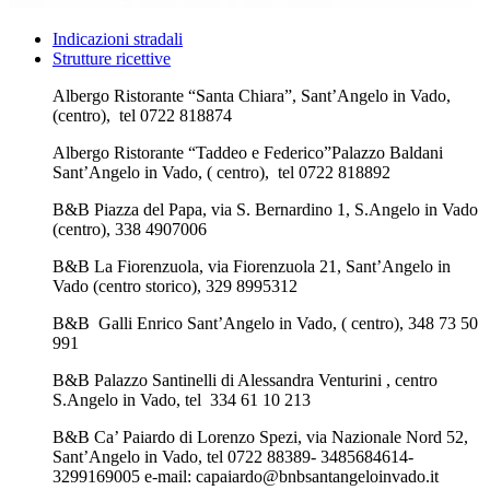
Indicazioni stradali
Strutture ricettive
Albergo Ristorante “Santa Chiara”, Sant’Angelo in Vado,
(centro), tel 0722 818874
This page can't load Google Maps correctly.
Albergo Ristorante “Taddeo e Federico”Palazzo Baldani
OK
Sant’Angelo in Vado, ( centro), tel 0722 818892
Do you own this website?
B&B Piazza del Papa, via S. Bernardino 1, S.Angelo in Vado
(centro), 338 4907006
B&B La Fiorenzuola, via Fiorenzuola 21, Sant’Angelo in
Vado (centro storico), 329 8995312
B&B Galli Enrico Sant’Angelo in Vado, ( centro), 348 73 50
991
B&B Palazzo Santinelli di Alessandra Venturini , centro
S.Angelo in Vado, tel 334 61 10 213
B&B Ca’ Paiardo di Lorenzo Spezi, via Nazionale Nord 52,
Sant’Angelo in Vado, tel 0722 88389- 3485684614-
3299169005 e-mail:
capaiardo@bnbsantangeloinvado.it