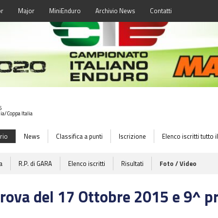
or
Major
MiniEnduro
Archivio News
Contatti
5
lia/Coppa Italia
rio
News
Classifica a punti
Iscrizione
Elenco iscritti tutto
a
R.P. di GARA
Elenco iscritti
Risultati
Foto / Video
rova del 17 Ottobre 2015 e 9^ p