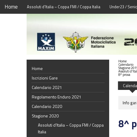
Home
Assoluti d’Italia – Coppa FMI / Coppa Italia
Under23 / Seni
Home
Calendario
Home
Stagione 201
Assoluti d'Ita
8^ prova
Iscrizioni Gare
Calenda
Calendario 2021
Regolamento Enduro 2021
Info gar
Calendario 2020
Stagione 2020
8^ p
Assoluti d’Italia – Coppa FMI / Coppa
Italia