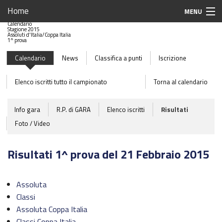
Home
MENU
Home
Calendario
Stagione 2015
Home
Assoluti d'Italia/Coppa Italia
1^ prova
Iscrizioni Gare
Calendario
News
Classifica a punti
Iscrizione
Calendario 2021
Elenco iscritti tutto il campionato
Torna al calendario
Stagione 2021
Info gara
R.P. di GARA
Elenco iscritti
Risultati
Sponsor
Foto / Video
Case Associate
Risultati 1^ prova del 21 Febbraio 2015
Team Associati
Assoluta
Piloti Enduro
Classi
Breaking News
Assoluta Coppa Italia
Classi Coppa Italia