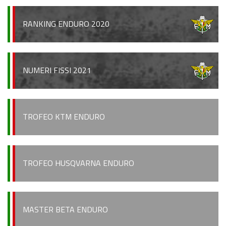
Regionale Enduro
RANKING ENDURO 2020
Albo d’oro
Stagioni precedenti
NUMERI FISSI 2021
Informazioni e comunicati
Notizie sportive
Recensioni e test
TROFEO KTM ENDURO
Informazioni e comunicati
Notizie sportive
TROFEO HUSQVARNA ENDURO
Recensioni e test
Archivio News
MASTER BETA ENDURO
Contatti