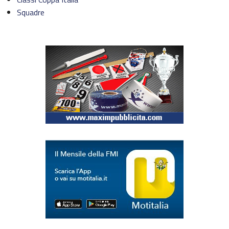
ISDE
Squadre
Trofeo Airoh Cross Test
X-CUP Motocross Marketing – Galfer
Trofeo Eleveit
Challenge KTM Enduro Major
Challenge Husqvarna Under23/Senior Enduro
Federmoto
Talenti Azzurri FMI
Mondiale Enduro
Europeo Enduro