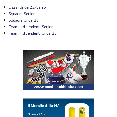
Trofeo Airoh Cross Test
Classi Under23/Senior
Squadre Senior
X-CUP Motocross Marketing – Galfer
Squadre Under23
Team Indipendenti Senior
Trofeo Eleveit
Team Indipendenti Under23
Challenge KTM Enduro Major
Challenge Husqvarna Under23/Senior Enduro
Europeo Enduro
Mondiale Enduro
Federmoto
Talenti Azzurri FMI
ISDE