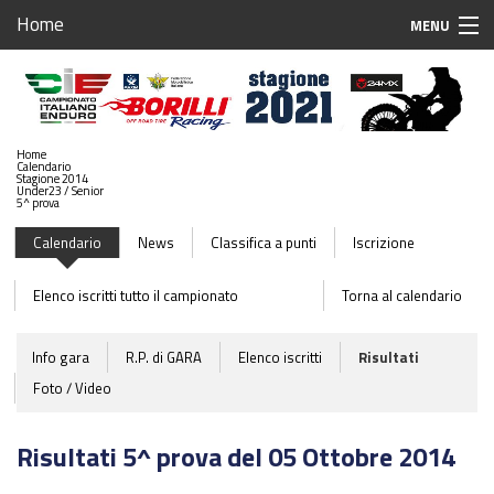
Home
MENU
Home
Iscrizioni Gare
Home
Calendario
Calendario 2021
Stagione 2014
Under23 / Senior
5^ prova
Stagione 2021
Calendario
News
Classifica a punti
Iscrizione
Sponsor
Elenco iscritti tutto il campionato
Torna al calendario
Case Associate
Info gara
R.P. di GARA
Elenco iscritti
Risultati
Team Associati
Foto / Video
Piloti Enduro
Risultati 5^ prova del 05 Ottobre 2014
Breaking News