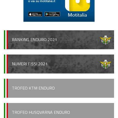
Regionale Enduro
Albo d’oro
Stagioni precedenti
Informazioni e comunicati
RANKING ENDURO 2021
Notizie sportive
Recensioni e test
NUMERI FISSI 2021
Informazioni e comunicati
Notizie sportive
TROFEO KTM ENDURO
Recensioni e test
Archivio News
TROFEO HUSQVARNA ENDURO
Contatti