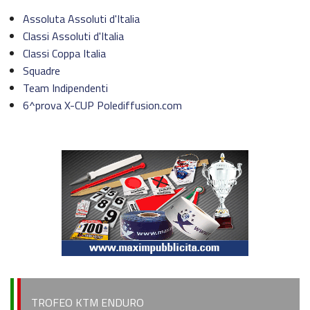
Challenge Moto Charlie
Assoluta Assoluti d'Italia
Classi Assoluti d'Italia
Campionato Regionale MINIENDURO Friuli Venezia Giulia
Classi Coppa Italia
Squadre
Campionato Regionale EPOCA Friuli Venezia Giulia
Team Indipendenti
Calendario Italiano Enduro 2022
6^prova X-CUP Polediffusion.com
Regolamento Italiano Enduro 2022
Calendario EnduroGP 2022
News EnduroGP
News ISDE
Regionale Enduro
Cerca Motoclub
TROFEO KTM ENDURO