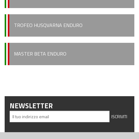
Piloti Enduro
Albo d’oro Italiano Enduro
TROFEO HUSQVARNA ENDURO
Archivio Stagioni Italiano Enduro
Informazioni e comunicati
MASTER BETA ENDURO
Notizie sportive
Recensioni e test
Informazioni e comunicati
Notizie sportive
NEWSLETTER
Recensioni e test
Archivio News
Contatti