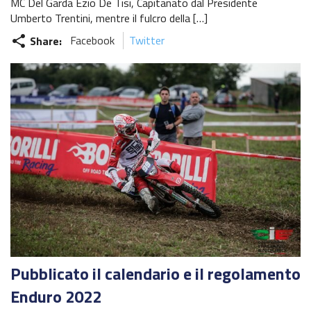
MC Del Garda Ezio De Tisi, Capitanato dal Presidente
Umberto Trentini, mentre il fulcro della […]
Share:
Facebook
Twitter
share
Pubblicato il calendario e il regolamento
Enduro 2022