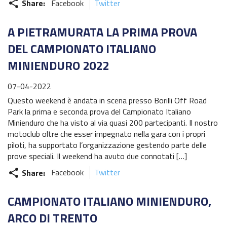
Share:
Facebook
Twitter
share
Piloti Enduro
Albo d’oro Italiano Enduro
A PIETRAMURATA LA PRIMA PROVA
DEL CAMPIONATO ITALIANO
Archivio Stagioni Italiano Enduro
MINIENDURO 2022
Informazioni e comunicati
07-04-2022
Notizie sportive
Questo weekend è andata in scena presso Borilli Off Road
Park la prima e seconda prova del Campionato Italiano
Recensioni e test
Minienduro che ha visto al via quasi 200 partecipanti. Il nostro
motoclub oltre che esser impegnato nella gara con i propri
Informazioni e comunicati
piloti, ha supportato l’organizzazione gestendo parte delle
prove speciali. Il weekend ha avuto due connotati […]
Notizie sportive
Share:
Facebook
Twitter
share
Recensioni e test
CAMPIONATO ITALIANO MINIENDURO,
Archivio News
ARCO DI TRENTO
Contatti