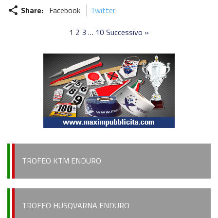
Share:
Facebook
Twitter
share
1
2
3
…
10
Successivo »
TROFEO KTM ENDURO
TROFEO HUSQVARNA ENDURO