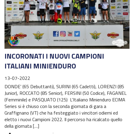
Challenge Moto Charlie
Campionato Regionale MINIENDURO Friuli Venezia Giulia
Campionato Regionale EPOCA Friuli Venezia Giulia
Calendario Italiano Enduro 2022
INCORONATI I NUOVI CAMPIONI
Regolamento Italiano Enduro 2022
ITALIANI MINIENDURO
Calendario EnduroGP 2022
13-07-2022
News EnduroGP
DONDE’ (65 Debuttanti), SURINI (65 Cadetti), LORENZI (85
Junior), ROCCATO (85 Senior), FERSINI (50 Codice), FAGANEL
News ISDE
(Femminile) e PASQUATO (125) L’Italiano Minienduro ECIMA
Series si è chiuso con la seconda giornata di gara a
Regionale Enduro
Graffignano (VT) che ha festeggiato i vincitori odierni ed
eletto i nuovi Campioni 2022. Il percorso ha ricalcato quello
Cerca Motoclub
della giornata […]