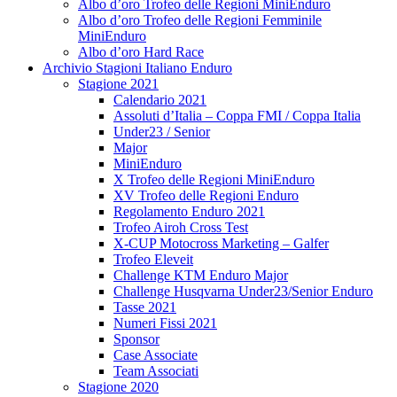
Albo d’oro Trofeo delle Regioni MiniEnduro
Albo d’oro Trofeo delle Regioni Femminile
MiniEnduro
Albo d’oro Hard Race
Archivio Stagioni Italiano Enduro
Stagione 2021
Calendario 2021
Assoluti d’Italia – Coppa FMI / Coppa Italia
Under23 / Senior
Major
MiniEnduro
X Trofeo delle Regioni MiniEnduro
XV Trofeo delle Regioni Enduro
Regolamento Enduro 2021
Trofeo Airoh Cross Test
X-CUP Motocross Marketing – Galfer
Trofeo Eleveit
Challenge KTM Enduro Major
Challenge Husqvarna Under23/Senior Enduro
Tasse 2021
Numeri Fissi 2021
Sponsor
Case Associate
Team Associati
Stagione 2020