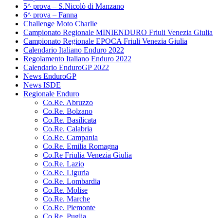
5^ prova – S.Nicolò di Manzano
6^ prova – Fanna
Challenge Moto Charlie
Campionato Regionale MINIENDURO Friuli Venezia Giulia
Campionato Regionale EPOCA Friuli Venezia Giulia
Calendario Italiano Enduro 2022
Regolamento Italiano Enduro 2022
Calendario EnduroGP 2022
News EnduroGP
News ISDE
Regionale Enduro
Co.Re. Abruzzo
Co.Re. Bolzano
Co.Re. Basilicata
Co.Re. Calabria
Co.Re. Campania
Co.Re. Emilia Romagna
Co.Re Friulia Venezia Giulia
Co.Re. Lazio
Co.Re. Liguria
Co.Re. Lombardia
Co.Re. Molise
Co.Re. Marche
Co.Re. Piemonte
Co.Re. Puglia