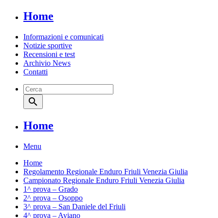
Home
Informazioni e comunicati
Notizie sportive
Recensioni e test
Archivio News
Contatti
search
Home
Menu
Home
Regolamento Regionale Enduro Friuli Venezia Giulia
Campionato Regionale Enduro Friuli Venezia Giulia
1^ prova – Grado
2^ prova – Osoppo
3^ prova – San Daniele del Friuli
4^ prova – Aviano