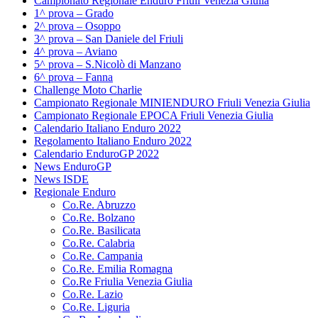
Campionato Regionale Enduro Friuli Venezia Giulia
1^ prova – Grado
2^ prova – Osoppo
3^ prova – San Daniele del Friuli
4^ prova – Aviano
5^ prova – S.Nicolò di Manzano
6^ prova – Fanna
Challenge Moto Charlie
Campionato Regionale MINIENDURO Friuli Venezia Giulia
Campionato Regionale EPOCA Friuli Venezia Giulia
Calendario Italiano Enduro 2022
Regolamento Italiano Enduro 2022
Calendario EnduroGP 2022
News EnduroGP
News ISDE
Regionale Enduro
Co.Re. Abruzzo
Co.Re. Bolzano
Co.Re. Basilicata
Co.Re. Calabria
Co.Re. Campania
Co.Re. Emilia Romagna
Co.Re Friulia Venezia Giulia
Co.Re. Lazio
Co.Re. Liguria