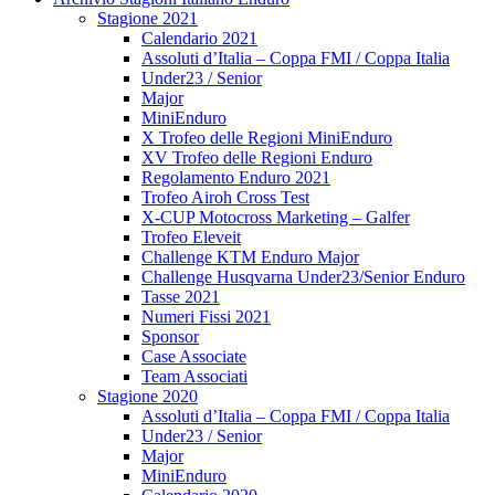
Stagione 2021
Calendario 2021
Assoluti d’Italia – Coppa FMI / Coppa Italia
Under23 / Senior
Major
MiniEnduro
X Trofeo delle Regioni MiniEnduro
XV Trofeo delle Regioni Enduro
Regolamento Enduro 2021
Trofeo Airoh Cross Test
X-CUP Motocross Marketing – Galfer
Trofeo Eleveit
Challenge KTM Enduro Major
Challenge Husqvarna Under23/Senior Enduro
Tasse 2021
Numeri Fissi 2021
Sponsor
Case Associate
Team Associati
Stagione 2020
Assoluti d’Italia – Coppa FMI / Coppa Italia
Under23 / Senior
Major
MiniEnduro