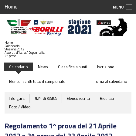
Home
MENU
Home
Iscrizioni Gare
Home
Calendario
Calendario 2022
Stagione 2012
Assoluti d'Italia / Coppa Italia
2^ prova
Stagione 2021
Calendario
News
Classifica a punti
Iscrizione
Sponsor
Elenco iscritti tutto il campionato
Torna al calendario
Case Associate
Info gara
R.P. di GARA
Elenco iscritti
Risultati
Team Associati
Foto / Video
Piloti Enduro
Regolamento 1^ prova del 21 Aprile
Breaking News
2012 e 2^ prova del 22 Aprile 2012