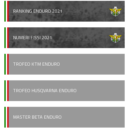
Regionale Enduro
RANKING ENDURO 2021
Albo d’oro
Stagioni precedenti
NUMERI FISSI 2021
Informazioni e comunicati
Notizie sportive
TROFEO KTM ENDURO
Recensioni e test
Informazioni e comunicati
TROFEO HUSQVARNA ENDURO
Notizie sportive
Recensioni e test
Archivio News
MASTER BETA ENDURO
Contatti