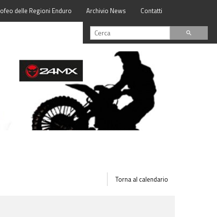
rofeo delle Regioni Enduro
Archivio News
Contatti
search
Torna al calendario