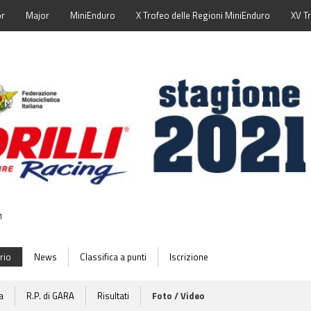
or
Major
MiniEnduro
X Trofeo delle Regioni MiniEnduro
XV T
1
rio
News
Classifica a punti
Iscrizione
a
R.P. di GARA
Risultati
Foto / Video