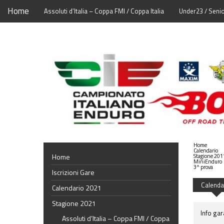
Home
Assoluti d’Italia – Coppa FMI / Coppa Italia
Under23 / Seni
Home
Calendario
Home
Stagione 201
MiniEnduro
3^ prova
Iscrizioni Gare
Calenda
Calendario 2021
Stagione 2021
Info gar
Assoluti d’Italia – Coppa FMI / Coppa