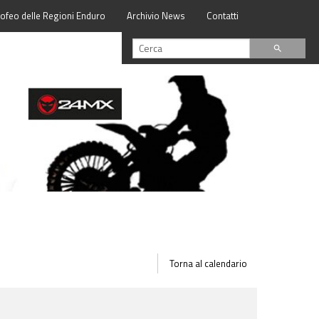
rofeo delle Regioni Enduro
Archivio News
Contatti
search
Torna al calendario