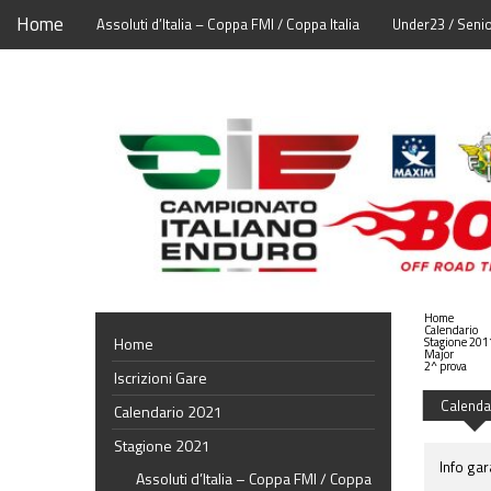
Home
Assoluti d’Italia – Coppa FMI / Coppa Italia
Under23 / Seni
Home
Calendario
Home
Stagione 201
Major
2^ prova
Iscrizioni Gare
Calenda
Calendario 2021
Stagione 2021
Info gar
Assoluti d’Italia – Coppa FMI / Coppa