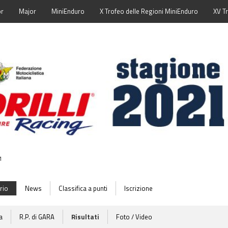
or
Major
MiniEnduro
X Trofeo delle Regioni MiniEnduro
XV T
1
rio
News
Classifica a punti
Iscrizione
a
R.P. di GARA
Risultati
Foto / Video