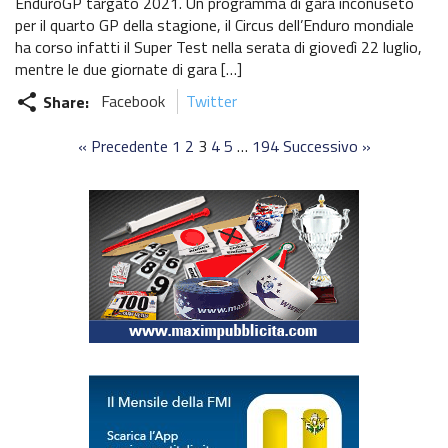
EnduroGP targato 2021. Un programma di gara inconuseto
per il quarto GP della stagione, il Circus dell’Enduro mondiale
ha corso infatti il Super Test nella serata di giovedì 22 luglio,
mentre le due giornate di gara […]
Share:
Facebook
Twitter
share
« Precedente
1
2
3
4
5
…
194
Successivo »