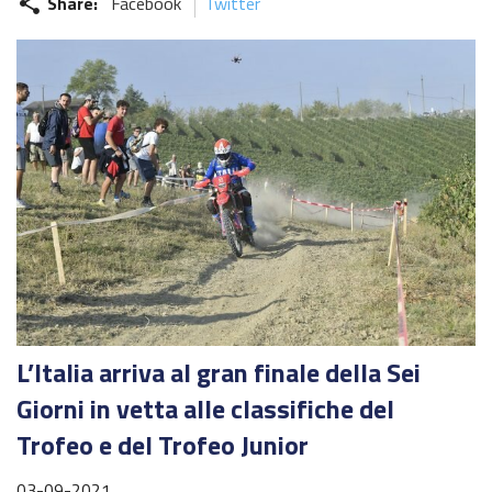
Share:
Facebook
Twitter
share
L’Italia arriva al gran finale della Sei
Giorni in vetta alle classifiche del
Trofeo e del Trofeo Junior
03-09-2021