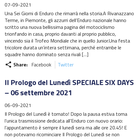
07-09-2021
Trofeo Airoh Cross Test
Una Sei Giorni di Enduro che rimarrà nella storia.A Rivanazzano
X-CUP Motocross Marketing – Galfer
Terme, in Piemonte, gli azzurri dell’Enduro nazionale hanno
scritto una nuova bellissima pagina del motociclismo
Trofeo Eleveit
trionfando in casa, proprio davanti al proprio pubblico,
vincendo sia il Trofeo Mondiale che in quello Junior.Una festa
Challenge KTM Enduro Major
tricolore durata un’intera settimana, perché entrambe le
squadre hanno dominato senza rivali […]
Challenge Husqvarna Under23/Senior Enduro
Share:
Facebook
Twitter
share
Europeo Enduro
Il Prologo del Lunedì SPECIALE SIX DAYS
Mondiale Enduro
– 06 settembre 2021
Federmoto
06-09-2021
Il Prologo del Lunedì è tornato! Dopo la pausa estiva torna
Talenti Azzurri FMI
l’unica trasmissione dedicata all’Enduro con nuovo orario:
l’appuntamento è sempre il lunedì sera ma alle ore 20.45! E
ISDE
non potevamo ricominciare Il Prologo del Lunedì se non