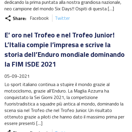
dedicando la prima puntata alla nostra grandiosa nazionale,
Regionale Enduro
neo campione del mondo Six Days!! Ospiti di questa […]
Albo d’oro
Share:
Facebook
Twitter
share
Stagioni precedenti
E’ oro nel Trofeo e nel Trofeo Junior!
Informazioni e comunicati
L’Italia compie l’impresa e scrive la
storia dell’Enduro mondiale dominando
Notizie sportive
la FIM ISDE 2021
Recensioni e test
05-09-2021
Informazioni e comunicati
Lo sport italiano continua a stupire il mondo grazie al
motociclismo, grazie all’Enduro. La Maglia Azzurra ha
Notizie sportive
conquistato la Sei Giorni 2021, la competizione
fuoristradistica a squadre più antica al mondo, dominando la
Recensioni e test
scena sia nel Trofeo che nel Trofeo Junior. Un risultato
ottenuto grazie a piloti che hanno dato il massimo prima per
Archivio News
essere presenti […]
Contatti