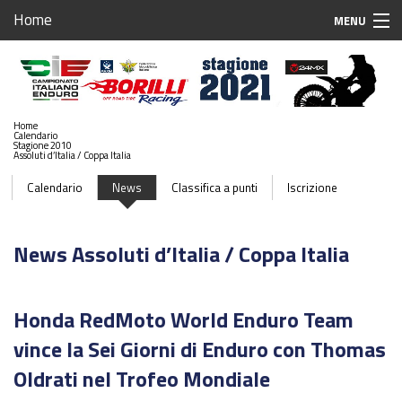
Home
MENU
Home
Iscrizioni Gare
Home
Calendario
Calendario 2021
Stagione 2010
Assoluti d’Italia / Coppa Italia
Stagione 2021
Calendario
News
Classifica a punti
Iscrizione
Sponsor
News Assoluti d’Italia / Coppa Italia
Case Associate
Team Associati
Honda RedMoto World Enduro Team
Piloti Enduro
vince la Sei Giorni di Enduro con Thomas
Oldrati nel Trofeo Mondiale
Breaking News