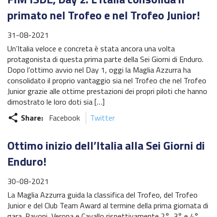
primato nel Trofeo e nel Trofeo Junior!
31-08-2021
Un’Italia veloce e concreta è stata ancora una volta
protagonista di questa prima parte della Sei Giorni di Enduro.
Dopo l’ottimo avvio nel Day 1, oggi la Maglia Azzurra ha
consolidato il proprio vantaggio sia nel Trofeo che nel Trofeo
Junior grazie alle ottime prestazioni dei propri piloti che hanno
dimostrato le loro doti sia […]
Share:
Facebook
Twitter
share
Ottimo inizio dell’Italia alla Sei Giorni di
Enduro!
30-08-2021
La Maglia Azzurra guida la classifica del Trofeo, del Trofeo
Junior e del Club Team Award al termine della prima giornata di
gara. Pavoni, Verona e Cavallo rispettivamente 2°, 3° e 4°