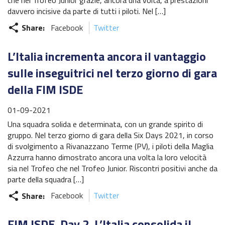
che nel Trofeo Junior grazie, ancora una volta, a prestazioni
davvero incisive da parte di tutti i piloti. Nel […]
Share:
Facebook
Twitter
share
L’Italia incrementa ancora il vantaggio
sulle inseguitrici nel terzo giorno di gara
della FIM ISDE
01-09-2021
Una squadra solida e determinata, con un grande spirito di
gruppo. Nel terzo giorno di gara della Six Days 2021, in corso
di svolgimento a Rivanazzano Terme (PV), i piloti della Maglia
Azzurra hanno dimostrato ancora una volta la loro velocità
sia nel Trofeo che nel Trofeo Junior. Riscontri positivi anche da
parte della squadra […]
Share:
Facebook
Twitter
share
FIM ISDE, Day 2. L’Italia consolida il