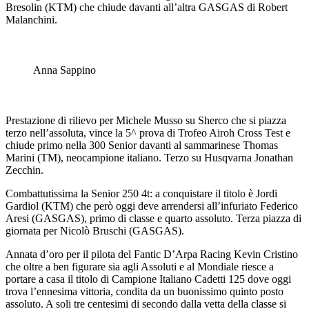
Bresolin (KTM) che chiude davanti all’altra GASGAS di Robert
Malanchini.
Anna Sappino
Prestazione di rilievo per Michele Musso su Sherco che si piazza
terzo nell’assoluta, vince la 5^ prova di Trofeo Airoh Cross Test e
chiude primo nella 300 Senior davanti al sammarinese Thomas
Marini (TM), neocampione italiano. Terzo su Husqvarna Jonathan
Zecchin.
Combattutissima la Senior 250 4t: a conquistare il titolo è Jordi
Gardiol (KTM) che però oggi deve arrendersi all’infuriato Federico
Aresi (GASGAS), primo di classe e quarto assoluto. Terza piazza di
giornata per Nicolò Bruschi (GASGAS).
Annata d’oro per il pilota del Fantic D’Arpa Racing Kevin Cristino
che oltre a ben figurare sia agli Assoluti e al Mondiale riesce a
portare a casa il titolo di Campione Italiano Cadetti 125 dove oggi
trova l’ennesima vittoria, condita da un buonissimo quinto posto
assoluto. A soli tre centesimi di secondo dalla vetta della classe si