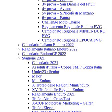
3^ prova – San Daniele del Friuli
4^ prova – Aviano
5^ prova – S.Nicolò di Manzano
6^ prova – Fanna
Challenge Moto Charlie
Regolamento Regionale Enduro FVG
Campionato Regionale MINIENDURO
FVG
Campionato Regionale EPOCA FVG
Calendario Italiano Enduro 2022
Regolamento Italiano Enduro 2022
Calendario EnduroGP 2022
Stagione 2021
Calendario 2021
Assoluti d’Italia – Coppa FMI / Coppa Italia
Under23 / Senior
Major
MiniEnduro
X Trofeo delle Regioni MiniEnduro
XV Trofeo delle Regioni Enduro
Regolamento Enduro 2021
Trofeo Airoh Cross Test
X-CUP Motocross Marketing – Galfer
Trofeo Eleveit