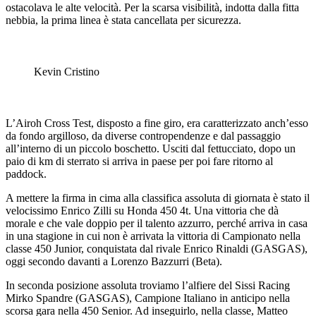
ostacolava le alte velocità. Per la scarsa visibilità, indotta dalla fitta
nebbia, la prima linea è stata cancellata per sicurezza.
Kevin Cristino
L’Airoh Cross Test, disposto a fine giro, era caratterizzato anch’esso
da fondo argilloso, da diverse contropendenze e dal passaggio
all’interno di un piccolo boschetto. Usciti dal fettucciato, dopo un
paio di km di sterrato si arriva in paese per poi fare ritorno al
paddock.
A mettere la firma in cima alla classifica assoluta di giornata è stato il
velocissimo Enrico Zilli su Honda 450 4t. Una vittoria che dà
morale e che vale doppio per il talento azzurro, perché arriva in casa
in una stagione in cui non è arrivata la vittoria di Campionato nella
classe 450 Junior, conquistata dal rivale Enrico Rinaldi (GASGAS),
oggi secondo davanti a Lorenzo Bazzurri (Beta).
In seconda posizione assoluta troviamo l’alfiere del Sissi Racing
Mirko Spandre (GASGAS), Campione Italiano in anticipo nella
scorsa gara nella 450 Senior. Ad inseguirlo, nella classe, Matteo