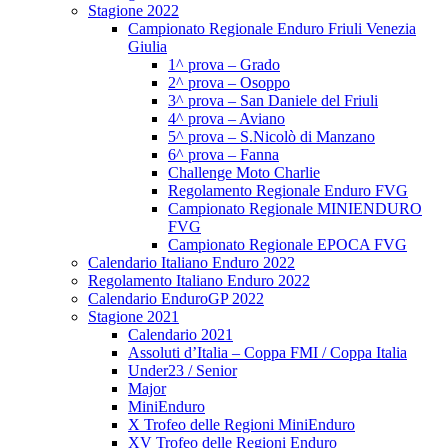
Stagione 2022
Campionato Regionale Enduro Friuli Venezia
Giulia
1^ prova – Grado
2^ prova – Osoppo
3^ prova – San Daniele del Friuli
4^ prova – Aviano
5^ prova – S.Nicolò di Manzano
6^ prova – Fanna
Challenge Moto Charlie
Regolamento Regionale Enduro FVG
Campionato Regionale MINIENDURO
FVG
Campionato Regionale EPOCA FVG
Calendario Italiano Enduro 2022
Regolamento Italiano Enduro 2022
Calendario EnduroGP 2022
Stagione 2021
Calendario 2021
Assoluti d’Italia – Coppa FMI / Coppa Italia
Under23 / Senior
Major
MiniEnduro
X Trofeo delle Regioni MiniEnduro
XV Trofeo delle Regioni Enduro