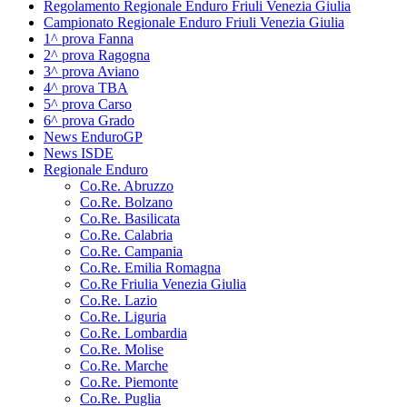
Regolamento Regionale Enduro Friuli Venezia Giulia
Campionato Regionale Enduro Friuli Venezia Giulia
1^ prova Fanna
2^ prova Ragogna
3^ prova Aviano
4^ prova TBA
5^ prova Carso
6^ prova Grado
News EnduroGP
News ISDE
Regionale Enduro
Co.Re. Abruzzo
Co.Re. Bolzano
Co.Re. Basilicata
Co.Re. Calabria
Co.Re. Campania
Co.Re. Emilia Romagna
Co.Re Friulia Venezia Giulia
Co.Re. Lazio
Co.Re. Liguria
Co.Re. Lombardia
Co.Re. Molise
Co.Re. Marche
Co.Re. Piemonte
Co.Re. Puglia