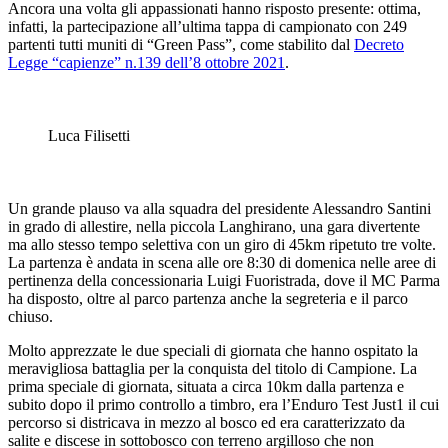
Ancora una volta gli appassionati hanno risposto presente: ottima,
infatti, la partecipazione all’ultima tappa di campionato con 249
partenti tutti muniti di “Green Pass”, come stabilito dal
Decreto
Legge “capienze” n.139 dell’8 ottobre 2021
.
Luca Filisetti
Un grande plauso va alla squadra del presidente Alessandro Santini
in grado di allestire, nella piccola Langhirano, una gara divertente
ma allo stesso tempo selettiva con un giro di 45km ripetuto tre volte.
La partenza è andata in scena alle ore 8:30 di domenica nelle aree di
pertinenza della concessionaria Luigi Fuoristrada, dove il MC Parma
ha disposto, oltre al parco partenza anche la segreteria e il parco
chiuso.
Molto apprezzate le due speciali di giornata che hanno ospitato la
meravigliosa battaglia per la conquista del titolo di Campione. La
prima speciale di giornata, situata a circa 10km dalla partenza e
subito dopo il primo controllo a timbro, era l’Enduro Test Just1 il cui
percorso si districava in mezzo al bosco ed era caratterizzato da
salite e discese in sottobosco con terreno argilloso che non