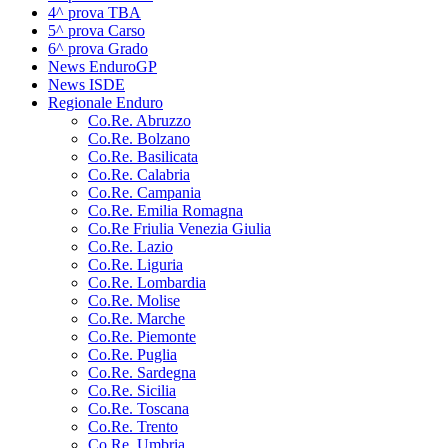
4^ prova TBA
5^ prova Carso
6^ prova Grado
News EnduroGP
News ISDE
Regionale Enduro
Co.Re. Abruzzo
Co.Re. Bolzano
Co.Re. Basilicata
Co.Re. Calabria
Co.Re. Campania
Co.Re. Emilia Romagna
Co.Re Friulia Venezia Giulia
Co.Re. Lazio
Co.Re. Liguria
Co.Re. Lombardia
Co.Re. Molise
Co.Re. Marche
Co.Re. Piemonte
Co.Re. Puglia
Co.Re. Sardegna
Co.Re. Sicilia
Co.Re. Toscana
Co.Re. Trento
Co.Re. Umbria