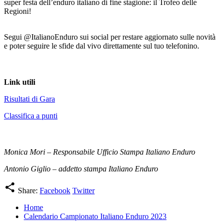
super festa dell’enduro italiano di fine stagione: il Trofeo delle
Regioni!
Segui @ItalianoEnduro sui social per restare aggiornato sulle novità
e poter seguire le sfide dal vivo direttamente sul tuo telefonino.
Link utili
Risultati di Gara
Classifica a punti
Monica Mori – Responsabile Ufficio Stampa Italiano Enduro
Antonio Giglio – addetto stampa Italiano Enduro
share
Share:
Facebook
Twitter
Home
Calendario Campionato Italiano Enduro 2023