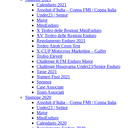
Calendario 2021
Assoluti d’Italia – Coppa FMI / Coppa Italia
Under23 / Senior
Major
MiniEnduro
X Trofeo delle Regioni MiniEnduro
XV Trofeo delle Regioni Enduro
Regolamento Enduro 2021
Trofeo Airoh Cross Test
X-CUP Motocross Marketing – Galfer
Trofeo Eleveit
Challenge KTM Enduro Major
Challenge Husqvarna Under23/Senior Enduro
Tasse 2021
Numeri Fissi 2021
Sponsor
Case Associate
Team Associati
Stagione 2020
Assoluti d’Italia – Coppa FMI / Coppa Italia
Under23 / Senior
Major
MiniEnduro
Calendario 2020