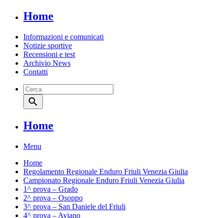
Home
Informazioni e comunicati
Notizie sportive
Recensioni e test
Archivio News
Contatti
search
Home
Menu
Home
Regolamento Regionale Enduro Friuli Venezia Giulia
Campionato Regionale Enduro Friuli Venezia Giulia
1^ prova – Grado
2^ prova – Osoppo
3^ prova – San Daniele del Friuli
4^ prova – Aviano