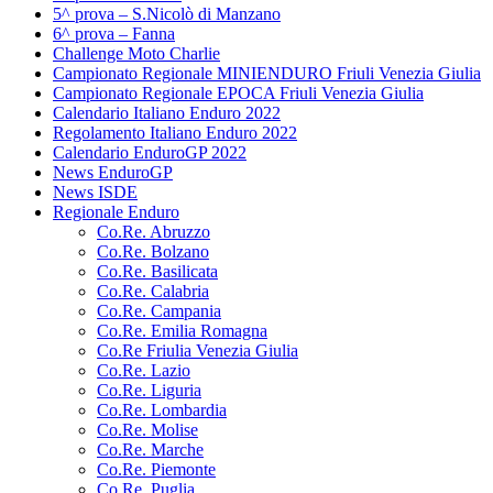
5^ prova – S.Nicolò di Manzano
6^ prova – Fanna
Challenge Moto Charlie
Campionato Regionale MINIENDURO Friuli Venezia Giulia
Campionato Regionale EPOCA Friuli Venezia Giulia
Calendario Italiano Enduro 2022
Regolamento Italiano Enduro 2022
Calendario EnduroGP 2022
News EnduroGP
News ISDE
Regionale Enduro
Co.Re. Abruzzo
Co.Re. Bolzano
Co.Re. Basilicata
Co.Re. Calabria
Co.Re. Campania
Co.Re. Emilia Romagna
Co.Re Friulia Venezia Giulia
Co.Re. Lazio
Co.Re. Liguria
Co.Re. Lombardia
Co.Re. Molise
Co.Re. Marche
Co.Re. Piemonte
Co.Re. Puglia