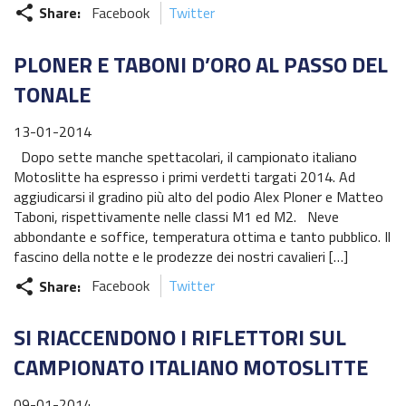
Share:
Facebook
Twitter
share
PLONER E TABONI D’ORO AL PASSO DEL
TONALE
13-01-2014
Dopo sette manche spettacolari, il campionato italiano
Motoslitte ha espresso i primi verdetti targati 2014. Ad
aggiudicarsi il gradino più alto del podio Alex Ploner e Matteo
Taboni, rispettivamente nelle classi M1 ed M2. Neve
abbondante e soffice, temperatura ottima e tanto pubblico. Il
fascino della notte e le prodezze dei nostri cavalieri […]
Share:
Facebook
Twitter
share
SI RIACCENDONO I RIFLETTORI SUL
CAMPIONATO ITALIANO MOTOSLITTE
09-01-2014