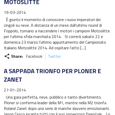
MOTOSLITTE
19-03-2014
È giunto il momento di conoscere i nuovi imperatori dei
cingoli su neve. A distanza di un mese dall’ultimo round di
Foppolo, tornano a riaccendere i motori i campioni Motoslitte
per l’ultima sfida marchiata 2014. Si correrà sabato 22 e
domenica 23 marzo l’ultimo appuntamento del Campionato
Italiano Motoslitte 2014. Ad ospitare l’atto […]
Share:
Facebook
Twitter
share
A SAPPADA TRIONFO PER PLONER E
ZANET
27-01-2014
Una gara perfetta, neve, pubblico e tanto divertimento.
Ploner si conferma leader della M1, mentre nella M2 trionfa
Roland Zanet dopo una serie di manche davvero emozionanti.
Jason Cesco incanta tutti con il suo snowcross freestyle. Lo