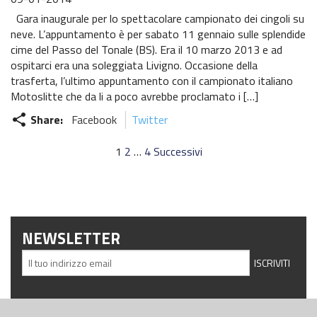
Gara inaugurale per lo spettacolare campionato dei cingoli su
neve. L’appuntamento è per sabato 11 gennaio sulle splendide
cime del Passo del Tonale (BS). Era il 10 marzo 2013 e ad
ospitarci era una soleggiata Livigno. Occasione della
trasferta, l’ultimo appuntamento con il campionato italiano
Motoslitte che da li a poco avrebbe proclamato i […]
Share:
Facebook
Twitter
share
Navigazione
1
2
…
4
Successivi
articoli
NEWSLETTER