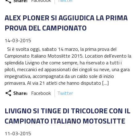
Share:
Facebook
Twitter
share
Challenge Moto Charlie
ALEX PLONER SI AGGIUDICA LA PRIMA
Campionato Regionale MINIENDURO Friuli Venezia Giulia
PROVA DEL CAMPIONATO
Campionato Regionale EPOCA Friuli Venezia Giulia
14-03-2015
Calendario Italiano Enduro 2022
Si è svolta oggi, sabato 14 marzo, la prima prova del
Campionato Italiano Motoslitte 2015. Location dell’evento la
Regolamento Italiano Enduro 2022
splendida Livigno che come sempre, ha riservato a tutti i
piloti, meccanici ed appassionati dei cingoli su neve, una gara
Calendario EnduroGP 2022
impegnativa, accompagnata da un caldo sole di inizio
primavera. Al via 21 atleti che hanno disputato […]
News EnduroGP
Share:
Facebook
Twitter
share
News ISDE
LIVIGNO SI TINGE DI TRICOLORE CON IL
Regionale Enduro
CAMPIONATO ITALIANO MOTOSLITTE
Cerca Motoclub
11-03-2015