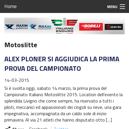
Home
MENU
Home
Regolamento Regionale Enduro Friuli Venezia Giulia
Motoslitte
Campionato Regionale Enduro Friuli Venezia Giulia
ALEX PLONER SI AGGIUDICA LA PRIMA
1^ prova – Grado
PROVA DEL CAMPIONATO
2^ prova – Osoppo
14-03-2015
3^ prova – San Daniele del Friuli
Si è svolta oggi, sabato 14 marzo, la prima prova del
Campionato Italiano Motoslitte 2015. Location dell’evento la
4^ prova – Aviano
splendida Livigno che come sempre, ha riservato a tutti i
piloti, meccanici ed appassionati dei cingoli su neve, una gara
5^ prova – S.Nicolò di Manzano
impegnativa, accompagnata da un caldo sole di inizio
primavera. Al via 21 atleti che hanno disputato otto […]
6^ prova – Fanna