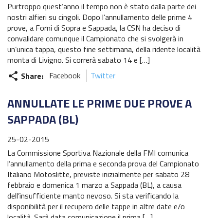
Piloti Enduro
Purtroppo quest’anno il tempo non è stato dalla parte dei
nostri alfieri su cingoli. Dopo l’annullamento delle prime 4
Albo d’oro Italiano Enduro
prove, a Forni di Sopra e Sappada, la CSN ha deciso di
convalidare comunque il Campionato che si svolgerà in
Archivio Stagioni Italiano Enduro
un’unica tappa, questo fine settimana, della ridente località
monta di Livigno. Si correrà sabato 14 e […]
Informazioni e comunicati
Share:
Facebook
Twitter
share
Notizie sportive
ANNULLATE LE PRIME DUE PROVE A
Recensioni e test
SAPPADA (BL)
Archivio News
25-02-2015
La Commissione Sportiva Nazionale della FMI comunica
Contatti
l’annullamento della prima e seconda prova del Campionato
Italiano Motoslitte, previste inizialmente per sabato 28
febbraio e domenica 1 marzo a Sappada (BL), a causa
dell’insufficiente manto nevoso. Si sta verificando la
disponibilità per il recupero delle tappe in altre date e/o
località. Sarà data comunicazione il prima […]