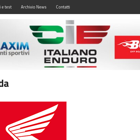
 e test
Archivio News
Contatti
da