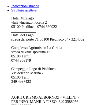
Indicazioni stradali
Strutture ricettive
Hotel Miralago
viale vincenzo nocetta 2
This page can't load Google Maps correctly.
05100 Piediluco 0744 360022
_____________
OK
Do you own this website?
Hotel del Lago
strada del porto 71 05100 Piediluco 347 3214352
________________
Complesso Agriturismo La Ciriola
strada di valle spoletina 16
05100 Terni
0744 368179
________________
Campeggio Lago di Piediluco
Via dell’aria Marina 2
05100 Terni
349 4987423
________________
AGRITURISMO ALBORNOZ ( VILLINI )
PER INFO MANILA TISEO 340 3588956