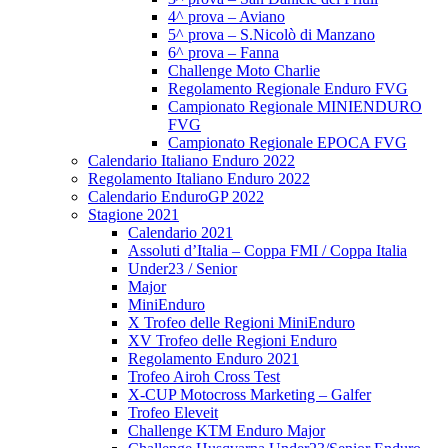
4^ prova – Aviano
5^ prova – S.Nicolò di Manzano
6^ prova – Fanna
Challenge Moto Charlie
Regolamento Regionale Enduro FVG
Campionato Regionale MINIENDURO
FVG
Campionato Regionale EPOCA FVG
Calendario Italiano Enduro 2022
Regolamento Italiano Enduro 2022
Calendario EnduroGP 2022
Stagione 2021
Calendario 2021
Assoluti d’Italia – Coppa FMI / Coppa Italia
Under23 / Senior
Major
MiniEnduro
X Trofeo delle Regioni MiniEnduro
XV Trofeo delle Regioni Enduro
Regolamento Enduro 2021
Trofeo Airoh Cross Test
X-CUP Motocross Marketing – Galfer
Trofeo Eleveit
Challenge KTM Enduro Major