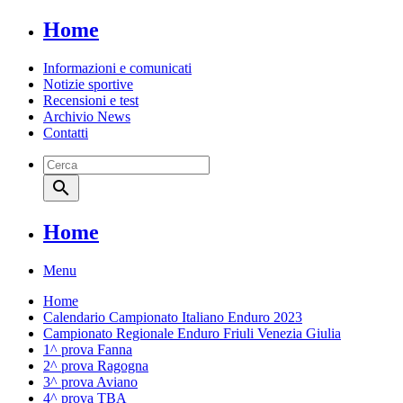
Home
Informazioni e comunicati
Notizie sportive
Recensioni e test
Archivio News
Contatti
search
Home
Menu
Home
Calendario Campionato Italiano Enduro 2023
Campionato Regionale Enduro Friuli Venezia Giulia
1^ prova Fanna
2^ prova Ragogna
3^ prova Aviano
4^ prova TBA