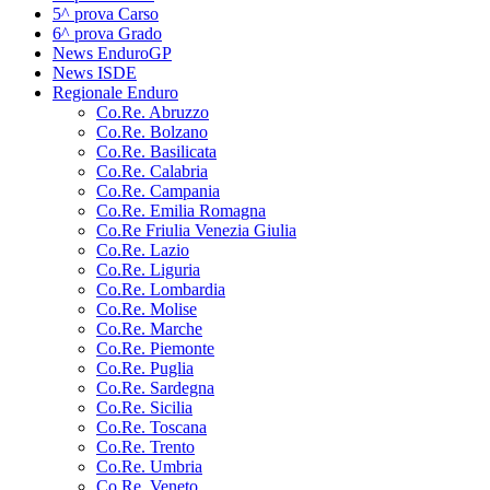
5^ prova Carso
6^ prova Grado
News EnduroGP
News ISDE
Regionale Enduro
Co.Re. Abruzzo
Co.Re. Bolzano
Co.Re. Basilicata
Co.Re. Calabria
Co.Re. Campania
Co.Re. Emilia Romagna
Co.Re Friulia Venezia Giulia
Co.Re. Lazio
Co.Re. Liguria
Co.Re. Lombardia
Co.Re. Molise
Co.Re. Marche
Co.Re. Piemonte
Co.Re. Puglia
Co.Re. Sardegna
Co.Re. Sicilia
Co.Re. Toscana
Co.Re. Trento
Co.Re. Umbria
Co.Re. Veneto