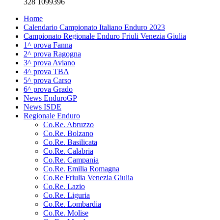
328 1099396
Home
Calendario Campionato Italiano Enduro 2023
Campionato Regionale Enduro Friuli Venezia Giulia
1^ prova Fanna
2^ prova Ragogna
3^ prova Aviano
4^ prova TBA
5^ prova Carso
6^ prova Grado
News EnduroGP
News ISDE
Regionale Enduro
Co.Re. Abruzzo
Co.Re. Bolzano
Co.Re. Basilicata
Co.Re. Calabria
Co.Re. Campania
Co.Re. Emilia Romagna
Co.Re Friulia Venezia Giulia
Co.Re. Lazio
Co.Re. Liguria
Co.Re. Lombardia
Co.Re. Molise