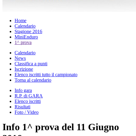
Home
Calendario
Stagione 2016
MiniEnduro
1^ prova
Calendario
News
Classifica a punti
Iscrizione
Elenco iscritti tutto il campionato
Torna al calendario
Info gara
R.P. di GARA
Elenco iscritti
Risultati
Foto / Video
Info 1^ prova del 11 Giugno