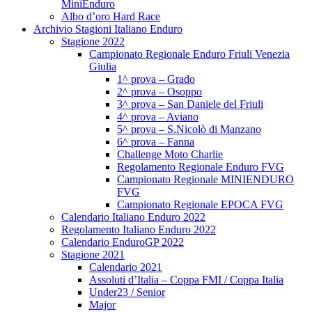
MiniEnduro
Albo d’oro Hard Race
Archivio Stagioni Italiano Enduro
Stagione 2022
Campionato Regionale Enduro Friuli Venezia
Giulia
1^ prova – Grado
2^ prova – Osoppo
3^ prova – San Daniele del Friuli
4^ prova – Aviano
5^ prova – S.Nicolò di Manzano
6^ prova – Fanna
Challenge Moto Charlie
Regolamento Regionale Enduro FVG
Campionato Regionale MINIENDURO
FVG
Campionato Regionale EPOCA FVG
Calendario Italiano Enduro 2022
Regolamento Italiano Enduro 2022
Calendario EnduroGP 2022
Stagione 2021
Calendario 2021
Assoluti d’Italia – Coppa FMI / Coppa Italia
Under23 / Senior
Major