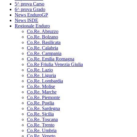
5^ prova Carso
6^ prova Grado
News EnduroGP
News ISDE
Regionale Enduro
Co.Re. Abruzzo
Co.Re. Bolzano
Co.Re. Basilicata
Co.Re. Calabria
Co.Re. Campania
Co.Re. Emilia Romagna
Co.Re Friulia Venezia Giulia
Co.Re. Lazio
Co.Re. Liguria
Co.Re. Lombardia
Co.Re. Molise
Co.Re. Marche
Co.Re. Piemonte
Co.Re. Puglia
Co.Re. Sardegna
Co.Re. Sicilia
Co.Re. Toscana
Co.Re. Trento
Co.Re. Umbria
Co.Re. Veneto