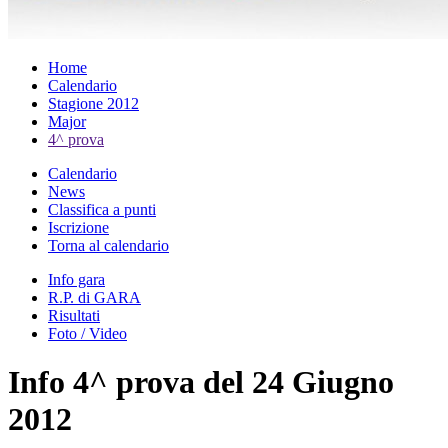
Home
Calendario
Stagione 2012
Major
4^ prova
Calendario
News
Classifica a punti
Iscrizione
Torna al calendario
Info gara
R.P. di GARA
Risultati
Foto / Video
Info 4^ prova del 24 Giugno
2012