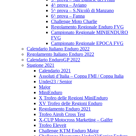
4^ prova – Aviano
5^ prova – S.Nicolò di Manzano
6^ prova – Fanna
Challenge Moto Charlie
Regolamento Regionale Enduro FVG
Campionato Regionale MINIENDURO
FVG
Campionato Regionale EPOCA FVG
Calendario Italiano Enduro 2022
Regolamento Italiano Enduro 2022
Calendario EnduroGP 2022
Stagione 2021
Calendario 2021
Assoluti d’Italia – Coppa FMI / Coppa Italia
Under23 / Senior
Major
MiniEnduro
X Trofeo delle Regioni MiniEnduro
XV Trofeo delle Regioni Enduro
Regolamento Enduro 2021
Trofeo Airoh Cross Test
X-CUP Motocross Marketing – Galfer
Trofeo Eleveit
Challenge KTM Enduro Major