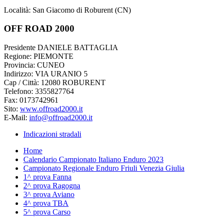
Località: San Giacomo di Roburent (CN)
OFF ROAD 2000
Presidente DANIELE BATTAGLIA
Regione: PIEMONTE
Provincia: CUNEO
Indirizzo: VIA URANIO 5
Cap / Città: 12080 ROBURENT
Telefono: 3355827764
Fax: 0173742961
Sito:
www.offroad2000.it
E-Mail:
info@offroad2000.it
Indicazioni stradali
Home
Calendario Campionato Italiano Enduro 2023
Campionato Regionale Enduro Friuli Venezia Giulia
This page can't load Google Maps correctly.
1^ prova Fanna
2^ prova Ragogna
OK
Do you own this website?
3^ prova Aviano
4^ prova TBA
5^ prova Carso