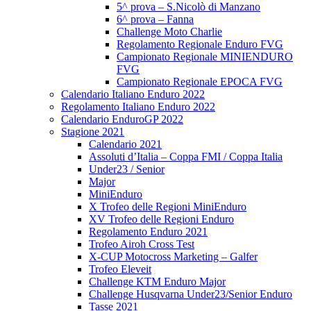
5^ prova – S.Nicolò di Manzano
6^ prova – Fanna
Challenge Moto Charlie
Regolamento Regionale Enduro FVG
Campionato Regionale MINIENDURO
FVG
Campionato Regionale EPOCA FVG
Calendario Italiano Enduro 2022
Regolamento Italiano Enduro 2022
Calendario EnduroGP 2022
Stagione 2021
Calendario 2021
Assoluti d’Italia – Coppa FMI / Coppa Italia
Under23 / Senior
Major
MiniEnduro
X Trofeo delle Regioni MiniEnduro
XV Trofeo delle Regioni Enduro
Regolamento Enduro 2021
Trofeo Airoh Cross Test
X-CUP Motocross Marketing – Galfer
Trofeo Eleveit
Challenge KTM Enduro Major
Challenge Husqvarna Under23/Senior Enduro
Tasse 2021