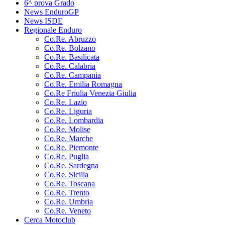
6^ prova Grado
News EnduroGP
News ISDE
Regionale Enduro
Co.Re. Abruzzo
Co.Re. Bolzano
Co.Re. Basilicata
Co.Re. Calabria
Co.Re. Campania
Co.Re. Emilia Romagna
Co.Re Friulia Venezia Giulia
Co.Re. Lazio
Co.Re. Liguria
Co.Re. Lombardia
Co.Re. Molise
Co.Re. Marche
Co.Re. Piemonte
Co.Re. Puglia
Co.Re. Sardegna
Co.Re. Sicilia
Co.Re. Toscana
Co.Re. Trento
Co.Re. Umbria
Co.Re. Veneto
Cerca Motoclub