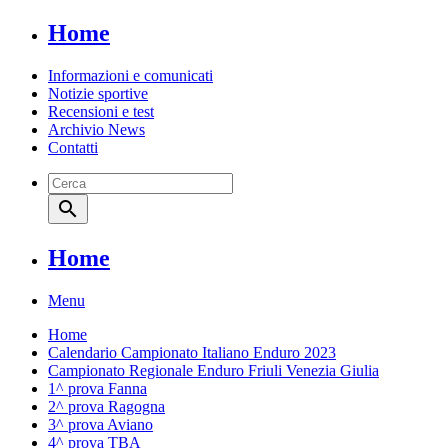
Home
Informazioni e comunicati
Notizie sportive
Recensioni e test
Archivio News
Contatti
search
Home
Menu
Home
Calendario Campionato Italiano Enduro 2023
Campionato Regionale Enduro Friuli Venezia Giulia
1^ prova Fanna
2^ prova Ragogna
3^ prova Aviano
4^ prova TBA