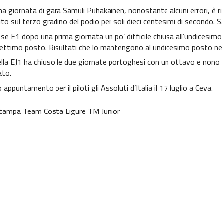
ma giornata di gara Samuli Puhakainen, nonostante alcuni errori, è ri
ito sul terzo gradino del podio per soli dieci centesimi di secondo.
sse E1 dopo una prima giornata un po’ difficile chiusa all’undicesimo 
ettimo posto. Risultati che lo mantengono al undicesimo posto nel
ella EJ1 ha chiuso le due giornate portoghesi con un ottavo e nono
ato.
appuntamento per il piloti gli Assoluti d’Italia il 17 luglio a Ceva.
Stampa Team Costa Ligure TM Junior