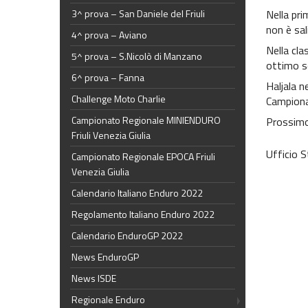
3^ prova – San Daniele del Friuli
Nella pri
non è sal
4^ prova – Aviano
Nella cla
5^ prova – S.Nicolò di Manzano
ottimo s
6^ prova – Fanna
Haljala n
Challenge Moto Charlie
Campion
Campionato Regionale MINIENDURO
Prossimo 
Friuli Venezia Giulia
Ufficio 
Campionato Regionale EPOCA Friuli
Venezia Giulia
Calendario Italiano Enduro 2022
Regolamento Italiano Enduro 2022
Calendario EnduroGP 2022
News EnduroGP
News ISDE
Regionale Enduro