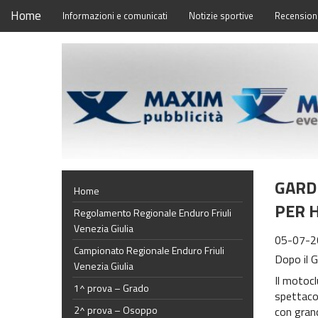
Home
Informazioni e comunicati
Notizie sportive
Recensioni
GARDI
Home
PER 
Regolamento Regionale Enduro Friuli
Venezia Giulia
05-07-2
Campionato Regionale Enduro Friuli
Dopo il G
Venezia Giulia
Il motocl
1^ prova – Grado
spettacol
2^ prova – Osoppo
con grand