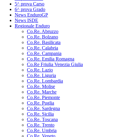
5^ prova Carso
6^ prova Grado
News EnduroGP
News ISDE
Regionale Enduro
Co.Re. Abruzzo
Co.Re. Bolzano
Co.Re. Basilicata
Co.Re. Calabria
Co.Re. Campania
Co.Re. Emilia Romagna
Co.Re Friulia Venezia Giulia
Co.Re. Lazio
Co.Re. Liguria
Co.Re. Lombardia
Co.Re. Molise
Co.Re. Marche
Co.Re. Piemonte
Co.Re. Puglia
Co.Re. Sardegna
Co.Re. Sicilia
Co.Re. Toscana
Co.Re. Trento
Co.Re. Umbria
Co.Re. Veneto