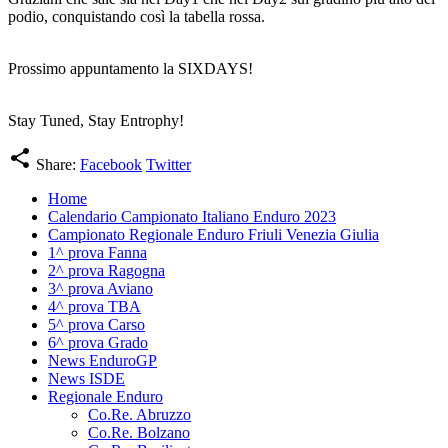
podio, conquistando così la tabella rossa.
Prossimo appuntamento la SIXDAYS!
Stay Tuned, Stay Entrophy!
share
Share:
Facebook
Twitter
Home
Calendario Campionato Italiano Enduro 2023
Campionato Regionale Enduro Friuli Venezia Giulia
1^ prova Fanna
2^ prova Ragogna
3^ prova Aviano
4^ prova TBA
5^ prova Carso
6^ prova Grado
News EnduroGP
News ISDE
Regionale Enduro
Co.Re. Abruzzo
Co.Re. Bolzano