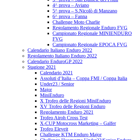
4^ prova – Aviano
5^ prova – S.Nicolò di Manzano
6^ prova – Fanna
Challenge Moto Charlie
Regolamento Regionale Enduro FVG
Campionato Regionale MINIENDURO
FVG
Campionato Regionale EPOCA FVG
Calendario Italiano Enduro 2022
Regolamento Italiano Enduro 2022
Calendario EnduroGP 2022
Stagione 2021
Calendario 2021
Assoluti d’Italia – Coppa FMI / Coppa Italia
Under23 / Senior
Major
MiniEnduro
X Trofeo delle Regioni MiniEnduro
XV Trofeo delle Regioni Enduro
Regolamento Enduro 2021
Trofeo Airoh Cross Test
X-CUP Motocross Marketing – Galfer
Trofeo Eleveit
Challenge KTM Enduro Major