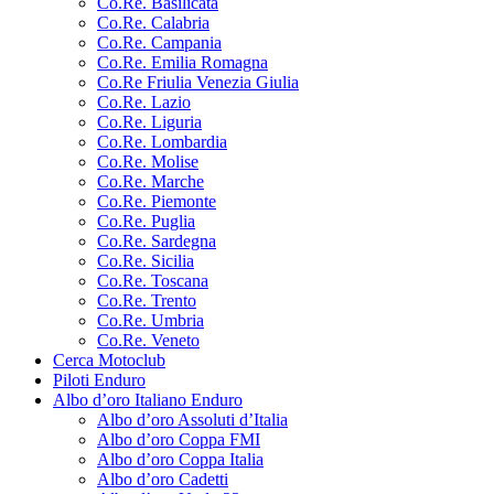
Co.Re. Basilicata
Co.Re. Calabria
Co.Re. Campania
Co.Re. Emilia Romagna
Co.Re Friulia Venezia Giulia
Co.Re. Lazio
Co.Re. Liguria
Co.Re. Lombardia
Co.Re. Molise
Co.Re. Marche
Co.Re. Piemonte
Co.Re. Puglia
Co.Re. Sardegna
Co.Re. Sicilia
Co.Re. Toscana
Co.Re. Trento
Co.Re. Umbria
Co.Re. Veneto
Cerca Motoclub
Piloti Enduro
Albo d’oro Italiano Enduro
Albo d’oro Assoluti d’Italia
Albo d’oro Coppa FMI
Albo d’oro Coppa Italia
Albo d’oro Cadetti