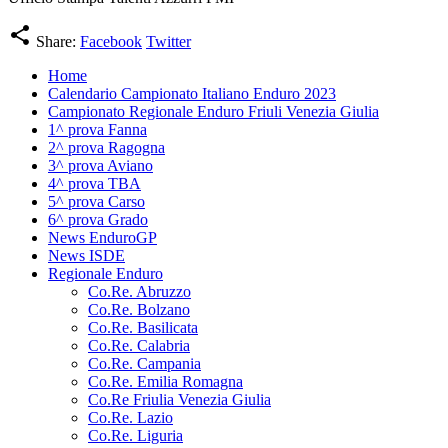
share
Share:
Facebook
Twitter
Home
Calendario Campionato Italiano Enduro 2023
Campionato Regionale Enduro Friuli Venezia Giulia
1^ prova Fanna
2^ prova Ragogna
3^ prova Aviano
4^ prova TBA
5^ prova Carso
6^ prova Grado
News EnduroGP
News ISDE
Regionale Enduro
Co.Re. Abruzzo
Co.Re. Bolzano
Co.Re. Basilicata
Co.Re. Calabria
Co.Re. Campania
Co.Re. Emilia Romagna
Co.Re Friulia Venezia Giulia
Co.Re. Lazio
Co.Re. Liguria