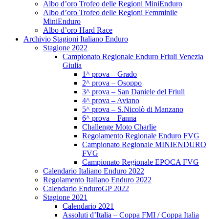
Albo d’oro Trofeo delle Regioni MiniEnduro
Albo d’oro Trofeo delle Regioni Femminile
MiniEnduro
Albo d’oro Hard Race
Archivio Stagioni Italiano Enduro
Stagione 2022
Campionato Regionale Enduro Friuli Venezia
Giulia
1^ prova – Grado
2^ prova – Osoppo
3^ prova – San Daniele del Friuli
4^ prova – Aviano
5^ prova – S.Nicolò di Manzano
6^ prova – Fanna
Challenge Moto Charlie
Regolamento Regionale Enduro FVG
Campionato Regionale MINIENDURO
FVG
Campionato Regionale EPOCA FVG
Calendario Italiano Enduro 2022
Regolamento Italiano Enduro 2022
Calendario EnduroGP 2022
Stagione 2021
Calendario 2021
Assoluti d’Italia – Coppa FMI / Coppa Italia