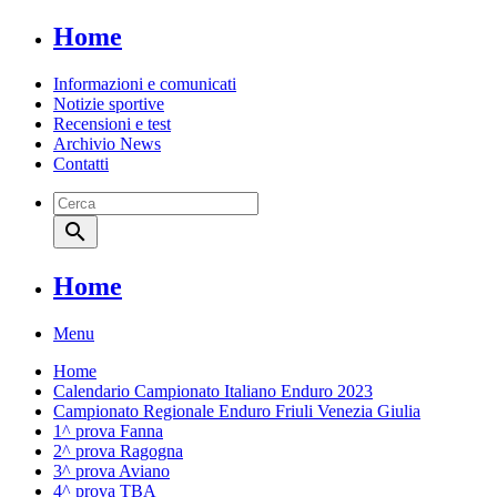
Home
Informazioni e comunicati
Notizie sportive
Recensioni e test
Archivio News
Contatti
search
Home
Menu
Home
Calendario Campionato Italiano Enduro 2023
Campionato Regionale Enduro Friuli Venezia Giulia
1^ prova Fanna
2^ prova Ragogna
3^ prova Aviano
4^ prova TBA