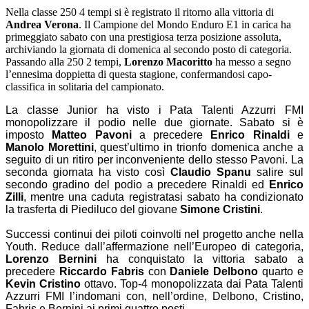
Nella classe 250 4 tempi si è registrato il ritorno alla vittoria di
Andrea Verona
. Il Campione del Mondo Enduro E1 in carica ha
primeggiato sabato con una prestigiosa terza posizione assoluta,
archiviando la giornata di domenica al secondo posto di categoria.
Passando alla 250 2 tempi,
Lorenzo Macoritto
ha messo a segno
l’ennesima doppietta di questa stagione, confermandosi capo-
classifica in solitaria del campionato.
La classe Junior ha visto i Pata Talenti Azzurri FMI
monopolizzare il podio nelle due giornate. Sabato si è
imposto
Matteo Pavoni
a precedere
Enrico Rinaldi
e
Manolo Morettini
, quest’ultimo in trionfo domenica anche a
seguito di un ritiro per inconveniente dello stesso Pavoni. La
seconda giornata ha visto così
Claudio Spanu
salire sul
secondo gradino del podio a precedere Rinaldi ed
Enrico
Zilli
, mentre una caduta registratasi sabato ha condizionato
la trasferta di Piediluco del giovane
Simone Cristini
.
Successi continui dei piloti coinvolti nel progetto anche nella
Youth. Reduce dall’affermazione nell’Europeo di categoria,
Lorenzo Bernini
ha conquistato la vittoria sabato a
precedere
Riccardo Fabris
con
Daniele Delbono
quarto e
Kevin Cristino
ottavo. Top-4 monopolizzata dai Pata Talenti
Azzurri FMI l’indomani con, nell’ordine, Delbono, Cristino,
Fabris e Bernini ai primi quattro posti.