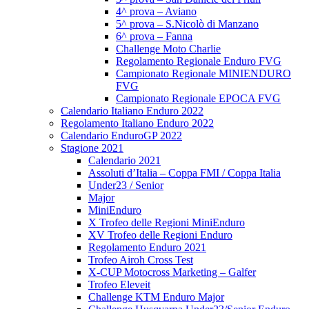
4^ prova – Aviano
5^ prova – S.Nicolò di Manzano
6^ prova – Fanna
Challenge Moto Charlie
Regolamento Regionale Enduro FVG
Campionato Regionale MINIENDURO
FVG
Campionato Regionale EPOCA FVG
Calendario Italiano Enduro 2022
Regolamento Italiano Enduro 2022
Calendario EnduroGP 2022
Stagione 2021
Calendario 2021
Assoluti d’Italia – Coppa FMI / Coppa Italia
Under23 / Senior
Major
MiniEnduro
X Trofeo delle Regioni MiniEnduro
XV Trofeo delle Regioni Enduro
Regolamento Enduro 2021
Trofeo Airoh Cross Test
X-CUP Motocross Marketing – Galfer
Trofeo Eleveit
Challenge KTM Enduro Major