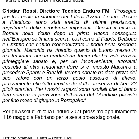
Cristian Rossi, Direttore Tecnico Enduro FMI
: “
Prosegue
positivamente la stagione dei Talenti Azzurri Enduro. Anche
a Piediluco sono stati artefici di ottime prestazioni,
registrando delle riconferme importanti. Questo il caso di
Bernini nella Youth dopo la prima vittoria conseguita
nell’Europeo settimana scorsa, così come di Fabris, Delbono
e Cristino che hanno monopolizzato il podio nella seconda
giornata. Macoritto ha ribadito quanto di buono messo in
mostra finora, con la graduatoria Junior che ha visto Pavoni
primeggiare sabato e, per un inconveniente, ritrovarsi
costretto al ritiro l’indomani dove si è imposto Macoritto a
precedere Spanu e Rinaldi. Verona sabato ha dato prova del
suo valore con un terzo posto assoluto di rilievo,
piazzamento oltretutto legittimato dalla presenza di ben 33
piloti stranieri. Per i nostri ragazzi sono risultati che ci fanno
ben sperare in previsione dell’inizio del Mondiale previsto
per fine mese di giugno in Portogallo.
“
Per gli Assoluti d’Italia Enduro 2021 prossimo appuntamento
il 16 maggio a Fabriano per la sesta prova stagionale.
Ufficio Stampa Talenti Azzurri FMI