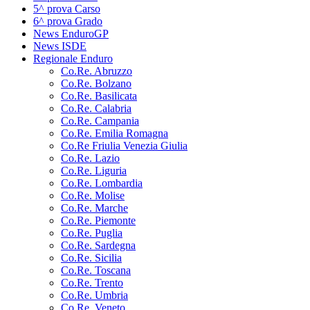
5^ prova Carso
6^ prova Grado
News EnduroGP
News ISDE
Regionale Enduro
Co.Re. Abruzzo
Co.Re. Bolzano
Co.Re. Basilicata
Co.Re. Calabria
Co.Re. Campania
Co.Re. Emilia Romagna
Co.Re Friulia Venezia Giulia
Co.Re. Lazio
Co.Re. Liguria
Co.Re. Lombardia
Co.Re. Molise
Co.Re. Marche
Co.Re. Piemonte
Co.Re. Puglia
Co.Re. Sardegna
Co.Re. Sicilia
Co.Re. Toscana
Co.Re. Trento
Co.Re. Umbria
Co.Re. Veneto