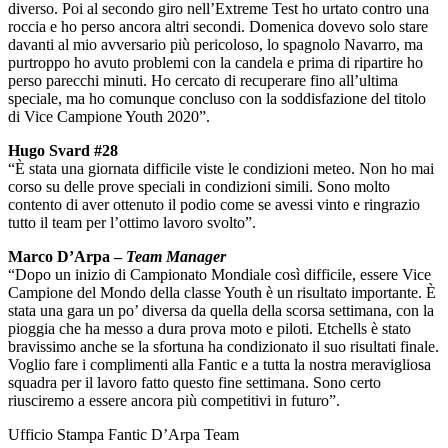
diverso. Poi al secondo giro nell’Extreme Test ho urtato contro una
roccia e ho perso ancora altri secondi. Domenica dovevo solo stare
davanti al mio avversario più pericoloso, lo spagnolo Navarro, ma
purtroppo ho avuto problemi con la candela e prima di ripartire ho
perso parecchi minuti. Ho cercato di recuperare fino all’ultima
speciale, ma ho comunque concluso con la soddisfazione del titolo
di Vice Campione Youth 2020”.
Hugo Svard #28
“È stata una giornata difficile viste le condizioni meteo. Non ho mai
corso su delle prove speciali in condizioni simili. Sono molto
contento di aver ottenuto il podio come se avessi vinto e ringrazio
tutto il team per l’ottimo lavoro svolto”.
Marco D’Arpa –
Team Manager
“Dopo un inizio di Campionato Mondiale così difficile, essere Vice
Campione del Mondo della classe Youth è un risultato importante. È
stata una gara un po’ diversa da quella della scorsa settimana, con la
pioggia che ha messo a dura prova moto e piloti. Etchells è stato
bravissimo anche se la sfortuna ha condizionato il suo risultati finale.
Voglio fare i complimenti alla Fantic e a tutta la nostra meravigliosa
squadra per il lavoro fatto questo fine settimana. Sono certo
riusciremo a essere ancora più competitivi in futuro”.
Ufficio Stampa Fantic D’Arpa Team