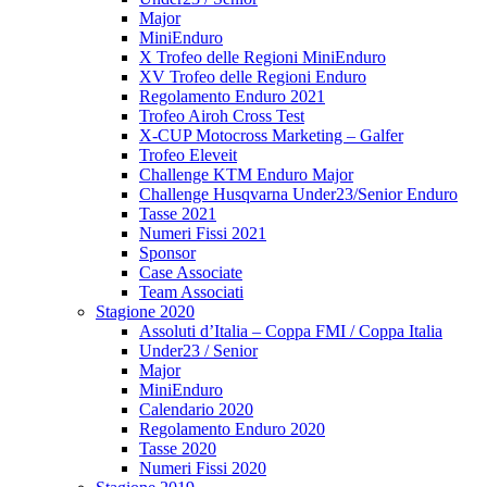
Major
MiniEnduro
X Trofeo delle Regioni MiniEnduro
XV Trofeo delle Regioni Enduro
Regolamento Enduro 2021
Trofeo Airoh Cross Test
X-CUP Motocross Marketing – Galfer
Trofeo Eleveit
Challenge KTM Enduro Major
Challenge Husqvarna Under23/Senior Enduro
Tasse 2021
Numeri Fissi 2021
Sponsor
Case Associate
Team Associati
Stagione 2020
Assoluti d’Italia – Coppa FMI / Coppa Italia
Under23 / Senior
Major
MiniEnduro
Calendario 2020
Regolamento Enduro 2020
Tasse 2020
Numeri Fissi 2020