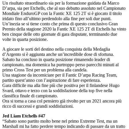
Un risultato straordinario sia per la formazione guidata da Marco
D’arpa, sia per Etchells, che al suo debutto assoluto nel Campionato
Mondiale EnduroGP con la Fantic XE 125 2T si è giocato il titolo
iridato fino all’ultimo perdendolo alla fine per soli due punti.
Un’inezia se si tiene conto che prima di questo conclusivo Gran
Premio della stagione 2020 la Fantic XE 125 2T di Etchells ha vinto
ben cinque delle otto giornate di gara disputate, terminando due
volte in quarta posizione.
A giocare le sorti del destino nella conquista della Medaglia
d’Argento si è aggiunta anche un’incredibile dose di sfortuna.
Sabato ha concluso in quarta posizione rimanendo leader di
campionato, ma domenica ha purtroppo perso parecchi minuti al
primo Cross Test per un problema alla candela.
Una stagione da incorniciare per il Fantic D’arpa Racing Team,
partito quest’anno con l’aspirazione di fare esperienza.
Gara difficile ma alla fine più che positiva per il finlandese Hugo
Svard, ottavo e terzo con la soddisfazione della top five nella
classifica finale di campionato.
Ora si torna a casa col pensiero già rivolto per un 2021 ancora più
ricco di successi e grandi soddisfazioni.
Jed Liam Etchells #47
“Sabato sono partito molto bene nel primo Extreme Test, ma un
Marshall mi ha fatto perdere tempo indicando di passare da un tratto