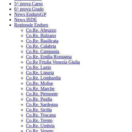
5^ prova Carso
6^ prova Grado
News EnduroGP
News ISDE
Regionale Enduro
Co.Re. Abruzzo
Co.Re. Bolzano
Co.Re. Basilicata
Co.Re. Calabria
Co.Re. Campania
Co.Re. Emilia Romagna
Co.Re Friulia Venezia Giulia
Co.Re. Lazio
Co.Re. Liguria
Co.Re. Lombardia
Co.Re. Molise
Co.Re. Marche
Co.Re. Piemonte
Co.Re. Puglia
Co.Re. Sardegna
Co.Re. Sicilia
Co.Re. Toscana
Co.Re. Trento
Co.Re. Umbria
Co.Re. Veneto