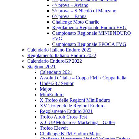
4^ prova – Aviano
5^ prova – S.Nicolò di Manzano
6^ prova – Fanna
Challenge Moto Charlie
Regolamento Regionale Enduro FVG
Campionato Regionale MINIENDURO
FVG
Campionato Regionale EPOCA FVG
Calendario Italiano Enduro 2022
Regolamento Italiano Enduro 2022
Calendario EnduroGP 2022
Stagione 2021
Calendario 2021
Assoluti d’Italia – Coppa FMI / Coppa Italia
Under23 / Senior
Major
MiniEnduro
X Trofeo delle Regioni MiniEnduro
XV Trofeo delle Regioni Enduro
Regolamento Enduro 2021
Trofeo Airoh Cross Test
X-CUP Motocross Marketing – Galfer
Trofeo Eleveit
Challenge KTM Enduro Major