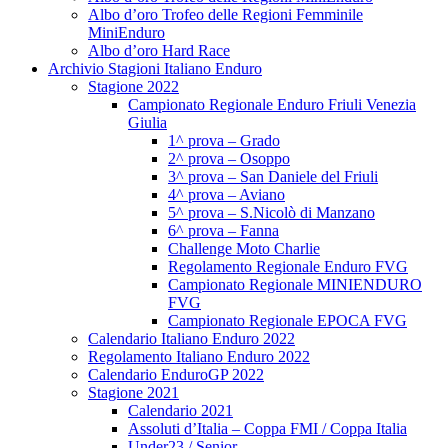
Albo d’oro Trofeo delle Regioni Femminile
MiniEnduro
Albo d’oro Hard Race
Archivio Stagioni Italiano Enduro
Stagione 2022
Campionato Regionale Enduro Friuli Venezia
Giulia
1^ prova – Grado
2^ prova – Osoppo
3^ prova – San Daniele del Friuli
4^ prova – Aviano
5^ prova – S.Nicolò di Manzano
6^ prova – Fanna
Challenge Moto Charlie
Regolamento Regionale Enduro FVG
Campionato Regionale MINIENDURO
FVG
Campionato Regionale EPOCA FVG
Calendario Italiano Enduro 2022
Regolamento Italiano Enduro 2022
Calendario EnduroGP 2022
Stagione 2021
Calendario 2021
Assoluti d’Italia – Coppa FMI / Coppa Italia
Under23 / Senior