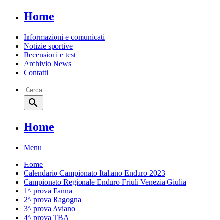
Home
Informazioni e comunicati
Notizie sportive
Recensioni e test
Archivio News
Contatti
search
Home
Menu
Home
Calendario Campionato Italiano Enduro 2023
Campionato Regionale Enduro Friuli Venezia Giulia
1^ prova Fanna
2^ prova Ragogna
3^ prova Aviano
4^ prova TBA