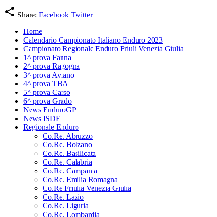
share
Share:
Facebook
Twitter
Home
Calendario Campionato Italiano Enduro 2023
Campionato Regionale Enduro Friuli Venezia Giulia
1^ prova Fanna
2^ prova Ragogna
3^ prova Aviano
4^ prova TBA
5^ prova Carso
6^ prova Grado
News EnduroGP
News ISDE
Regionale Enduro
Co.Re. Abruzzo
Co.Re. Bolzano
Co.Re. Basilicata
Co.Re. Calabria
Co.Re. Campania
Co.Re. Emilia Romagna
Co.Re Friulia Venezia Giulia
Co.Re. Lazio
Co.Re. Liguria
Co.Re. Lombardia