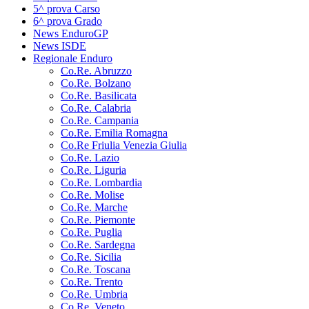
5^ prova Carso
6^ prova Grado
News EnduroGP
News ISDE
Regionale Enduro
Co.Re. Abruzzo
Co.Re. Bolzano
Co.Re. Basilicata
Co.Re. Calabria
Co.Re. Campania
Co.Re. Emilia Romagna
Co.Re Friulia Venezia Giulia
Co.Re. Lazio
Co.Re. Liguria
Co.Re. Lombardia
Co.Re. Molise
Co.Re. Marche
Co.Re. Piemonte
Co.Re. Puglia
Co.Re. Sardegna
Co.Re. Sicilia
Co.Re. Toscana
Co.Re. Trento
Co.Re. Umbria
Co.Re. Veneto