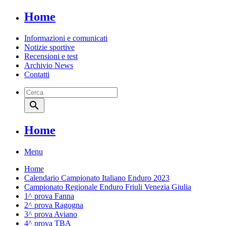
Home
Informazioni e comunicati
Notizie sportive
Recensioni e test
Archivio News
Contatti
search
Home
Menu
Home
Calendario Campionato Italiano Enduro 2023
Campionato Regionale Enduro Friuli Venezia Giulia
1^ prova Fanna
2^ prova Ragogna
3^ prova Aviano
4^ prova TBA