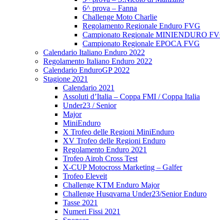
6^ prova – Fanna
Challenge Moto Charlie
Regolamento Regionale Enduro FVG
Campionato Regionale MINIENDURO F
Campionato Regionale EPOCA FVG
Calendario Italiano Enduro 2022
Regolamento Italiano Enduro 2022
Calendario EnduroGP 2022
Stagione 2021
Calendario 2021
Assoluti d’Italia – Coppa FMI / Coppa Italia
Under23 / Senior
Major
MiniEnduro
X Trofeo delle Regioni MiniEnduro
XV Trofeo delle Regioni Enduro
Regolamento Enduro 2021
Trofeo Airoh Cross Test
X-CUP Motocross Marketing – Galfer
Trofeo Eleveit
Challenge KTM Enduro Major
Challenge Husqvarna Under23/Senior Enduro
Tasse 2021
Numeri Fissi 2021