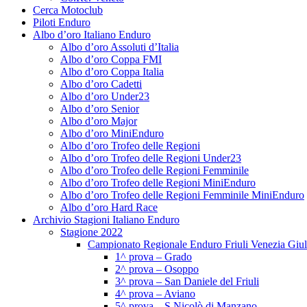
Cerca Motoclub
Piloti Enduro
Albo d’oro Italiano Enduro
Albo d’oro Assoluti d’Italia
Albo d’oro Coppa FMI
Albo d’oro Coppa Italia
Albo d’oro Cadetti
Albo d’oro Under23
Albo d’oro Senior
Albo d’oro Major
Albo d’oro MiniEnduro
Albo d’oro Trofeo delle Regioni
Albo d’oro Trofeo delle Regioni Under23
Albo d’oro Trofeo delle Regioni Femminile
Albo d’oro Trofeo delle Regioni MiniEnduro
Albo d’oro Trofeo delle Regioni Femminile MiniEnduro
Albo d’oro Hard Race
Archivio Stagioni Italiano Enduro
Stagione 2022
Campionato Regionale Enduro Friuli Venezia Giul
1^ prova – Grado
2^ prova – Osoppo
3^ prova – San Daniele del Friuli
4^ prova – Aviano
5^ prova – S.Nicolò di Manzano