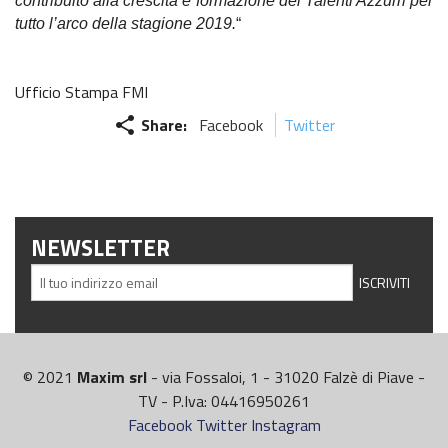
contribuito alla crescita e formazione dei Talenti Azzurri per
tutto l’arco della stagione 2019.
“
Recensioni e test
Informazioni e comunicati
Ufficio Stampa FMI
share
Share:
Facebook
Twitter
Notizie sportive
Recensioni e test
Informazioni e comunicati
NEWSLETTER
Notizie sportive
Recensioni e test
Archivio News
© 2021
Maxim srl
- via Fossaloi, 1 - 31020 Falzè di Piave -
Contatti
TV - P.Iva: 04416950261
Facebook
Twitter
Instagram