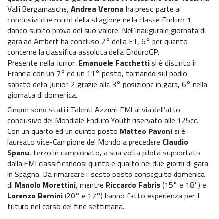
Trofeo Airoh Cross Test
Valli Bergamasche,
Andrea Verona
ha preso parte ai
conclusivi due round della stagione nella classe Enduro 1,
X-CUP Motocross Marketing – Galfer
dando subito prova del suo valore. Nell’inaugurale giornata di
gara ad Ambert ha concluso 2° della E1, 6° per quanto
Trofeo Eleveit
concerne la classifica assoluta della EnduroGP.
Presente nella Junior,
Emanuele Facchetti
si è distinto in
Challenge KTM Enduro Major
Francia con un 7° ed un 11° posto, tornando sul podio
sabato della Junior-2 grazie alla 3° posizione in gara, 6° nella
Challenge Husqvarna Under23/Senior Enduro
giornata di domenica.
Cinque sono stati i Talenti Azzurri FMI al via dell’atto
Europeo Enduro
conclusivo del Mondiale Enduro Youth riservato alle 125cc.
Con un quarto ed un quinto posto
Matteo Pavoni
si è
Mondiale Enduro
laureato vice-Campione del Mondo a precedere
Claudio
Spanu
, terzo in campionato, a sua volta pilota supportato
Federmoto
dalla FMI classificandosi quinto e quarto nei due giorni di gara
in Spagna. Da rimarcare il sesto posto conseguito domenica
Talenti Azzurri FMI
di
Manolo Morettini
, mentre
Riccardo Fabris
(15° e 18°) e
Lorenzo Bernini
(20° e 17°) hanno fatto esperienza per il
ISDE
futuro nel corso del fine settimana.