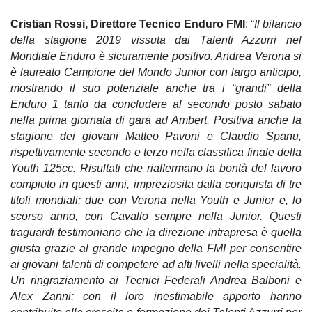
Regionale Enduro
Cristian Rossi, Direttore Tecnico Enduro FMI
: “
Il bilancio
Albo d’oro
della stagione 2019 vissuta dai Talenti Azzurri nel
Mondiale Enduro è sicuramente positivo. Andrea Verona si
Stagioni precedenti
è laureato Campione del Mondo Junior con largo anticipo,
mostrando il suo potenziale anche tra i “grandi” della
Informazioni e comunicati
Enduro 1 tanto da concludere al secondo posto sabato
nella prima giornata di gara ad Ambert. Positiva anche la
Notizie sportive
stagione dei giovani Matteo Pavoni e Claudio Spanu,
rispettivamente secondo e terzo nella classifica finale della
Recensioni e test
Youth 125cc. Risultati che riaffermano la bontà del lavoro
compiuto in questi anni, impreziosita dalla conquista di tre
Informazioni e comunicati
titoli mondiali: due con Verona nella Youth e Junior e, lo
scorso anno, con Cavallo sempre nella Junior. Questi
Notizie sportive
traguardi testimoniano che la direzione intrapresa è quella
giusta grazie al grande impegno della FMI per consentire
Recensioni e test
ai giovani talenti di competere ad alti livelli nella specialità.
Informazioni e comunicati
Un ringraziamento ai Tecnici Federali Andrea Balboni e
Alex Zanni: con il loro inestimabile apporto hanno
Notizie sportive