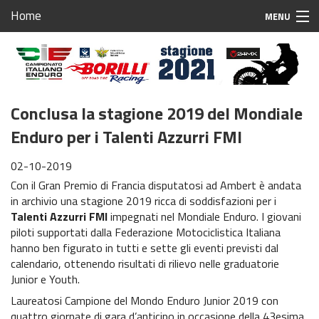
Home
MENU
Home
Iscrizioni Gare
Conclusa la stagione 2019 del Mondiale
Calendario 2021
Enduro per i Talenti Azzurri FMI
Stagione 2021
02-10-2019
Sponsor
Con il Gran Premio di Francia disputatosi ad Ambert è andata
in archivio una stagione 2019 ricca di soddisfazioni per i
Case Associate
Talenti Azzurri FMI
impegnati nel Mondiale Enduro. I giovani
piloti supportati dalla Federazione Motociclistica Italiana
Team Associati
hanno ben figurato in tutti e sette gli eventi previsti dal
calendario, ottenendo risultati di rilievo nelle graduatorie
Piloti Enduro
Junior e Youth.
Breaking News
Laureatosi Campione del Mondo Enduro Junior 2019 con
quattro giornate di gara d’anticipo in occasione della 43esima