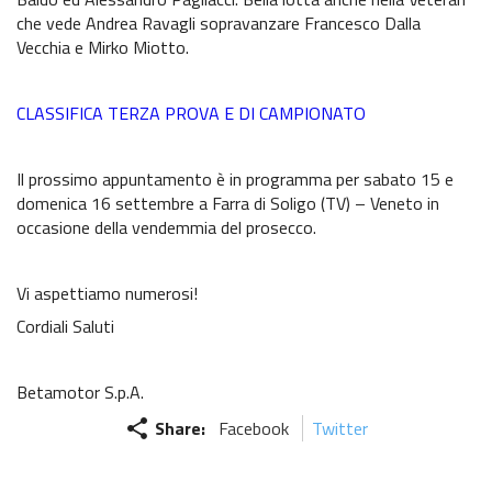
Regionale Enduro
che vede Andrea Ravagli sopravanzare Francesco Dalla
Vecchia e Mirko Miotto.
Albo d’oro
Stagioni precedenti
CLASSIFICA TERZA PROVA E DI CAMPIONATO
Informazioni e comunicati
Il prossimo appuntamento è in programma per sabato 15 e
Notizie sportive
domenica 16 settembre a Farra di Soligo (TV) – Veneto in
occasione della vendemmia del prosecco.
Recensioni e test
Vi aspettiamo numerosi!
Informazioni e comunicati
Cordiali Saluti
Notizie sportive
Betamotor S.p.A.
Recensioni e test
share
Share:
Facebook
Twitter
Informazioni e comunicati
Notizie sportive