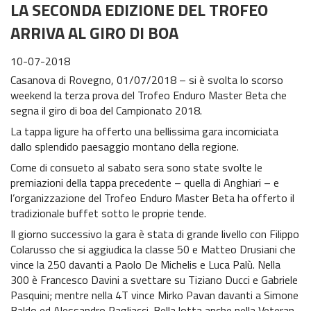
LA SECONDA EDIZIONE DEL TROFEO
Trofeo Airoh Cross Test
ARRIVA AL GIRO DI BOA
X-CUP Motocross Marketing – Galfer
10-07-2018
Trofeo Eleveit
Casanova di Rovegno, 01/07/2018 – si è svolta lo scorso
weekend la terza prova del Trofeo Enduro Master Beta che
Challenge KTM Enduro Major
segna il giro di boa del Campionato 2018.
La tappa ligure ha offerto una bellissima gara incorniciata
Challenge Husqvarna Under23/Senior Enduro
dallo splendido paesaggio montano della regione.
Europeo Enduro
Come di consueto al sabato sera sono state svolte le
premiazioni della tappa precedente – quella di Anghiari – e
Mondiale Enduro
l’organizzazione del Trofeo Enduro Master Beta ha offerto il
tradizionale buffet sotto le proprie tende.
Federmoto
Il giorno successivo la gara è stata di grande livello con Filippo
Colarusso che si aggiudica la classe 50 e Matteo Drusiani che
Talenti Azzurri FMI
vince la 250 davanti a Paolo De Michelis e Luca Palù. Nella
300 è Francesco Davini a svettare su Tiziano Ducci e Gabriele
ISDE
Pasquini; mentre nella 4T vince Mirko Pavan davanti a Simone
Baldo ed Alessandro Pagliacci. Bella lotta anche nella Veteran