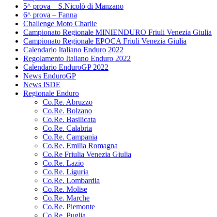
5^ prova – S.Nicolò di Manzano
6^ prova – Fanna
Challenge Moto Charlie
Campionato Regionale MINIENDURO Friuli Venezia Giulia
Campionato Regionale EPOCA Friuli Venezia Giulia
Calendario Italiano Enduro 2022
Regolamento Italiano Enduro 2022
Calendario EnduroGP 2022
News EnduroGP
News ISDE
Regionale Enduro
Co.Re. Abruzzo
Co.Re. Bolzano
Co.Re. Basilicata
Co.Re. Calabria
Co.Re. Campania
Co.Re. Emilia Romagna
Co.Re Friulia Venezia Giulia
Co.Re. Lazio
Co.Re. Liguria
Co.Re. Lombardia
Co.Re. Molise
Co.Re. Marche
Co.Re. Piemonte
Co.Re. Puglia