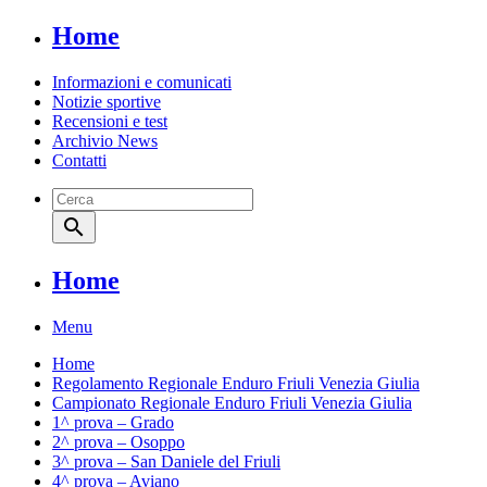
Home
Informazioni e comunicati
Notizie sportive
Recensioni e test
Archivio News
Contatti
search
Home
Menu
Home
Regolamento Regionale Enduro Friuli Venezia Giulia
Campionato Regionale Enduro Friuli Venezia Giulia
1^ prova – Grado
2^ prova – Osoppo
3^ prova – San Daniele del Friuli
4^ prova – Aviano