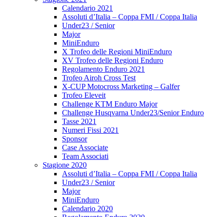
Calendario 2021
Assoluti d’Italia – Coppa FMI / Coppa Italia
Under23 / Senior
Major
MiniEnduro
X Trofeo delle Regioni MiniEnduro
XV Trofeo delle Regioni Enduro
Regolamento Enduro 2021
Trofeo Airoh Cross Test
X-CUP Motocross Marketing – Galfer
Trofeo Eleveit
Challenge KTM Enduro Major
Challenge Husqvarna Under23/Senior Enduro
Tasse 2021
Numeri Fissi 2021
Sponsor
Case Associate
Team Associati
Stagione 2020
Assoluti d’Italia – Coppa FMI / Coppa Italia
Under23 / Senior
Major
MiniEnduro
Calendario 2020