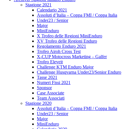
Stagione 2021
Calendario 2021
Assoluti d’Italia – Coppa FMI / Coppa Italia
Under23 / Senior
Major
MiniEnduro
X Trofeo delle Regioni MiniEnduro
XV Trofeo delle Regioni Enduro
Regolamento Enduro 2021
Trofeo Airoh Cross Test
X-CUP Motocross Marketing – Galfer
Trofeo Eleveit
Challenge KTM Enduro Major
Challenge Husqvarna Under23/Senior Enduro
Tasse 2021
Numeri Fissi 2021
Sponsor
Case Associate
Team Associati
Stagione 2020
Assoluti d’Italia – Coppa FMI / Coppa Italia
Under23 / Senior
Major
MiniEnduro