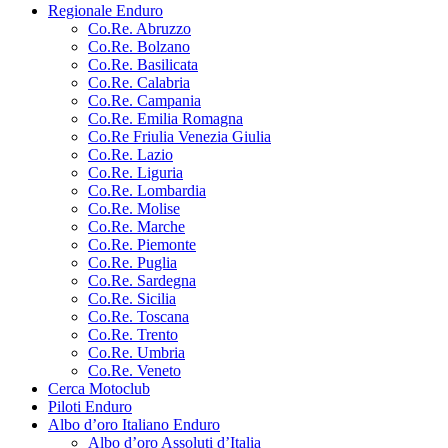
Regionale Enduro
Co.Re. Abruzzo
Co.Re. Bolzano
Co.Re. Basilicata
Co.Re. Calabria
Co.Re. Campania
Co.Re. Emilia Romagna
Co.Re Friulia Venezia Giulia
Co.Re. Lazio
Co.Re. Liguria
Co.Re. Lombardia
Co.Re. Molise
Co.Re. Marche
Co.Re. Piemonte
Co.Re. Puglia
Co.Re. Sardegna
Co.Re. Sicilia
Co.Re. Toscana
Co.Re. Trento
Co.Re. Umbria
Co.Re. Veneto
Cerca Motoclub
Piloti Enduro
Albo d’oro Italiano Enduro
Albo d’oro Assoluti d’Italia