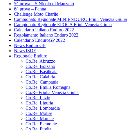
5^ prova – S.Nicolò di Manzano
6^ prova – Fanna
Challenge Moto Charlie
Campionato Regionale MINIENDURO Friuli Venezia Giulia
Campionato Regionale EPOCA Friuli Venezia Giulia
Calendario Italiano Enduro 2022
Regolamento Italiano Enduro 2022
Calendario EnduroGP 2022
News EnduroGP
News ISDE
Regionale Enduro
Co.Re. Abruzzo
Co.Re. Bolzano
Co.Re. Basilicata
Co.Re. Calabria
Co.Re. Campania
Co.Re. Emilia Romagna
Co.Re Friulia Venezia Giulia
Co.Re. Lazio
Co.Re. Liguria
Co.Re. Lombardia
Co.Re. Molise
Co.Re. Marche
Co.Re. Piemonte
Co.Re. Puglia