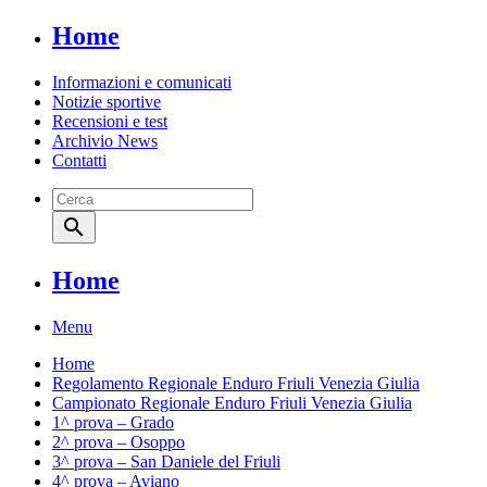
Home
Informazioni e comunicati
Notizie sportive
Recensioni e test
Archivio News
Contatti
search
Home
Menu
Home
Regolamento Regionale Enduro Friuli Venezia Giulia
Campionato Regionale Enduro Friuli Venezia Giulia
1^ prova – Grado
2^ prova – Osoppo
3^ prova – San Daniele del Friuli
4^ prova – Aviano