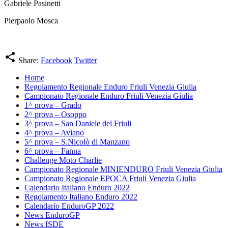
Gabriele Pasinetti
Pierpaolo Mosca
share
Share:
Facebook
Twitter
Home
Regolamento Regionale Enduro Friuli Venezia Giulia
Campionato Regionale Enduro Friuli Venezia Giulia
1^ prova – Grado
2^ prova – Osoppo
3^ prova – San Daniele del Friuli
4^ prova – Aviano
5^ prova – S.Nicolò di Manzano
6^ prova – Fanna
Challenge Moto Charlie
Campionato Regionale MINIENDURO Friuli Venezia Giulia
Campionato Regionale EPOCA Friuli Venezia Giulia
Calendario Italiano Enduro 2022
Regolamento Italiano Enduro 2022
Calendario EnduroGP 2022
News EnduroGP
News ISDE