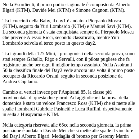
Nella Esordienti, il primo podio stagionale è composto da Alberto
Elgari (KTM), Davide Mei (KTM) e Simone Cagnoni (KTM).
Tra i cuccioli della Baby, il day1 è andato a Pierpaolo Mosca
(KTM), seguito da Yuri Lombardo (KTM) e Manuel Savi (KTM).
La seconda giornata è stata conquistata sempre da Pierpaolo Mosca
che precede Alessio Ricci, secondo classificato, mentre Yuri
Lombardo scivola al terzo posto in questo day2.
Tra i grandi della 125 Mini, i protagonisti della seconda prova, sono
stati sempre Gaballo, Rigo e Servalli, con il pilota pugliese che fa
registrare anche per oggi il miglior tempo assoluto. Nella Aspiranti
50 la classifica finale del Day2 vede ancora una volta il primo posto
occupato da Riccardo Orsini, seguito in seconda posizione da
Andrea Capitanio.
Cambio ai vertici invece per l’Aspiranti 85, la classe più
movimentata di questa due giorni. Ad aggiudicarsi la prova della
domenica è stato un veloce Francesco Ross (KTM) che si mette alle
spalle i lombardi Gabriele Pasinetti e Luca Ruffini, rispettivamente
in sella a Husqvarna e KTM.
Nella categoria riservata alle 65cc nella seconda giornata, la prima
posizione è andata a Davide Mei che si mette alle spalle il vincitore
del Day1 Alberto Elgari. Medaglia di bronzo per Geremy Martin