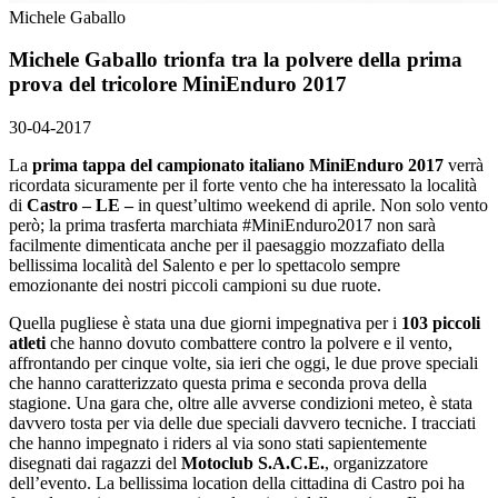
Michele Gaballo
Michele Gaballo trionfa tra la polvere della prima
prova del tricolore MiniEnduro 2017
30-04-2017
La
prima tappa del campionato italiano MiniEnduro 2017
verrà
ricordata sicuramente per il forte vento che ha interessato la località
di
Castro – LE –
in quest’ultimo weekend di aprile. Non solo vento
però; la prima trasferta marchiata #MiniEnduro2017 non sarà
facilmente dimenticata anche per il paesaggio mozzafiato della
bellissima località del Salento e per lo spettacolo sempre
emozionante dei nostri piccoli campioni su due ruote.
Quella pugliese è stata una due giorni impegnativa per i
103 piccoli
atleti
che hanno dovuto combattere contro la polvere e il vento,
affrontando per cinque volte, sia ieri che oggi, le due prove speciali
che hanno caratterizzato questa prima e seconda prova della
stagione. Una gara che, oltre alle avverse condizioni meteo, è stata
davvero tosta per via delle due speciali davvero tecniche. I tracciati
che hanno impegnato i riders al via sono stati sapientemente
disegnati dai ragazzi del
Motoclub S.A.C.E.
, organizzatore
dell’evento. La bellissima location della cittadina di Castro poi ha