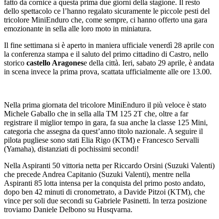
fatto da cornice a questa prima due giorni della stagione. Il resto
dello spettacolo ce l’hanno regalato sicuramente le piccole pesti del
tricolore MiniEnduro che, come sempre, ci hanno offerto una gara
emozionante in sella alle loro moto in miniatura.
Il fine settimana si è aperto in maniera ufficiale venerdì 28 aprile con
la conferenza stampa e il saluto del primo cittadino di Castro, nello
storico
castello Aragones
e della città. Ieri, sabato 29 aprile, è andata
in scena invece la prima prova, scattata ufficialmente alle ore 13.00.
Nella prima giornata del tricolore MiniEnduro il più veloce è stato
Michele Gaballo che in sella alla TM 125 2T che, oltre a far
registrare il miglior tempo in gara, fa sua anche la classe 125 Mini,
categoria che assegna da quest’anno titolo nazionale. A seguire il
pilota pugliese sono stati Elia Rigo (KTM) e Francesco Servalli
(Yamaha), distanziati di pochissimi secondi!
Nella Aspiranti 50 vittoria netta per Riccardo Orsini (Suzuki Valenti)
che precede Andrea Capitanio (Suzuki Valenti), mentre nella
Aspiranti 85 lotta intensa per la conquista del primo posto andato,
dopo ben 42 minuti di cronometrato, a Davide Pitzoi (KTM), che
vince per soli due secondi su Gabriele Pasinetti. In terza posizione
troviamo Daniele Delbono su Husqvarna.