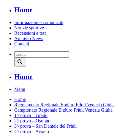
Home
Informazioni e comunicati
Notizie sportive
Recensioni e test
Archivio News
Contatti
search
Home
Menu
Home
Regolamento Regionale Enduro Friuli Venezia Giulia
Campionato Regionale Enduro Friuli Venezia Giulia
1^ prova – Grado
2^ prova – Osoppo
3^ prova – San Daniele del Friuli
4^ prova – Aviano