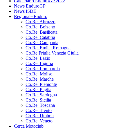
Calendario EnduroGP 2022
News EnduroGP
News ISDE
Regionale Enduro
Co.Re. Abruzzo
Co.Re. Bolzano
Co.Re. Basilicata
Co.Re. Calabria
Co.Re. Campania
Co.Re. Emilia Romagna
Co.Re Friulia Venezia Giulia
Co.Re. Lazio
Co.Re. Liguria
Co.Re. Lombardia
Co.Re. Molise
Co.Re. Marche
Co.Re. Piemonte
Co.Re. Puglia
Co.Re. Sardegna
Co.Re. Sicilia
Co.Re. Toscana
Co.Re. Trento
Co.Re. Umbria
Co.Re. Veneto
Cerca Motoclub