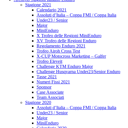
Stagione 2021
Calendario 2021
Assoluti d’Italia – Coppa FMI / Coppa Italia
Under23 / Senior
Major
MiniEnduro
X Trofeo delle Regioni MiniEnduro
XV Trofeo delle Regioni Enduro
Regolamento Enduro 2021
Trofeo Airoh Cross Test
X-CUP Motocross Marketing – Galfer
Trofeo Eleveit
Challenge KTM Enduro Major
Challenge Husqvarna Under23/Senior Enduro
Tasse 2021
Numeri Fissi 2021
Sponsor
Case Associate
Team Associati
Stagione 2020
Assoluti d’Italia – Coppa FMI / Coppa Italia
Under23 / Senior
Major
MiniEnduro