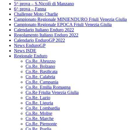
5^ prova – S.Nicolò di Manzano
6^ prova – Fanna
Challenge Moto Charlie
Campionato Regionale MINIENDURO Friuli Venezia Giulia
Campionato Regionale EPOCA Friuli Venezia Giulia
Calendario Italiano Enduro 2022
Regolamento Italiano Enduro 2022
Calendario EnduroGP 2022
News EnduroGP
News ISDE
Regionale Enduro
Co.Re. Abruzzo
Co.Re. Bolzano
Co.Re. Basilicata
Co.Re. Calabria
Co.Re. Campania
Co.Re. Emilia Romagna
Co.Re Friulia Venezia Giulia
Co.Re. Lazio
Co.Re. Liguria
Co.Re. Lombardia
Co.Re. Molise
Co.Re. Marche
Co.Re. Piemonte
Co.Re. Puglia