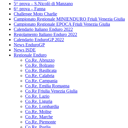
5^ prova – S.Nicolò di Manzano
6^ prova – Fanna
Challenge Moto Charlie
Campionato Regionale MINIENDURO Friuli Venezia Giulia
Campionato Regionale EPOCA Friuli Venezia Giulia
Calendario Italiano Enduro 2022
Regolamento Italiano Enduro 2022
Calendario EnduroGP 2022
News EnduroGP
News ISDE
Regionale Enduro
Co.Re. Abruzzo
Co.Re. Bolzano
Co.Re. Basilicata
Co.Re. Calabria
Co.Re. Campania
Co.Re. Emilia Romagna
Co.Re Friulia Venezia Giulia
Co.Re. Lazio
Co.Re. Liguria
Co.Re. Lombardia
Co.Re. Molise
Co.Re. Marche
Co.Re. Piemonte
Co.Re. Puglia