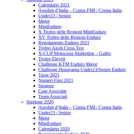
Calendario 2021
Assoluti d’Italia – Coppa FMI / Coppa Italia
Under23 / Senior
Major
MiniEnduro
X Trofeo delle Regioni MiniEnduro
XV Trofeo delle Regioni Enduro
Regolamento Enduro 2021
Trofeo Airoh Cross Test
X-CUP Motocross Marketing – Galfer
Trofeo Eleveit
Challenge KTM Enduro Major
Challenge Husqvarna Under23/Senior Enduro
Tasse 2021
Numeri Fissi 2021
Sponsor
Case Associate
Team Associati
Stagione 2020
Assoluti d’Italia – Coppa FMI / Coppa Italia
Under23 / Senior
Major
MiniEnduro
Calendario 2020