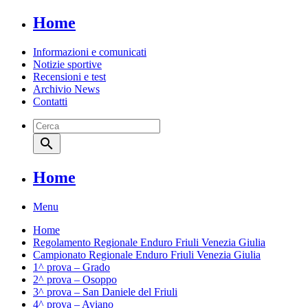
Home
Informazioni e comunicati
Notizie sportive
Recensioni e test
Archivio News
Contatti
search
Home
Menu
Home
Regolamento Regionale Enduro Friuli Venezia Giulia
Campionato Regionale Enduro Friuli Venezia Giulia
1^ prova – Grado
2^ prova – Osoppo
3^ prova – San Daniele del Friuli
4^ prova – Aviano